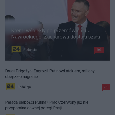
Kreml wściekły po przemówieniu
Nawrockiego. Zacharowa dostała szału
Redakcja
403
Drugi Prigożyn. Zagroził Putinowi atakiem, miliony
obejrzało nagranie
Redakcja
78
Parada słabości Putina? Plac Czerwony już nie
przypomina dawnej potęgi Rosji