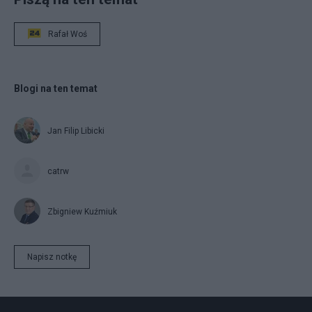
Rafał Woś
Blogi na ten temat
Jan Filip Libicki
catrw
Zbigniew Kuźmiuk
Napisz notkę