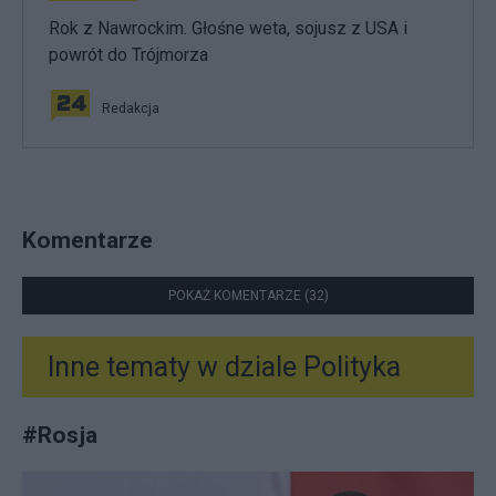
Rok z Nawrockim. Głośne weta, sojusz z USA i
powrót do Trójmorza
Redakcja
Komentarze
POKAŻ KOMENTARZE (32)
Inne tematy w dziale
Polityka
#
Rosja