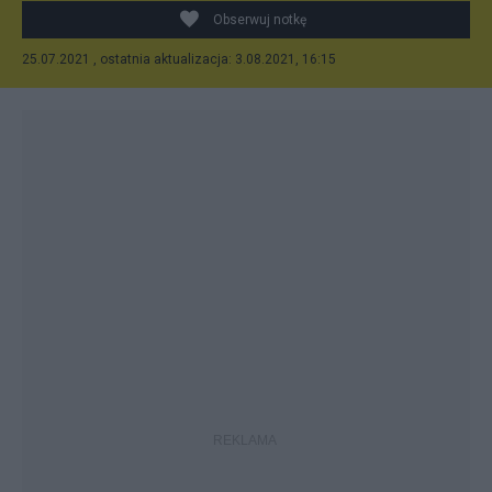
Obserwuj notkę
25.07.2021 , ostatnia aktualizacja: 3.08.2021, 16:15