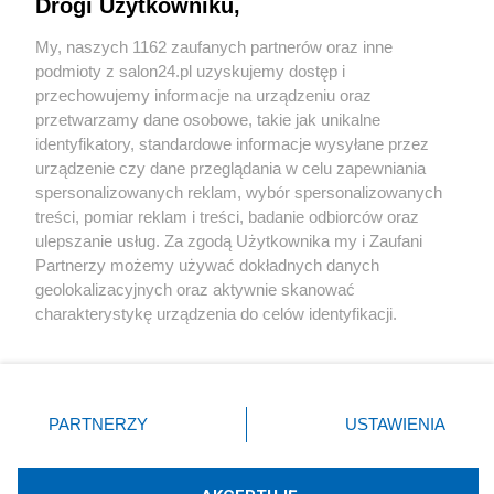
Drogi Użytkowniku,
Sport
My, naszych 1162 zaufanych partnerów oraz inne
podmioty z salon24.pl uzyskujemy dostęp i
Społeczeństwo
przechowujemy informacje na urządzeniu oraz
przetwarzamy dane osobowe, takie jak unikalne
Kultura
identyfikatory, standardowe informacje wysyłane przez
urządzenie czy dane przeglądania w celu zapewniania
spersonalizowanych reklam, wybór spersonalizowanych
treści, pomiar reklam i treści, badanie odbiorców oraz
ulepszanie usług. Za zgodą Użytkownika my i Zaufani
X
Facebook
Instagram
Youtube
Partnerzy możemy używać dokładnych danych
geolokalizacyjnych oraz aktywnie skanować
charakterystykę urządzenia do celów identyfikacji.
Web Content Media sp. z o. o. © 2022
Ponieważ cenimy Twoją prywatność, prosimy o zgodę na
korzystanie z tych technologii poprzez kliknięcie
„Akceptuję”. Zgoda jest dobrowolna i zawsze możesz ją
Pomoc
O nas
Praca
Reklama
Kontakt
zmienić/wycofać klikając przycisk ustawień prywatności
PARTNERZY
USTAWIENIA
znajdujący się w lewym dolnym rogu strony
. Niektóre
rodzaje przetwarzania danych nie wymagają zgody
użytkownika, ale masz prawo sprzeciwić się takiemu