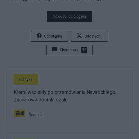
Nowości od blogera
Udostępnij
Udostępnij
Skomentuj
32
Polityka
Kreml wściekły po przemówieniu Nawrockiego.
Zacharowa dostała szału
Redakcja