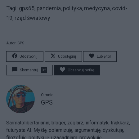
Tagi: gps65, pandemia, polityka, medycyna, covid-
19, rząd światowy
Autor: GPS
Udostępnij
Udostępnij
Lubię to!
Skomentuj
32
Obserwuj notkę
O mnie
GPS
Sarmatolibertarianin, bloger, żeglarz, informatyk, trajkkarz,
futurysta AI. Myślę, polemizuję, argumentuję, dyskutuję,
filozofuję, politykuję, uzasadniam, prowokuję.