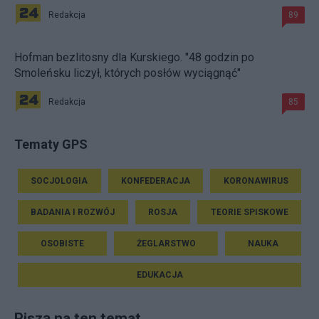
Redakcja
89
Hofman bezlitosny dla Kurskiego. "48 godzin po
Smoleńsku liczył, których posłów wyciągnąć"
Redakcja
85
Tematy GPS
SOCJOLOGIA
KONFEDERACJA
KORONAWIRUS
BADANIA I ROZWÓJ
ROSJA
TEORIE SPISKOWE
OSOBISTE
ŻEGLARSTWO
NAUKA
EDUKACJA
Piszą na ten temat