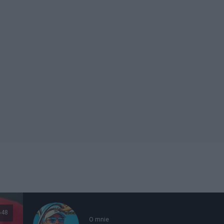
648
O mnie