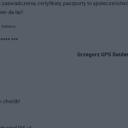
eś zaświadczenia, certyfikaty, paszporty to społeczeństw
er-da-lać!
Reklama
***** ***
Grzegorz GPS Świder
h chorób!
da rząd PiS-u!