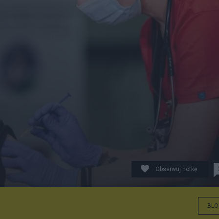
Obserwuj notkę
BLO