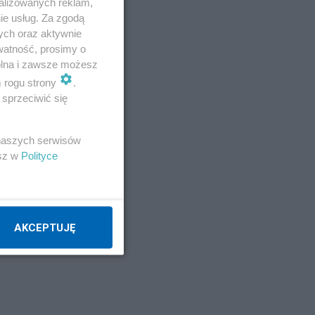
alizowanych reklam,
ie usług. Za zgodą
ych oraz aktywnie
watność, prosimy o
wolna i zawsze możesz
m rogu strony
.
sprzeciwić się
 naszych serwisów
esz w
Polityce
AKCEPTUJĘ