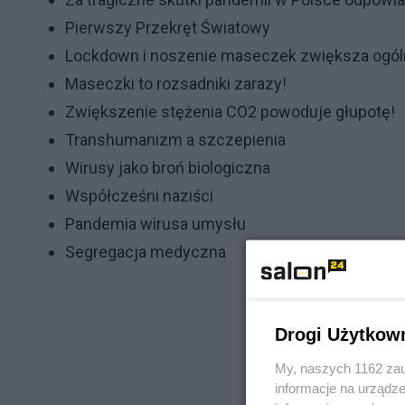
Pierwszy Przekręt Światowy
Lockdown i noszenie maseczek zwiększa ogól
Maseczki to rozsadniki zarazy!
Zwiększenie stężenia CO2 powoduje głupotę!
Transhumanizm a szczepienia
Wirusy jako broń biologiczna
Współcześni naziści
Pandemia wirusa umysłu
Segregacja medyczna
Drogi Użytkow
My, naszych 1162 zau
informacje na urządze