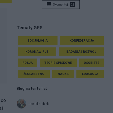
Skomentuj
28
Tematy GPS
SOCJOLOGIA
KONFEDERACJA
KORONAWIRUS
BADANIA I ROZWÓJ
ROSJA
TEORIE SPISKOWE
OSOBISTE
ŻEGLARSTWO
NAUKA
EDUKACJA
Blogi na ten temat
 co
Jan Filip Libicki
eś