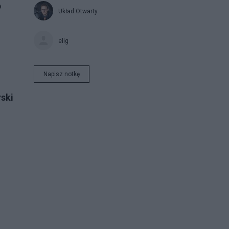
o
Układ Otwarty
elig
Napisz notkę
ski