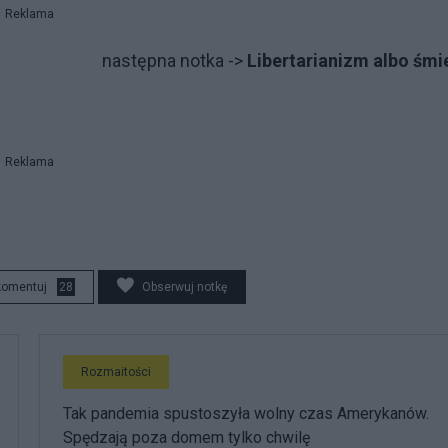
Reklama
następna notka ->
Libertarianizm albo śmi
Reklama
komentuj
28
Obserwuj notkę
Rozmaitości
Tak pandemia spustoszyła wolny czas Amerykanów.
Spędzają poza domem tylko chwilę