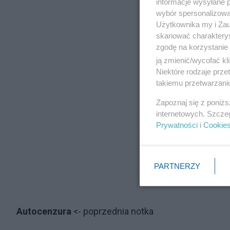
informacje wysyłane 
wybór spersonalizowan
Użytkownika my i Zau
skanować charakterys
zgodę na korzystanie 
ją zmienić/wycofać kl
Niektóre rodzaje prz
takiemu przetwarzaniu
Zapoznaj się z poniż
internetowych. Szcze
Prywatności
i
Cookie
PARTNERZY
Autocenzura
<- poprzednia notka