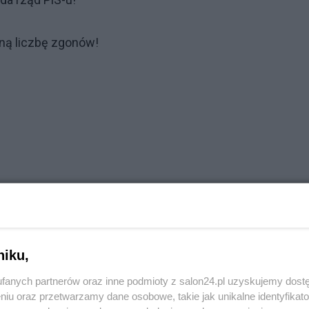
ną liczbę zgonów!
niku,
fanych partnerów oraz inne podmioty z salon24.pl uzyskujemy dost
niu oraz przetwarzamy dane osobowe, takie jak unikalne identyfikat