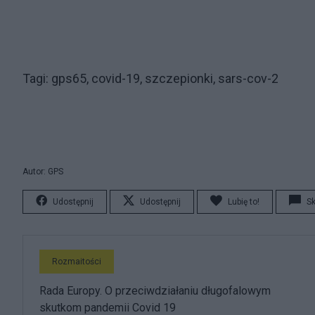
Tagi: gps65, covid-19, szczepionki, sars-cov-2
Autor: GPS
Udostępnij
Udostępnij
Lubię to!
S
Rozmaitości
Rada Europy. O przeciwdziałaniu długofalowym
skutkom pandemii Covid 19