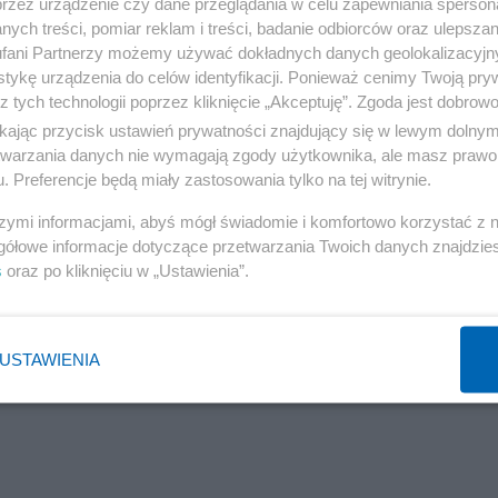
przez urządzenie czy dane przeglądania w celu zapewniania sperson
ych treści, pomiar reklam i treści, badanie odbiorców oraz ulepszan
fani Partnerzy możemy używać dokładnych danych geolokalizacyjn
tykę urządzenia do celów identyfikacji. Ponieważ cenimy Twoją pry
z tych technologii poprzez kliknięcie „Akceptuję”. Zgoda jest dobro
ikając przycisk ustawień prywatności znajdujący się w lewym dolny
etwarzania danych nie wymagają zgody użytkownika, ale masz prawo 
. Preferencje będą miały zastosowania tylko na tej witrynie.
szymi informacjami, abyś mógł świadomie i komfortowo korzystać z
gółowe informacje dotyczące przetwarzania Twoich danych znajdzi
s
oraz po kliknięciu w „Ustawienia”.
USTAWIENIA