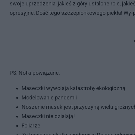
swoje uprzedzenia, jakieś z góry ustalone role, jaki
opresyjne. Dość tego szczepionkowego piekła! Wy-pi
PS. Notki powiązane:
Maseczki wywołają katastrofę ekologiczną
Modelowanie pandemii
Noszenie masek jest przyczyną wielu groźnyc
Maseczki nie działają!
Foliarze
Za tragiczne skutki pandemii w Polsce odpowia