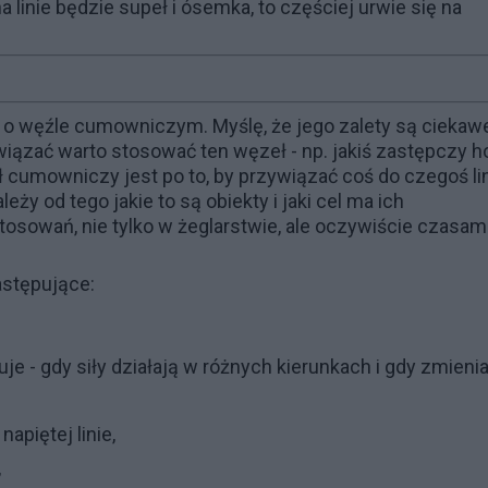
linie będzie supeł i ósemka, to częściej urwie się na
ć o węźle cumowniczym. Myślę, że jego zalety są ciekaw
wiązać warto stosować ten węzeł - np. jakiś zastępczy h
cumowniczy jest po to, by przywiązać coś do czegoś lin
leży od tego jakie to są obiekty i jaki cel ma ich
sowań, nie tylko w żeglarstwie, ale oczywiście czasam
stępujące:
cuje - gdy siły działają w różnych kierunkach i gdy zmieni
napiętej linie,
,