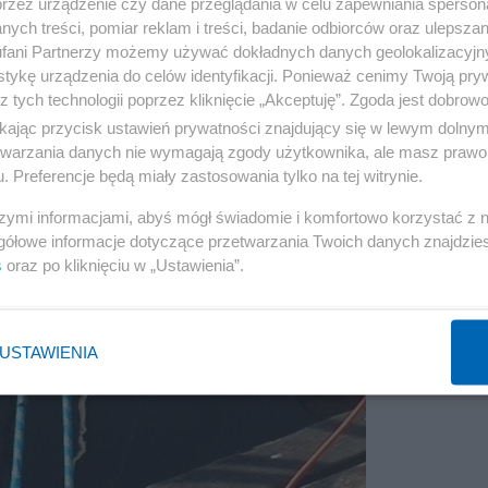
przez urządzenie czy dane przeglądania w celu zapewniania sperson
ych treści, pomiar reklam i treści, badanie odbiorców oraz ulepszan
fani Partnerzy możemy używać dokładnych danych geolokalizacyjn
tykę urządzenia do celów identyfikacji. Ponieważ cenimy Twoją pry
z tych technologii poprzez kliknięcie „Akceptuję”. Zgoda jest dobro
ikając przycisk ustawień prywatności znajdujący się w lewym dolny
etwarzania danych nie wymagają zgody użytkownika, ale masz prawo 
. Preferencje będą miały zastosowania tylko na tej witrynie.
szymi informacjami, abyś mógł świadomie i komfortowo korzystać z
gółowe informacje dotyczące przetwarzania Twoich danych znajdzi
s
oraz po kliknięciu w „Ustawienia”.
USTAWIENIA