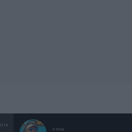
5714
O mnie