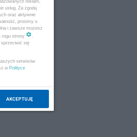
alizowanych reklam,
ie usług. Za zgodą
ych oraz aktywnie
watność, prosimy o
wolna i zawsze możesz
m rogu strony
.
sprzeciwić się
 naszych serwisów
esz w
Polityce
AKCEPTUJĘ