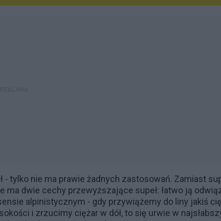
 - tylko nie ma prawie żadnych zastosowań. Zamiast su
ale ma dwie cechy przewyższające supeł: łatwo ją odwią
 sensie alpinistycznym - gdy przywiążemy do liny jakiś ci
kości i zrzucimy ciężar w dół, to się urwie w najsłabs