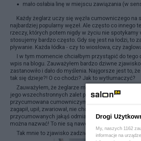
mało osłabia linę w miejscu zawiązania (w sens
Każdy żeglarz uczy się węzła cumowniczego na sa
najbardziej popularny węzeł. Ale często co innego te
rzeczy, których potem nigdy w życiu nie spotykamy 
stosujemy bardzo często. Gdy się jest na łodzi, to
pływanie. Każda łódka - czy to wiosłowa, czy żaglo
I w tym momencie chciałbym przystąpić do tego 
wpis na blogu. Zauważyłem bardzo dziwne zjawisko n
zastanowiło i dało do myślenia. Najgorsze jest to, 
tak się dzieje?! O co chodzi? Jak to wytłumaczyć?
Zauważyłem, że żeglarze mazurscy bardzo rzad
jego wszechstronnych zalet przywiązują łódki spos
przycumowana cumowniczym, a pozostałe jakoś inacz
zagapił, upił, zwariował, nie chce mu się - normalka. 
Drogi Użytkow
przycumowanych jakąś odmianą węzła cumowniczego 
można nazwać! To nie są nawet wyblinki!
My, naszych 1162 zau
Tak mnie to zjawisko zadziwiło, że zrobiłem kilka
informacje na urządze