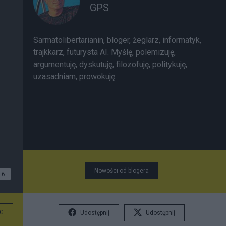
GPS
Sarmatolibertarianin, bloger, żeglarz, informatyk,
trajkkarz, futurysta AI. Myślę, polemizuję,
argumentuję, dyskutuję, filozofuję, politykuję,
uzasadniam, prowokuję.
Nowości od blogera
6
G
Udostępnij
Udostępnij