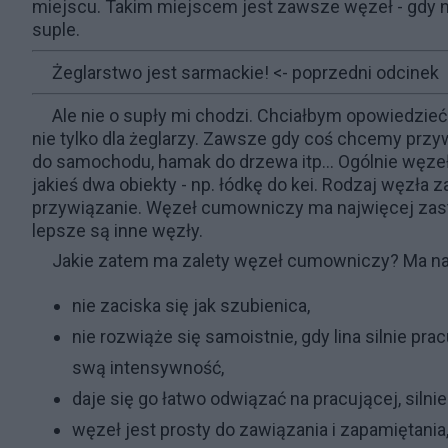
miejscu. Takim miejscem jest zawsze węzeł - gdy na 
suple.
Żeglarstwo jest sarmackie!
<- poprzedni odcinek
Ale nie o supły mi chodzi. Chciałbym opowiedzie
nie tylko dla żeglarzy. Zawsze gdy coś chcemy przy
do samochodu, hamak do drzewa itp… Ogólnie węzeł 
jakieś dwa obiekty - np. łódkę do kei. Rodzaj węzła za
przywiązanie. Węzeł cumowniczy ma najwięcej zasto
lepsze są inne węzły.
Jakie zatem ma zalety węzeł cumowniczy? Ma na
nie zaciska się jak szubienica,
nie rozwiąże się samoistnie, gdy lina silnie pra
swą intensywność,
daje się go łatwo odwiązać na pracującej, silnie 
węzeł jest prosty do zawiązania i zapamiętania