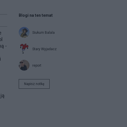
Blogi na ten temat
e
Siukum Balala
ol
ą -
Stary Wyjadacz
i
report
Napisz notkę
ają