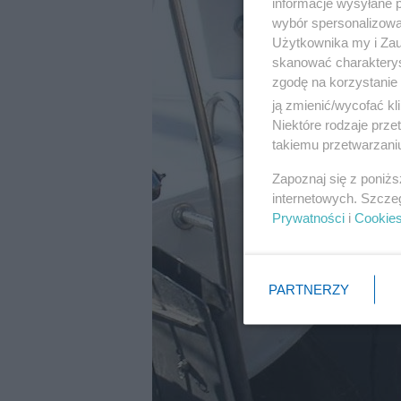
informacje wysyłane 
wybór spersonalizowan
Użytkownika my i Zau
skanować charakterys
zgodę na korzystanie 
ją zmienić/wycofać kl
Niektóre rodzaje prz
takiemu przetwarzaniu
Zapoznaj się z poniż
internetowych. Szcze
Prywatności
i
Cookie
PARTNERZY