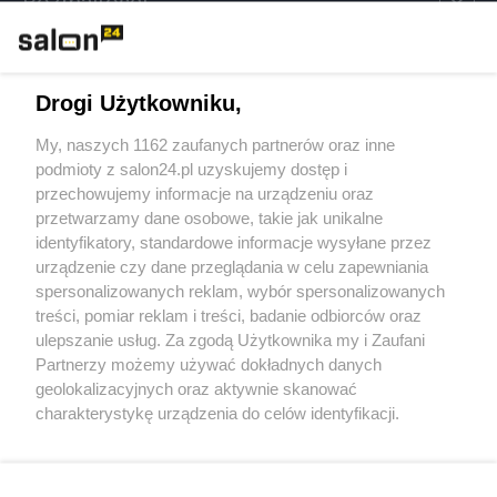
Rozmaitości
Technologie
Drogi Użytkowniku,
Sport
My, naszych 1162 zaufanych partnerów oraz inne
podmioty z salon24.pl uzyskujemy dostęp i
Społeczeństwo
przechowujemy informacje na urządzeniu oraz
przetwarzamy dane osobowe, takie jak unikalne
Kultura
identyfikatory, standardowe informacje wysyłane przez
urządzenie czy dane przeglądania w celu zapewniania
spersonalizowanych reklam, wybór spersonalizowanych
treści, pomiar reklam i treści, badanie odbiorców oraz
ulepszanie usług. Za zgodą Użytkownika my i Zaufani
X
Facebook
Instagram
Youtube
Partnerzy możemy używać dokładnych danych
geolokalizacyjnych oraz aktywnie skanować
charakterystykę urządzenia do celów identyfikacji.
Web Content Media sp. z o. o. © 2022
Ponieważ cenimy Twoją prywatność, prosimy o zgodę na
korzystanie z tych technologii poprzez kliknięcie
„Akceptuję”. Zgoda jest dobrowolna i zawsze możesz ją
Pomoc
O nas
Praca
Reklama
Kontakt