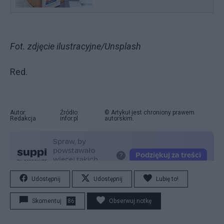
Fot. zdjęcie ilustracyjne/Unsplash
Red.
Autor:
Źródło:
© Artykuł jest chroniony prawem
Redakcja
infor.pl
autorskim.
Udostępnij
Udostępnij
Lubię to!
Skomentuj
86
Obserwuj notkę