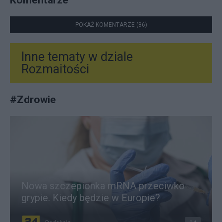
POKAŻ KOMENTARZE (86)
Inne tematy w dziale
Rozmaitości
#
Zdrowie
Nowa szczepionka mRNA przeciwko
grypie. Kiedy będzie w Europie?