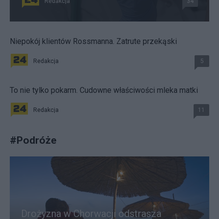
Redakcja
34
Niepokój klientów Rossmanna. Zatrute przekąski
Redakcja
5
To nie tylko pokarm. Cudowne właściwości mleka matki
Redakcja
11
#
Podróże
Drożyzna w Chorwacji odstrasza