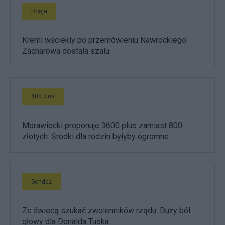
Rosja
Kreml wściekły po przemówieniu Nawrockiego.
Zacharowa dostała szału
800 plus
Morawiecki proponuje 3600 plus zamiast 800
złotych. Środki dla rodzin byłyby ogromne
Sondaż
Ze świecą szukać zwolenników rządu. Duży ból
głowy dla Donalda Tuska