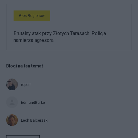
Głos Regionów
Brutalny atak przy Złotych Tarasach. Policja
namierza agresora
Blogi na ten temat
report
EdmundBurke
Lech Balcerzak