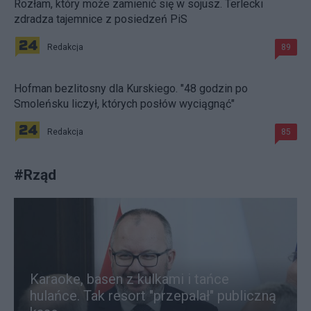
Rozłam, który może zamienić się w sojusz. Terlecki
zdradza tajemnice z posiedzeń PiS
Redakcja
89
Hofman bezlitosny dla Kurskiego. "48 godzin po
Smoleńsku liczył, których posłów wyciągnąć"
Redakcja
85
#
Rząd
Karaoke, basen z kulkami i tańce
hulańce. Tak resort "przepalał" publiczną