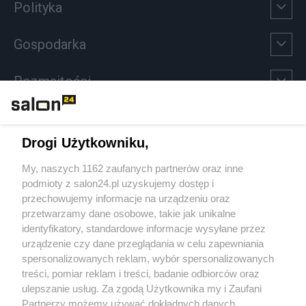
Polityka
Gospodarka
Rozmaitości
Technologie
Drogi Użytkowniku,
Sport
My, naszych 1162 zaufanych partnerów oraz inne
podmioty z salon24.pl uzyskujemy dostęp i
Społeczeństwo
przechowujemy informacje na urządzeniu oraz
przetwarzamy dane osobowe, takie jak unikalne
Kultura
identyfikatory, standardowe informacje wysyłane przez
urządzenie czy dane przeglądania w celu zapewniania
spersonalizowanych reklam, wybór spersonalizowanych
treści, pomiar reklam i treści, badanie odbiorców oraz
ulepszanie usług. Za zgodą Użytkownika my i Zaufani
X
Facebook
Instagram
Youtube
Partnerzy możemy używać dokładnych danych