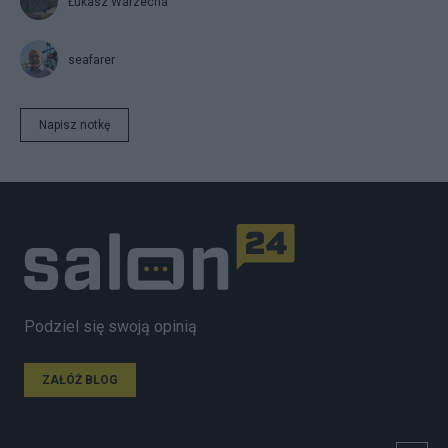
Łukasz Warzecha
seafarer
Napisz notkę
Podziel się swoją opinią
ZAŁÓŻ BLOG