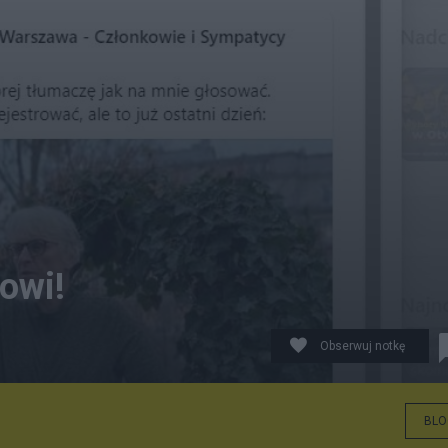
owi!
Obserwuj notkę
BLO