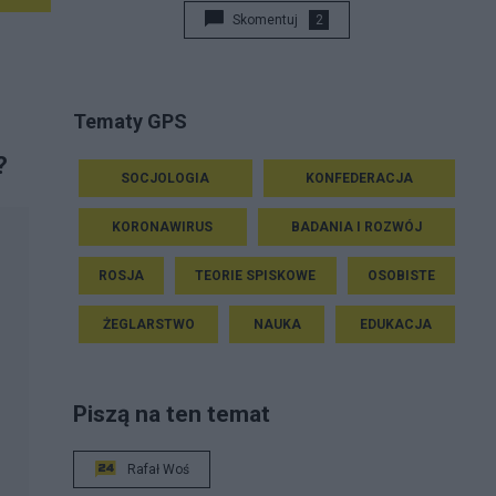
Skomentuj
2
Tematy GPS
?
SOCJOLOGIA
KONFEDERACJA
KORONAWIRUS
BADANIA I ROZWÓJ
ROSJA
TEORIE SPISKOWE
OSOBISTE
ŻEGLARSTWO
NAUKA
EDUKACJA
Piszą na ten temat
Rafał Woś