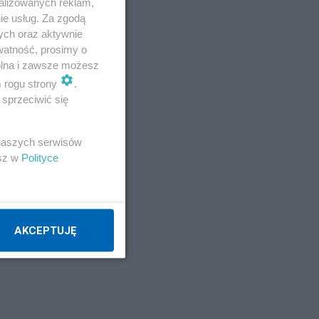
alizowanych reklam,
ie usług. Za zgodą
ych oraz aktywnie
watność, prosimy o
wolna i zawsze możesz
m rogu strony
.
sprzeciwić się
 naszych serwisów
esz w
Polityce
AKCEPTUJĘ