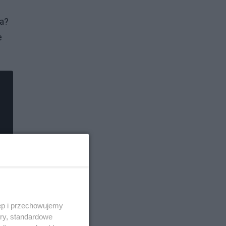
na?
e
ęp i przechowujemy
ory, standardowe