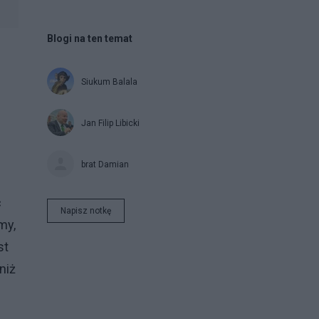
Blogi na ten temat
Siukum Balala
Jan Filip Libicki
brat Damian
c
Napisz notkę
my,
st
niż