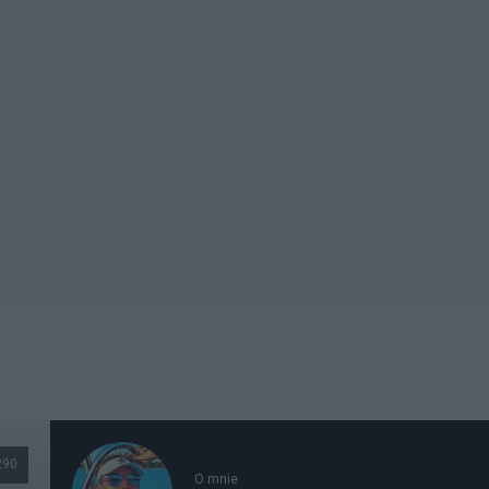
290
O mnie