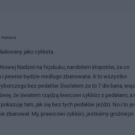
Reklama
adowany jako cyklista.
wej Nadziei na fejsbuku, narobiłem kłopotów, za co
u i pewnie będzie niedługo zbanowana. A to wszystko
wyborczego bez pedałów. Dostałem za to 7 dni bana, wię
ówię, że światem rządzą lewicowi cykliści z pedałami, a 
pokazuję tam, jak się bez tych pedałów jeździ. No i to je
e zbanował. My, prawicowi cykliści, jesteśmy groźniejsi 