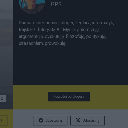
GPS
Sarmatolibertarianin, bloger, żeglarz, informatyk,
trajkkarz, futurysta AI. Myślę, polemizuję,
argumentuję, dyskutuję, filozofuję, politykuję,
uzasadniam, prowokuję.
Nowości od blogera
2
G
Udostępnij
Udostępnij