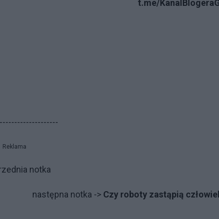
t.me/KanalBlogera
--------------------
Reklama
rzed­nia not­ka
na­stęp­na not­ka ->
Czy roboty zastąpią człowie