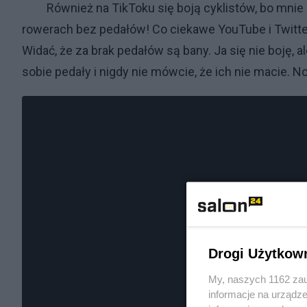
Również na TikToku się boją cyklistów, bo mnie na
rowerach bez pedałów! Co ciekawe YouTube i Twitter
Widać, że za brak pedałów są bany. Ja się nie boję, a
sobie pedały i nigdy nie mówcie, że ich nie macie. No 
Drogi Użytkow
My, naszych 1162 zau
informacje na urządze