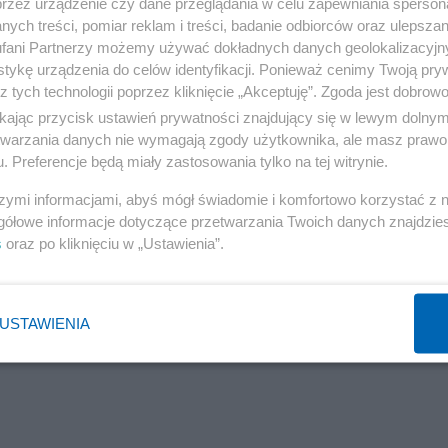
przez urządzenie czy dane przeglądania w celu zapewniania sperson
ych treści, pomiar reklam i treści, badanie odbiorców oraz ulepszan
fani Partnerzy możemy używać dokładnych danych geolokalizacyjn
tykę urządzenia do celów identyfikacji. Ponieważ cenimy Twoją pry
z tych technologii poprzez kliknięcie „Akceptuję”. Zgoda jest dobro
ikając przycisk ustawień prywatności znajdujący się w lewym dolny
etwarzania danych nie wymagają zgody użytkownika, ale masz prawo 
. Preferencje będą miały zastosowania tylko na tej witrynie.
szymi informacjami, abyś mógł świadomie i komfortowo korzystać z
gółowe informacje dotyczące przetwarzania Twoich danych znajdzi
s
oraz po kliknięciu w „Ustawienia”.
USTAWIENIA