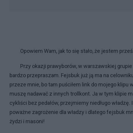
Opowiem Wam, jak to się stało, że jestem prześl
Przy okazji prawyborów, w warszawskiej grupie No
bardzo przepraszam. Fejsbuk już ją ma na celownik
przeze mnie, bo tam puściłem link do mojego klipu 
muszę nadawać z innych trollkont. Ja w tym klipie m
cykliści bez pedałów, przejmiemy niedługo władzę. I 
poważne zagrożenie dla władzy i dlatego fejsbuk mni
żydzi i masoni!