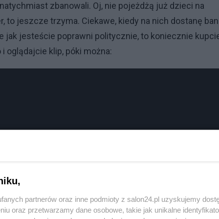
tychmiast zbanowali. Oj, nie pojeżdżą już dzieci na
, to jeszcze trzyma. Ciekawe, kiedy na nich dostanę ba
le jak jesteście poprawni politycznie, to koniecznie kupci
i oglądajcie klip, póki można:
niku,
fanych partnerów oraz inne podmioty z salon24.pl uzyskujemy dost
niu oraz przetwarzamy dane osobowe, takie jak unikalne identyfikat