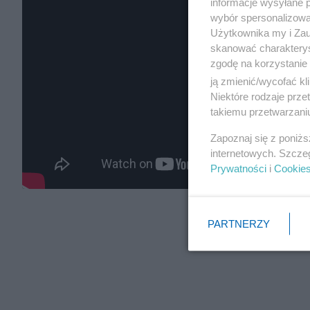
informacje wysyłane 
wybór spersonalizowan
Użytkownika my i Zau
skanować charakterys
zgodę na korzystanie 
ją zmienić/wycofać kl
Niektóre rodzaje prz
takiemu przetwarzaniu
Zapoznaj się z poniż
internetowych. Szcze
Prywatności
i
Cookie
PARTNERZY