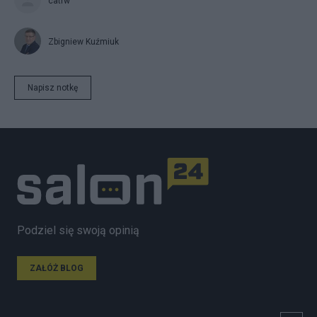
catrw
Zbigniew Kuźmiuk
Napisz notkę
Podziel się swoją opinią
ZAŁÓŻ BLOG