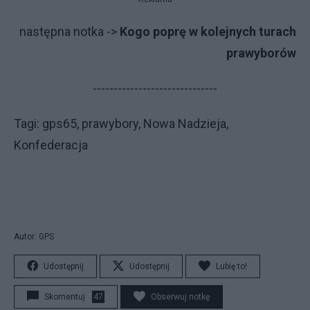
na­stęp­na not­ka ->
Kogo poprę w kolejnych turach
prawyborów
------------------------------
Ta­gi: gps65, prawybory, Nowa Nadzieja,
Konfederacja
Autor: GPS
Udostępnij
Udostępnij
Lubię to!
Skomentuj
47
Obserwuj notkę