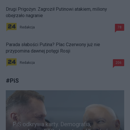
Drugi Prigożyn. Zagroził Putinowi atakiem, miliony
obejrzało nagranie
Redakcja
78
Parada słabości Putina? Plac Czerwony już nie
przypomina dawnej potęgi Rosji
Redakcja
206
#
PiS
PiS odkrywa karty. Demografia,