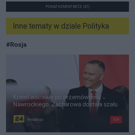
POKAŻ KOMENTARZE (47)
Inne tematy w dziale
Polityka
#
Rosja
Kreml wściekły po przemówieniu
Nawrockiego. Zacharowa dostała szału
Redakcja
329