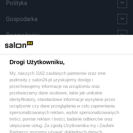
Polityka
Gospodarka
Rozmaitości
Technologie
Drogi Użytkowniku,
Sport
My, naszych 1162 zaufanych partnerów oraz inne
podmioty z salon24.pl uzyskujemy dostęp i
Społeczeństwo
przechowujemy informacje na urządzeniu oraz
przetwarzamy dane osobowe, takie jak unikalne
Kultura
identyfikatory, standardowe informacje wysyłane przez
urządzenie czy dane przeglądania w celu zapewniania
spersonalizowanych reklam, wybór spersonalizowanych
treści, pomiar reklam i treści, badanie odbiorców oraz
ulepszanie usług. Za zgodą Użytkownika my i Zaufani
X
Facebook
Instagram
Youtube
Partnerzy możemy używać dokładnych danych