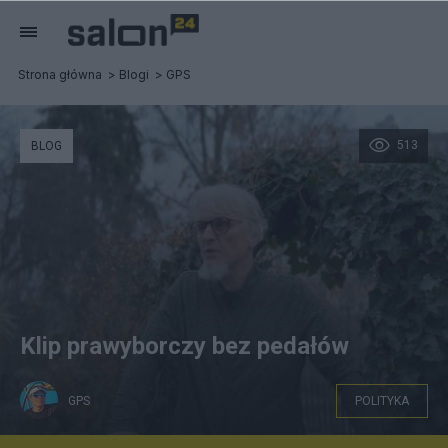
Strona główna
Blogi
GPS
513
BLOG
Klip prawyborczy bez pedałów
GPS
POLITYKA