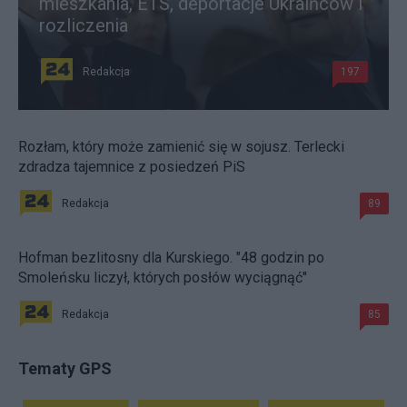
mieszkania, ETS, deportacje Ukraińców i
rozliczenia
Redakcja
197
Rozłam, który może zamienić się w sojusz. Terlecki
zdradza tajemnice z posiedzeń PiS
Redakcja
89
Hofman bezlitosny dla Kurskiego. "48 godzin po
Smoleńsku liczył, których posłów wyciągnąć"
Redakcja
85
Tematy GPS