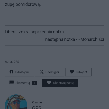
zupę pomidorową.
Liberalizm
<- poprzednia notka
następna notka ->
Monarchiści
Autor: GPS
Udostępnij
Udostępnij
Lubię to!
Skomentuj
1
Obserwuj notkę
O mnie
GPS