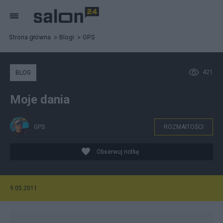
Strona główna
Blogi
GPS
421
BLOG
Moje dania
GPS
ROZMAITOŚCI
Obserwuj notkę
9.05.2011