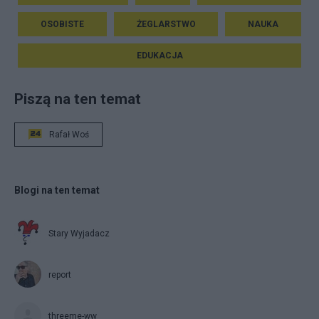
OSOBISTE
ŻEGLARSTWO
NAUKA
EDUKACJA
Piszą na ten temat
Rafał Woś
Blogi na ten temat
Stary Wyjadacz
report
threeme-ww