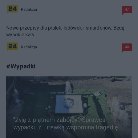
Redakcja
47
Nowe przepisy dla pralek, lodówek i smartfonów. Będą
wysokie kary
Redakcja
40
#
Wypadki
"Żyję z piętnem zabójcy". Sprawca
wypadku z Litewką wspomina tragedię