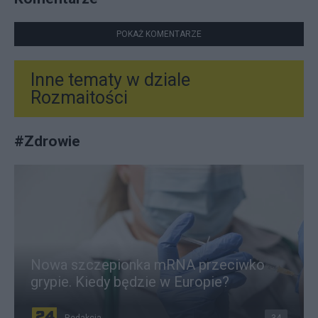
POKAŻ KOMENTARZE
Inne tematy w dziale
Rozmaitości
#
Zdrowie
Nowa szczepionka mRNA przeciwko
grypie. Kiedy będzie w Europie?
Redakcja
34