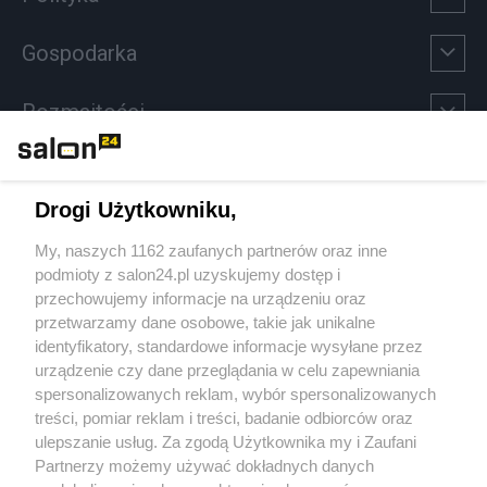
Gospodarka
Rozmaitości
Technologie
Drogi Użytkowniku,
Sport
My, naszych 1162 zaufanych partnerów oraz inne
podmioty z salon24.pl uzyskujemy dostęp i
Społeczeństwo
przechowujemy informacje na urządzeniu oraz
przetwarzamy dane osobowe, takie jak unikalne
Kultura
identyfikatory, standardowe informacje wysyłane przez
urządzenie czy dane przeglądania w celu zapewniania
spersonalizowanych reklam, wybór spersonalizowanych
treści, pomiar reklam i treści, badanie odbiorców oraz
ulepszanie usług. Za zgodą Użytkownika my i Zaufani
X
Facebook
Instagram
Youtube
Partnerzy możemy używać dokładnych danych