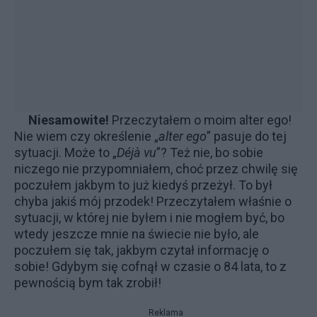
Niesamowite!
Przeczytałem o moim alter ego!
Nie wiem czy określenie „
alter ego
” pasuje do tej
sytuacji. Może to „
Déjà vu
”? Też nie, bo sobie
niczego nie przypomniałem, choć przez chwilę się
poczułem jakbym to już kiedyś przeżył. To był
chyba jakiś mój przodek! Przeczytałem właśnie o
sytuacji, w której nie byłem i nie mogłem być, bo
wtedy jeszcze mnie na świecie nie było, ale
poczułem się tak, jakbym czytał informację o
sobie! Gdybym się cofnął w czasie o 84 lata, to z
pewnością bym tak zrobił!
Reklama