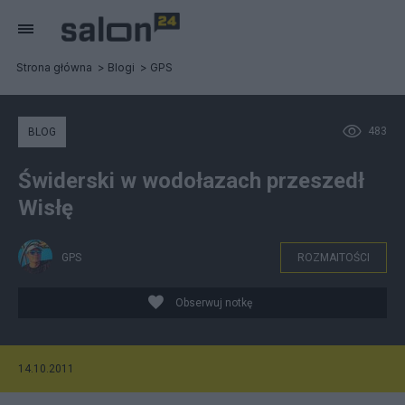
Strona główna
Blogi
GPS
483
BLOG
Świderski w wodołazach przeszedł
Wisłę
GPS
ROZMAITOŚCI
Obserwuj notkę
14.10.2011