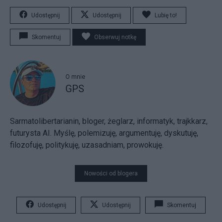
Udostępnij
Udostępnij
Lubię to!
Skomentuj
Obserwuj notkę
O mnie
GPS
Sarmatolibertarianin, bloger, żeglarz, informatyk, trajkkarz,
futurysta AI. Myślę, polemizuję, argumentuję, dyskutuję,
filozofuję, politykuję, uzasadniam, prowokuję.
Nowości od blogera
Udostępnij
Udostępnij
Skomentuj