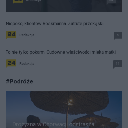
Niepokój klientów Rossmanna. Zatrute przekąski
Redakcja
5
To nie tylko pokarm. Cudowne właściwości mleka matki
Redakcja
11
#
Podróże
Drożyzna w Chorwacji odstrasza