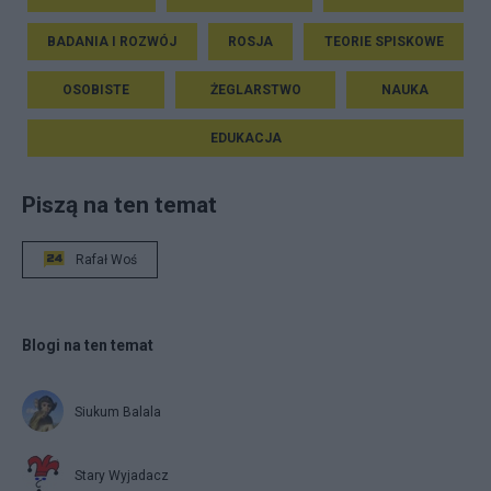
BADANIA I ROZWÓJ
ROSJA
TEORIE SPISKOWE
OSOBISTE
ŻEGLARSTWO
NAUKA
EDUKACJA
Piszą na ten temat
Rafał Woś
Blogi na ten temat
Siukum Balala
Stary Wyjadacz