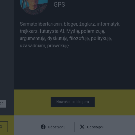
GPS
Sarmatolibertarianin, bloger, żeglarz, informatyk,
trajkkarz, futurysta AI. Myślę, polemizuję,
argumentuję, dyskutuję, filozofuję, politykuję,
uzasadniam, prowokuję.
Nowości od blogera
29
G
Udostępnij
Udostępnij