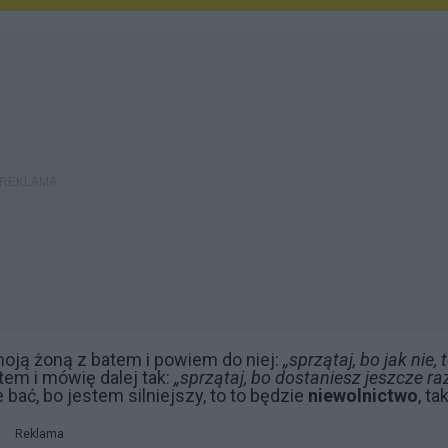
moją żoną z batem i powiem do niej:
„sprzątaj, bo jak nie, 
atem i mówię dalej tak:
„sprzątaj, bo dostaniesz jeszcze raz
bać, bo jestem silniejszy, to to będzie
niewolnictwo
, ta
Reklama