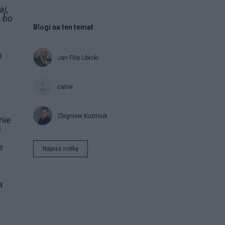
aj,
, bo
Blogi na ten temat
o
Jan Filip Libicki
catrw
Zbigniew Kuźmiuk
nie
i
e
Napisz notkę
a