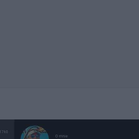
1760
O mnie