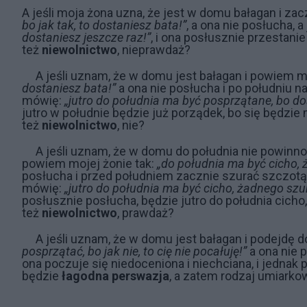
A jeśli moja żona uzna, że jest w domu bałagan i zac
bo jak tak, to dostaniesz bata!”
, a ona nie posłucha, a
dostaniesz jeszcze raz!”
, i ona posłusznie przestanie
też
niewolnictwo
, nieprawdaż?
A jeśli uznam, że w domu jest bałagan i powiem m
dostaniesz bata!”
a ona nie posłucha i po południu n
mówię:
„jutro do południa ma być posprzątane, bo do
jutro w południe będzie już porządek, bo się będzie m
też
niewolnictwo
, nie?
A jeśli uznam, że w domu do południa nie powin
powiem mojej żonie tak:
„do południa ma być cicho, ż
posłucha i przed południem zacznie szurać szczotą
mówię:
„jutro do południa ma być cicho, żadnego szur
posłusznie posłucha, będzie jutro do południa cicho, 
też
niewolnictwo
, prawdaż?
A jeśli uznam, że w domu jest bałagan i podejdę 
posprzątać, bo jak nie, to cię nie pocałuję!”
a ona nie p
ona poczuje się niedoceniona i niechciana, i jednak p
będzie
łagodna perswazja
, a zatem rodzaj umiarko