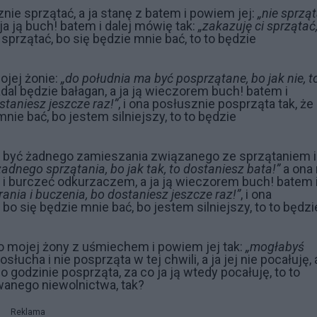
znie sprzątać, a ja stanę z batem i powiem jej:
„nie sprząt
 ja ją buch! batem i dalej mówię tak:
„zakazuję ci sprzątać
 sprzątać, bo się będzie mnie bać, to to będzie
ojej żonie:
„do południa ma być posprzątane, bo jak nie, t
adal będzie bałagan, a ja ją wieczorem buch! batem i
staniesz jeszcze raz!”
, i ona posłusznie posprząta tak, że
nie bać, bo jestem silniejszy, to to będzie
no być żadnego zamieszania związanego ze sprzątaniem i
adnego sprzątania, bo jak tak, to dostaniesz bata!”
a ona 
 i burczeć odkurzaczem, a ja ją wieczorem buch! batem 
ania i buczenia, bo dostaniesz jeszcze raz!”
, i ona
bo się będzie mnie bać, bo jestem silniejszy, to to będzi
do mojej żony z uśmiechem i powiem jej tak:
„mogłabyś
osłucha i nie posprząta w tej chwili, a ja jej nie pocałuję, 
o godzinie posprząta, za co ja ją wtedy pocałuję, to to
wanego niewolnictwa, tak?
Reklama