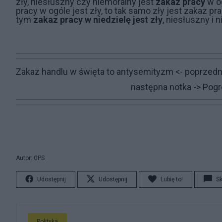
zły, niesłuszny czy niemoralny jest
zakaz pracy
w og
pracy w ogóle jest zły, to tak samo zły jest zakaz p
tym
zakaz
pracy w niedzielę
jest zły
, niesłuszny i n
Zakaz handlu w święta to antysemityzm
<- poprzedn
następna notka ->
Pogr
Autor: GPS
Udostępnij
Udostępnij
Lubię to!
S
Polityka