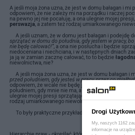
A jeśli moja żona uzna, że jest w domu bałagan i mi
odpowiem, że nie zależy mi na porządku i raczej poca
na pewno jej nie pocałuję, a ona ulegnie mojej presji
perswazja
, a zatem też rodzaj umiarkowanego niew
A jeśli uznam, że w domu jest bałagan i podejdę 
sprzątać w domu do południa, gdy jestem w pracy, bo 
nie będę całować!”
, a ona nie posłucha i będzie sprzą
niedoceniana i niechciana, i w następnych dniach z
ja ją w zamian zacznę całować, to to będzie
łagodna
niewolnictwa, nie?
A jeśli moja żona uzna, że jest w domu bałagan i
przed południem, gdy jesteś w pracy, przez co miałby
odpowiem, że wcale nie będę jej całował, bo lubię pa
południem, gdy mnie nie ma, a ja w odwecie nie będę 
ulegnie mojej presji sprzątając po moim powrocie z 
rodzaj umiarkowanego niewolnictwa, nieprawdaż?
Drogi Użytkow
To były praktyczne przykłady pozwalające lepie
My, naszych 1162 zau
informacje na urządze
Hierarchię praw - określać, które jest ważniejsze, a 