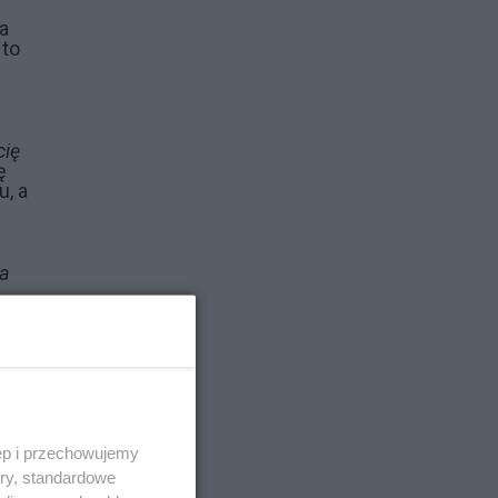
ja
 to
cię
ę
u, a
ła
 i
ęp i przechowujemy
ory, standardowe