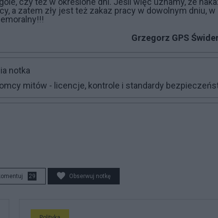
óle, czy też w określone dni. Jeśli więc uznamy, że naka
racy, a zatem zły jest też zakaz pracy w dowolnym dniu, w
iemoralny!!!
Grzegorz GPS Świder
ia notka
omcy mitów - licencje, kontrole i standardy bezpieczeń
komentuj
29
Obserwuj notkę
Polityka