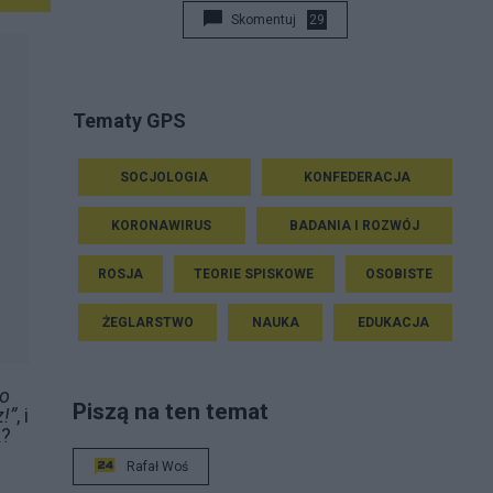
Skomentuj
29
Tematy GPS
SOCJOLOGIA
KONFEDERACJA
KORONAWIRUS
BADANIA I ROZWÓJ
ROSJA
TEORIE SPISKOWE
OSOBISTE
ŻEGLARSTWO
NAUKA
EDUKACJA
to
Piszą na ten temat
!”
, i
k?
Rafał Woś