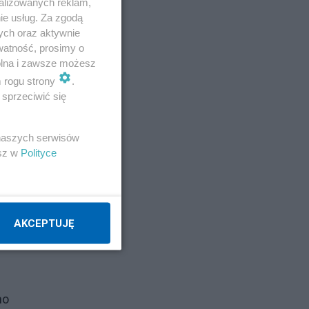
alizowanych reklam,
 to
ie usług. Za zgodą
ych oraz aktywnie
watność, prosimy o
awo
wolna i zawsze możesz
m rogu strony
.
sprzeciwić się
y
 naszych serwisów
esz w
Polityce
AKCEPTUJĘ
 do
mo