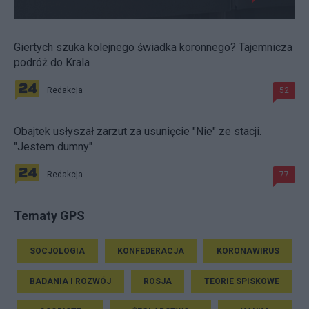
Giertych szuka kolejnego świadka koronnego? Tajemnicza
podróż do Krala
Redakcja
52
Obajtek usłyszał zarzut za usunięcie "Nie" ze stacji.
"Jestem dumny"
Redakcja
77
Tematy GPS
SOCJOLOGIA
KONFEDERACJA
KORONAWIRUS
BADANIA I ROZWÓJ
ROSJA
TEORIE SPISKOWE