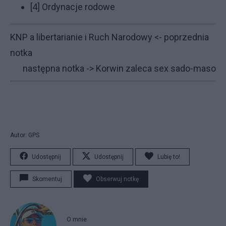
[4]
Ordynacje rodowe
KNP a libertarianie i Ruch Narodowy
<- poprzednia
notka
następna notka ->
Korwin zaleca sex sado-maso
Autor: GPS
Udostępnij
Udostępnij
Lubię to!
Skomentuj
Obserwuj notkę
O mnie