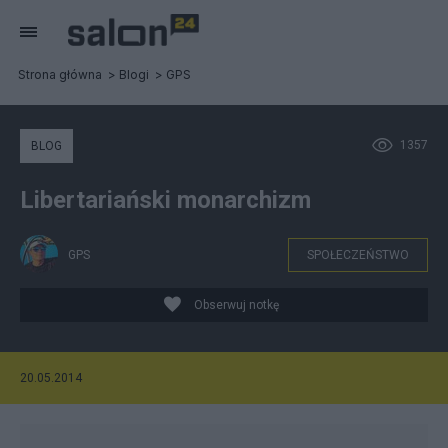
Strona główna
Blogi
GPS
1357
BLOG
Libertariański monarchizm
GPS
SPOŁECZEŃSTWO
Obserwuj notkę
20.05.2014