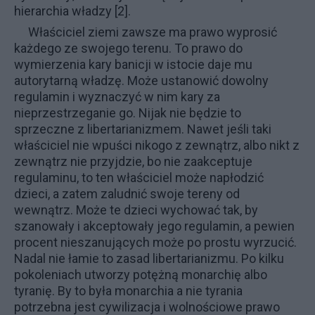
hierarchia władzy
[2].
Właściciel ziemi zawsze ma prawo wyprosić
każdego ze swojego terenu. To prawo do
wymierzenia kary banicji w istocie daje mu
autorytarną władzę. Może ustanowić dowolny
regulamin i wyznaczyć w nim kary za
nieprzestrzeganie go. Nijak nie będzie to
sprzeczne z libertarianizmem. Nawet jeśli taki
właściciel nie wpuści nikogo z zewnątrz, albo nikt z
zewnątrz nie przyjdzie, bo nie zaakceptuje
regulaminu, to ten właściciel może napłodzić
dzieci, a zatem zaludnić swoje tereny od
wewnątrz. Może te dzieci wychować tak, by
szanowały i akceptowały jego regulamin, a pewien
procent nieszanujących może po prostu wyrzucić.
Nadal nie łamie to zasad libertarianizmu. Po kilku
pokoleniach utworzy potężną monarchię albo
tyranię. By to była monarchia a nie tyrania
potrzebna jest cywilizacja i wolnościowe prawo