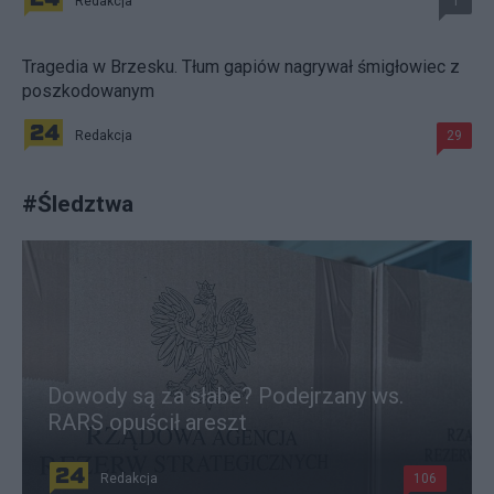
Redakcja
1
Tragedia w Brzesku. Tłum gapiów nagrywał śmigłowiec z
poszkodowanym
Redakcja
29
#
Śledztwa
Dowody są za słabe? Podejrzany ws.
RARS opuścił areszt
Redakcja
106