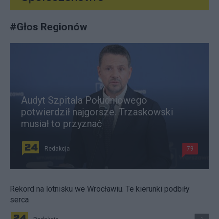
#
Głos Regionów
Audyt Szpitala Południowego
potwierdził najgorsze. Trzaskowski
musiał to przyznać
Redakcja
79
Rekord na lotnisku we Wrocławiu. Te kierunki podbiły
serca