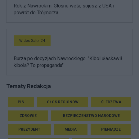
Rok z Nawrockim. Głośne weta, sojusz z USA i
powrót do Trójmorza
Wideo Salon24
Burza po decyzjach Nawrockiego. "Kibol ułaskawił
kibola? To propaganda"
Tematy Redakcja
PIS
GŁOS REGIONÓW
ŚLEDZTWA
ZDROWIE
BEZPIECZEŃSTWO NARODOWE
PREZYDENT
MEDIA
PIENIĄDZE