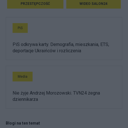
PRZESTĘPCZOŚĆ
WIDEO SALON24
PiS
PiS odkrywa karty. Demografia, mieszkania, ETS,
deportacje Ukraińców i rozliczenia
Media
Nie żyje Andrzej Morozowski. TVN24 żegna
dziennikarza
Blogi na ten temat