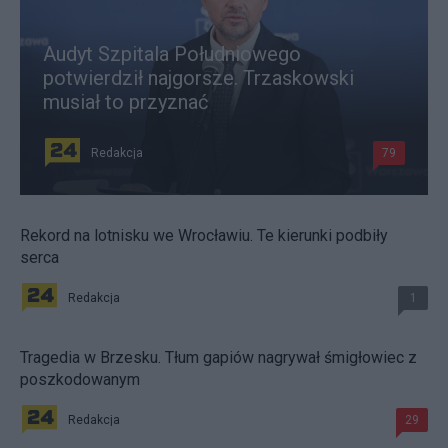
Audyt Szpitala Południowego
potwierdził najgorsze. Trzaskowski
musiał to przyznać
Redakcja
79
Rekord na lotnisku we Wrocławiu. Te kierunki podbiły
serca
Redakcja
1
Tragedia w Brzesku. Tłum gapiów nagrywał śmigłowiec z
poszkodowanym
Redakcja
29