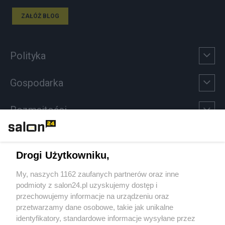
ZAŁÓŻ BLOG
Polityka
Gospodarka
Rozmaitości
Technologie
Drogi Użytkowniku,
Sport
My, naszych 1162 zaufanych partnerów oraz inne
podmioty z salon24.pl uzyskujemy dostęp i
Społeczeństwo
przechowujemy informacje na urządzeniu oraz
przetwarzamy dane osobowe, takie jak unikalne
Kultura
identyfikatory, standardowe informacje wysyłane przez