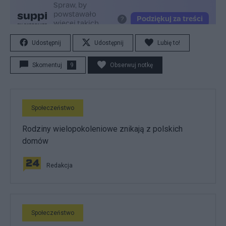
Udostępnij
Udostępnij
Lubię to!
Skomentuj
9
Obserwuj notkę
Społeczeństwo
Rodziny wielopokoleniowe znikają z polskich
domów
Redakcja
Społeczeństwo