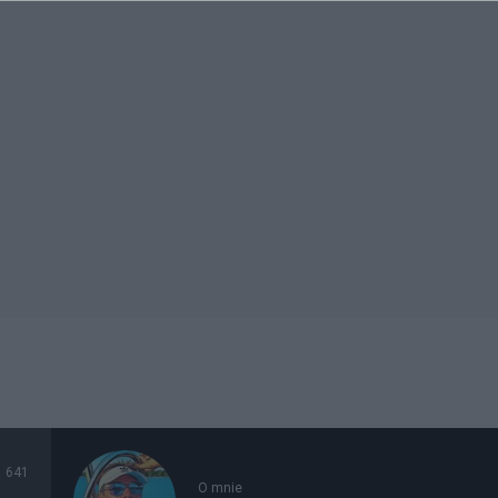
641
O mnie