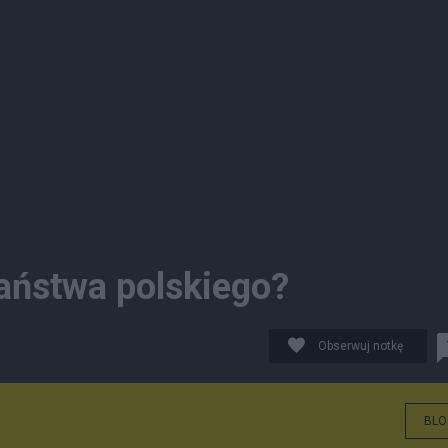
państwa polskiego?
Obserwuj notkę
BLO