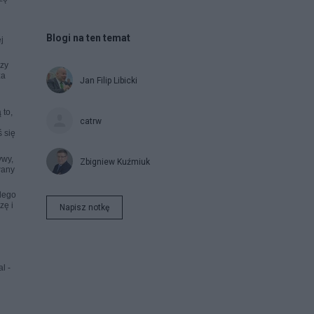
Blogi na ten temat
j
dzy
za
Jan Filip Libicki
 to,
catrw
 się
ywy,
Zbigniew Kuźmiuk
wany
żdego
zę i
Napisz notkę
l -