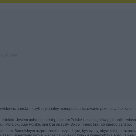
ikwidować państwo, czyli terytorialny monopol na stosowanie przemocy. Jak zatem
, istniała. Jestem polskim patriotą, kocham Polskę i jestem gotów jej bronić. I właśn
ji, która okupuję Polskę, mój kraj ojczysty. Bo co innego kraj, co innego państwo.
roszeniem. Samoistnym rozproszeniem, czy też tym, byśmy my, obywatele, je rozprosz
związało i scedowało swoją władzę na województwa - a województwa scedują wład