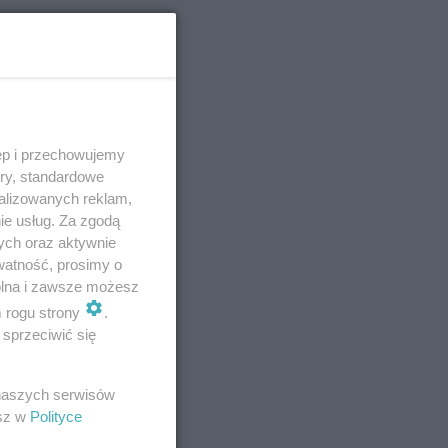
erski
zmów!
ęp i przechowujemy
ory, standardowe
alizowanych reklam,
ie usług. Za zgodą
ych oraz aktywnie
watność, prosimy o
wolna i zawsze możesz
m rogu strony
.
sprzeciwić się
 naszych serwisów
esz w
Polityce