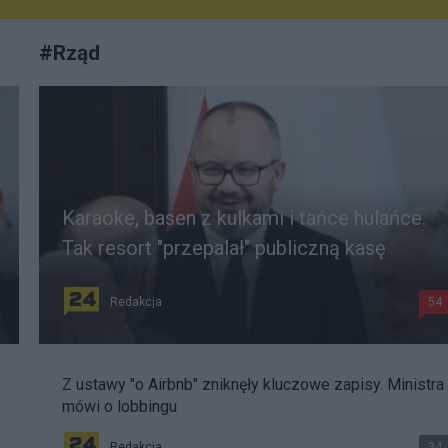
#
Rząd
Karaoke, basen z kulkami i tańce hulańce.
Tak resort "przepalał" publiczną kasę
Redakcja
54
Z ustawy "o Airbnb" zniknęły kluczowe zapisy. Ministra
mówi o lobbingu
Redakcja
34