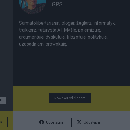
GPS
Sarmatolibertarianin, bloger, żeglarz, informatyk,
trajkkarz, futurysta AI. Myślę, polemizuję,
argumentuję, dyskutuję, filozofuję, politykuję,
uzasadniam, prowokuję.
Nowości od blogera
13
G
Udostępnij
Udostępnij