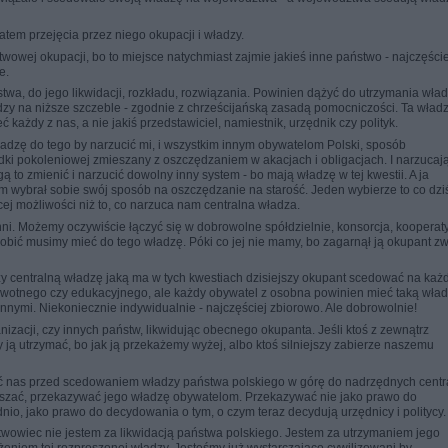
tem przejęcia przez niego okupacji i władzy.
wowej okupacji, bo to miejsce natychmiast zajmie jakieś inne państwo - najczęście
e.
wa, do jego likwidacji, rozkładu, rozwiązania. Powinien dążyć do utrzymania wła
adzy na niższe szczeble - zgodnie z chrześcijańską zasadą pomocniczości. Ta wład
każdy z nas, a nie jakiś przedstawiciel, namiestnik, urzędnik czy polityk.
ładzę do tego by narzucić mi, i wszystkim innym obywatelom Polski, sposób
ki pokoleniowej zmieszany z oszczędzaniem w akacjach i obligacjach. I narzucają
ą to zmienić i narzucić dowolny inny system - bo mają władzę w tej kwestii. A ja
 wybrał sobie swój sposób na oszczędzanie na starość. Jeden wybierze to co dziś
ęcej możliwości niż to, co narzuca nam centralna władza.
ni. Możemy oczywiście łączyć się w dobrowolne spółdzielnie, konsorcja, kooperat
zrobić musimy mieć do tego władzę. Póki co jej nie mamy, bo zagarnął ją okupant z
leży centralną władzę jaką ma w tych kwestiach dzisiejszy okupant scedować na ka
wotnego czy edukacyjnego, ale każdy obywatel z osobna powinien mieć taką wład
nymi. Niekoniecznie indywidualnie - najczęściej zbiorowo. Ale dobrowolnie!
zacji, czy innych państw, likwidując obecnego okupanta. Jeśli ktoś z zewnątrz
 ją utrzymać, bo jak ją przekażemy wyżej, albo ktoś silniejszy zabierze naszemu
ić nas przed scedowaniem władzy państwa polskiego w górę do nadrzędnych centra
raszać, przekazywać jego władzę obywatelom. Przekazywać nie jako prawo do
o, jako prawo do decydowania o tym, o czym teraz decydują urzędnicy i politycy.
owiec nie jestem za likwidacją państwa polskiego. Jestem za utrzymaniem jego