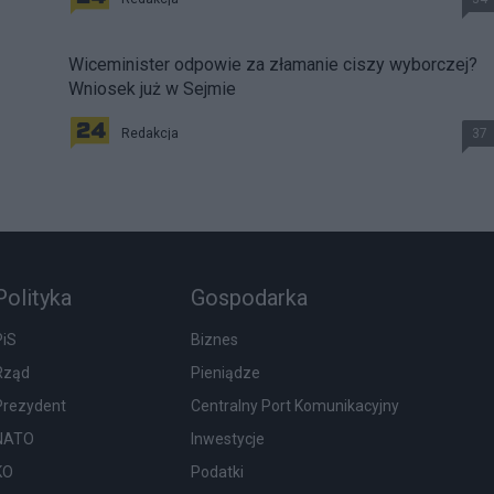
Wiceminister odpowie za złamanie ciszy wyborczej?
Wniosek już w Sejmie
Redakcja
37
Polityka
Gospodarka
PiS
Biznes
Rząd
Pieniądze
Prezydent
Centralny Port Komunikacyjny
NATO
Inwestycje
KO
Podatki