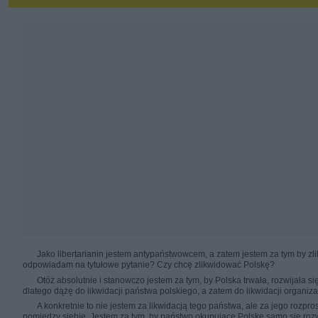
Jako libertarianin jestem antypaństwowcem, a zatem jestem za tym by zl
odpowiadam na tytułowe pytanie? Czy chcę zlikwidować Polskę?
Otóż absolutnie i stanowczo jestem za tym, by Polska trwała, rozwijała się
dlatego dążę do likwidacji państwa polskiego, a zatem do likwidacji organizac
A konkretnie to nie jestem za likwidacją tego państwa, ale za jego rozp
pomiędzy siebie. Jestem za tym, by państwo okupujące Polskę samo się ro