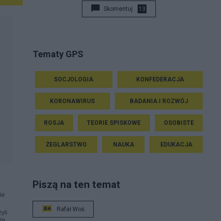
Skomentuj
13
Tematy GPS
SOCJOLOGIA
KONFEDERACJA
KORONAWIRUS
BADANIA I ROZWÓJ
ROSJA
TEORIE SPISKOWE
OSOBISTE
ŻEGLARSTWO
NAUKA
EDUKACJA
Piszą na ten temat
ie
Rafał Woś
yli
zę