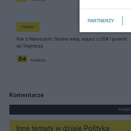
PARTNERZY
Polityka
Rok z Nawrockim. Głośne weta, sojusz z USA i powrót
do Trójmorza
Redakcja
Komentarze
POKAŻ 
Inne tematy w dziale
Polityka