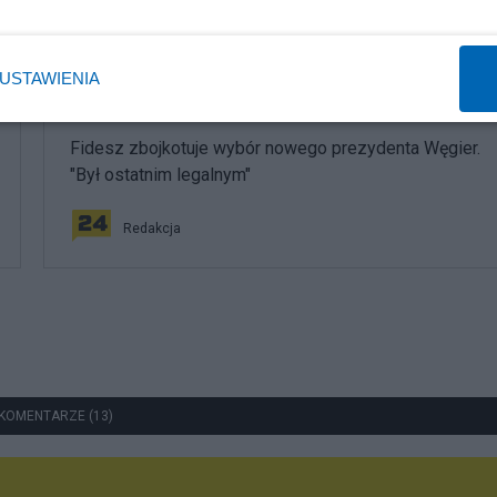
USTAWIENIA
Polityka
Fidesz zbojkotuje wybór nowego prezydenta Węgier.
"Był ostatnim legalnym"
Redakcja
KOMENTARZE (13)