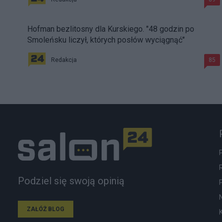
Hofman bezlitosny dla Kurskiego. "48 godzin po
Smoleńsku liczył, których posłów wyciągnąć"
Redakcja
85
Podziel się swoją opinią
ZAŁÓŻ BLOG