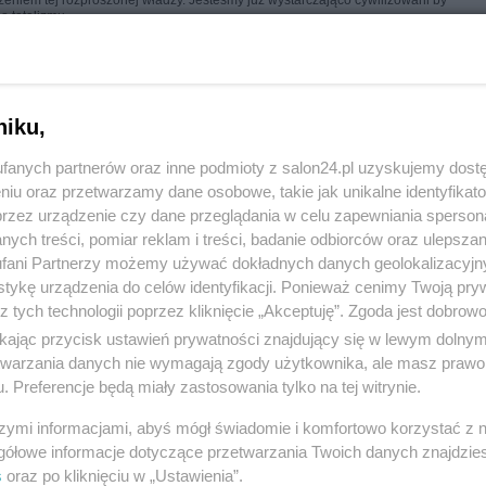
żeniem tej rozproszonej władzy. Jesteśmy już wystarczająco cywilizowani by
 totalizmu.
Grzegorz GPS Świd
niku,
następna notka ->
Więcej socjali
fanych partnerów oraz inne podmioty z salon24.pl uzyskujemy dost
niu oraz przetwarzamy dane osobowe, takie jak unikalne identyfikat
przez urządzenie czy dane przeglądania w celu zapewniania sperson
ych treści, pomiar reklam i treści, badanie odbiorców oraz ulepszan
fani Partnerzy możemy używać dokładnych danych geolokalizacyjn
komentuj
13
Obserwuj notkę
tykę urządzenia do celów identyfikacji. Ponieważ cenimy Twoją pry
z tych technologii poprzez kliknięcie „Akceptuję”. Zgoda jest dobro
ikając przycisk ustawień prywatności znajdujący się w lewym dolny
Polityka
etwarzania danych nie wymagają zgody użytkownika, ale masz prawo 
. Preferencje będą miały zastosowania tylko na tej witrynie.
Karaoke, basen z kulkami i tańce hulańce. Tak resort
szymi informacjami, abyś mógł świadomie i komfortowo korzystać z
"przepalał" publiczną kasę
gółowe informacje dotyczące przetwarzania Twoich danych znajdzi
s
oraz po kliknięciu w „Ustawienia”.
Redakcja