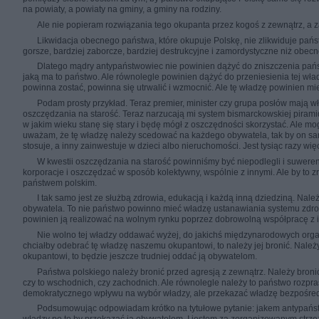
na powiaty, a powiaty na gminy, a gminy na rodziny.
Ale nie popieram rozwiązania tego okupanta przez kogoś z zewnątrz, a za
Likwidacja obecnego państwa, które okupuje Polskę, nie zlikwiduje państ
gorsze, bardziej zaborcze, bardziej destrukcyjne i zamordystyczne niż obecn
Dlatego mądry antypaństwowiec nie powinien dążyć do zniszczenia państ
jaką ma to państwo. Ale równolegle powinien dążyć do przeniesienia tej wł
powinna zostać, powinna się utrwalić i wzmocnić. Ale tę władzę powinien mieć 
Podam prosty przykład. Teraz premier, minister czy grupa posłów mają w
oszczędzania na starość. Teraz narzucają mi system bismarckowskiej piramid
w jakim wieku stanę się stary i będę mógł z oszczędności skorzystać. Ale mog
uważam, że tę władzę należy scedować na każdego obywatela, tak by on sam
stosuje, a inny zainwestuje w dzieci albo nieruchomości. Jest tysiąc razy wi
W kwestii oszczędzania na starość powinniśmy być niepodlegli i suweren
korporacje i oszczędzać w sposób kolektywny, wspólnie z innymi. Ale by to 
państwem polskim.
I tak samo jest ze służbą zdrowia, edukacją i każdą inną dziedziną. Na
obywatela. To nie państwo powinno mieć władzę ustanawiania systemu zdro
powinien ją realizować na wolnym rynku poprzez dobrowolną współpracę z in
Nie wolno tej władzy oddawać wyżej, do jakichś międzynarodowych organi
chciałby odebrać tę władzę naszemu okupantowi, to należy jej bronić. Należy
okupantowi, to będzie jeszcze trudniej oddać ją obywatelom.
Państwa polskiego należy bronić przed agresją z zewnątrz. Należy bron
czy to wschodnich, czy zachodnich. Ale równolegle należy to państwo rozp
demokratycznego wpływu na wybór władzy, ale przekazać władzę bezpośredni
Podsumowując odpowiadam krótko na tytułowe pytanie: jakem antypaństw