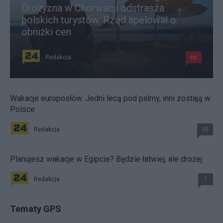
Drożyzna w Chorwacji odstrasza
polskich turystów. Rząd apelował o
obniżki cen
Redakcja
66
Wakacje europosłów. Jedni lecą pod palmy, inni zostają w
Polsce
Redakcja
35
Planujesz wakacje w Egipcie? Będzie łatwiej, ale drożej
Redakcja
1
Tematy GPS