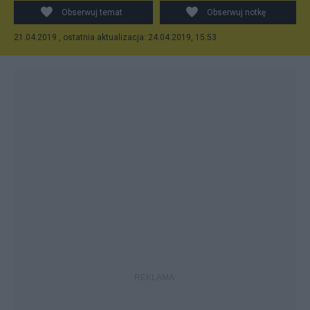
Obserwuj temat
Obserwuj notkę
21.04.2019 , ostatnia aktualizacja: 24.04.2019, 15:53