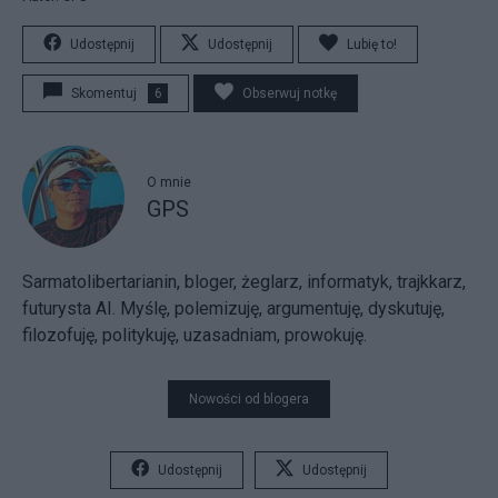
Udostępnij
Udostępnij
Lubię to!
Skomentuj
6
Obserwuj notkę
O mnie
GPS
Sarmatolibertarianin, bloger, żeglarz, informatyk, trajkkarz,
futurysta AI. Myślę, polemizuję, argumentuję, dyskutuję,
filozofuję, politykuję, uzasadniam, prowokuję.
Nowości od blogera
Udostępnij
Udostępnij