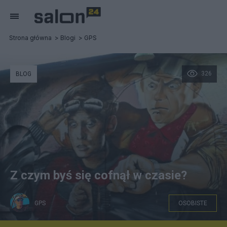
Strona główna
Blogi
GPS
326
BLOG
Z czym byś się cofnął w czasie?
GPS
OSOBISTE