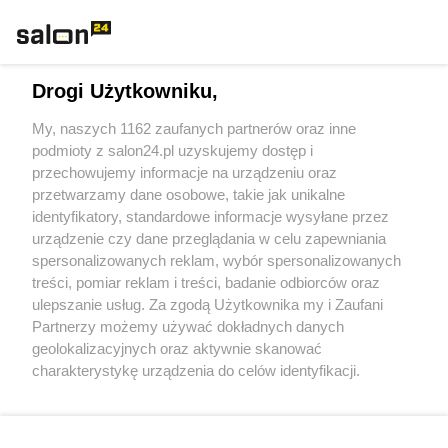
Rozmaitości
Technologie
Drogi Użytkowniku,
Sport
My, naszych 1162 zaufanych partnerów oraz inne
podmioty z salon24.pl uzyskujemy dostęp i
Społeczeństwo
przechowujemy informacje na urządzeniu oraz
przetwarzamy dane osobowe, takie jak unikalne
Kultura
identyfikatory, standardowe informacje wysyłane przez
urządzenie czy dane przeglądania w celu zapewniania
spersonalizowanych reklam, wybór spersonalizowanych
treści, pomiar reklam i treści, badanie odbiorców oraz
ulepszanie usług. Za zgodą Użytkownika my i Zaufani
X
Facebook
Instagram
Youtube
Partnerzy możemy używać dokładnych danych
geolokalizacyjnych oraz aktywnie skanować
charakterystykę urządzenia do celów identyfikacji.
Web Content Media sp. z o. o. © 2022
Ponieważ cenimy Twoją prywatność, prosimy o zgodę na
korzystanie z tych technologii poprzez kliknięcie
„Akceptuję”. Zgoda jest dobrowolna i zawsze możesz ją
Pomoc
O nas
Praca
Reklama
Kontakt