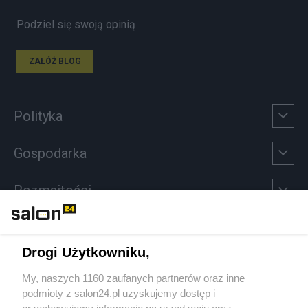
Podziel się swoją opinią
ZAŁÓŻ BLOG
Polityka
Gospodarka
Rozmaitości
Technologie
Drogi Użytkowniku,
Sport
My, naszych 1160 zaufanych partnerów oraz inne
podmioty z salon24.pl uzyskujemy dostęp i
Społeczeństwo