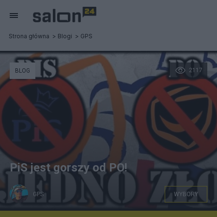
Strona główna
Blogi
GPS
2117
BLOG
PiS jest gorszy od PO!
GPS
WYBORY