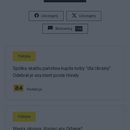
Udostępnij
Udostępnij
Skomentuj
166
Polityka
Spółka skarbu państwa kupiła torby "dla Ukrainy".
Odebrał je asystent posła Horały
Redakcja
Polityka
Węgry głosują. Koniec ery Orbana?