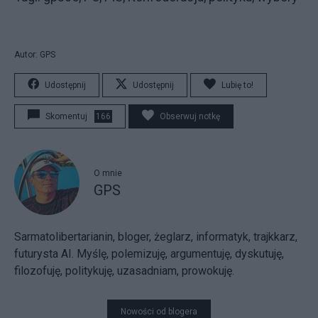
Autor: GPS
Udostępnij
Udostępnij
Lubię to!
Skomentuj
166
Obserwuj notkę
O mnie
GPS
Sarmatolibertarianin, bloger, żeglarz, informatyk, trajkkarz,
futurysta AI. Myślę, polemizuję, argumentuję, dyskutuję,
filozofuję, politykuję, uzasadniam, prowokuję.
Nowości od blogera