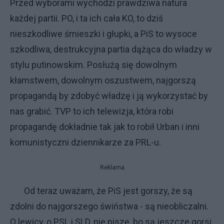
Przed wyborami wychodzi prawdziwa natura
każdej partii. PO, i ta ich cała KO, to dziś
nieszkodliwe śmieszki i głupki, a PiS to wysoce
szkodliwa, destrukcyjna partia dążąca do władzy w
stylu putinowskim. Posłużą się dowolnym
kłamstwem, dowolnym oszustwem, najgorszą
propagandą by zdobyć władzę i ją wykorzystać by
nas grabić. TVP to ich telewizja, która robi
propagandę dokładnie tak jak to robił Urban i inni
komunistyczni dziennikarze za PRL-u.
Reklama
Od teraz uważam, że PiS jest gorszy, że są
zdolni do najgorszego świństwa - są nieobliczalni.
O lewicy, o PSL i SLD, nie piszę, bo są jeszcze gorsi