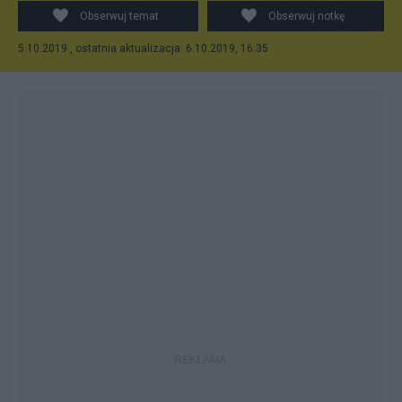
Obserwuj temat
Obserwuj notkę
5.10.2019 , ostatnia aktualizacja: 6.10.2019, 16:35