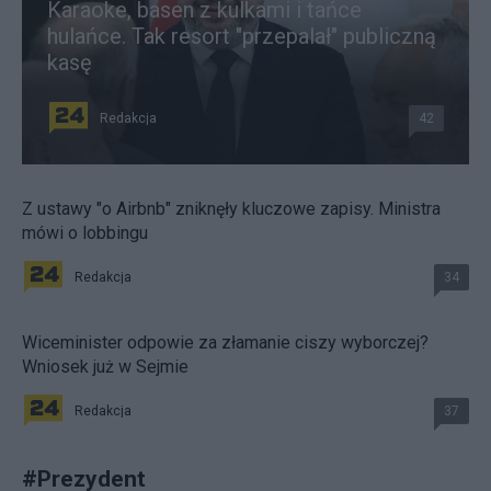
Karaoke, basen z kulkami i tańce
hulańce. Tak resort "przepalał" publiczną
kasę
Redakcja
42
Z ustawy "o Airbnb" zniknęły kluczowe zapisy. Ministra
mówi o lobbingu
Redakcja
34
Wiceminister odpowie za złamanie ciszy wyborczej?
Wniosek już w Sejmie
Redakcja
37
#
Prezydent