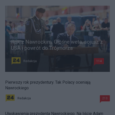
Rok z Nawrockim. Głośne weta, sojusz z
USA i powrót do Trójmorza
Redakcja
114
Pierwszy rok prezydentury. Tak Polacy oceniają
Nawrockiego
Redakcja
213
Ułaskawienia prezydenta Nawrockiego. Na liście Adam