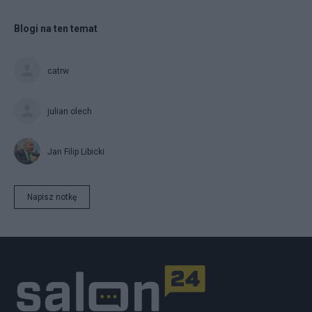
Blogi na ten temat
catrw
julian olech
Jan Filip Libicki
Napisz notkę