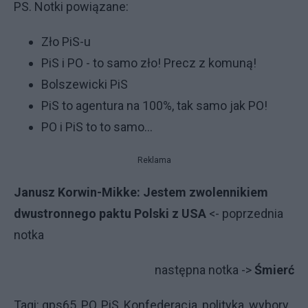
PS. Notki powiązane:
Zło PiS-u
PiS i PO - to samo zło! Precz z komuną!
Bolszewicki PiS
PiS to agentura na 100%, tak samo jak PO!
PO i PiS to to samo...
Reklama
Janusz Korwin-Mikke: Jestem zwolennikiem
dwustronnego paktu Polski z USA
<- poprzednia
notka
następna notka ->
Śmierć
Tagi: gps65, PO, PiS, Konfederacja, polityka, wybory