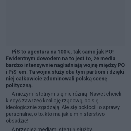
PiS to agentura na 100%, tak samo jak PO!
Ewidentnym dowodem na to jest to, że media
bardzo intensywnie nagłaśniają wojnę między PO
i PiS-em. Ta wojna służy obu tym partiom i dzięki
niej całkowicie zdominowali polską scenę
polityczną.
A niczym istotnym się nie różnią! Nawet chcieli
kiedyś zawrzeć koalicję rządową, bo się
ideologicznie zgadzają. Ale się pokłócili o sprawy
personalne, o to, kto ma jakie ministerstwo
obsadzić!
A przecież mediami sterują służby