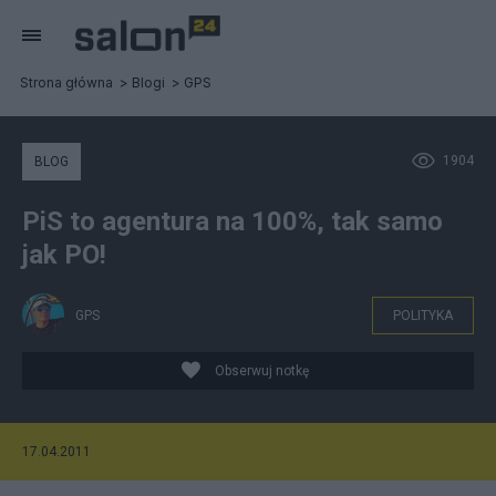
Strona główna
Blogi
GPS
1904
BLOG
PiS to agentura na 100%, tak samo
jak PO!
GPS
POLITYKA
Obserwuj notkę
17.04.2011