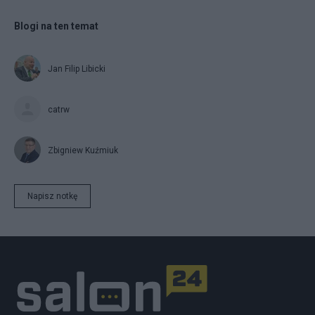
Blogi na ten temat
Jan Filip Libicki
catrw
Zbigniew Kuźmiuk
Napisz notkę