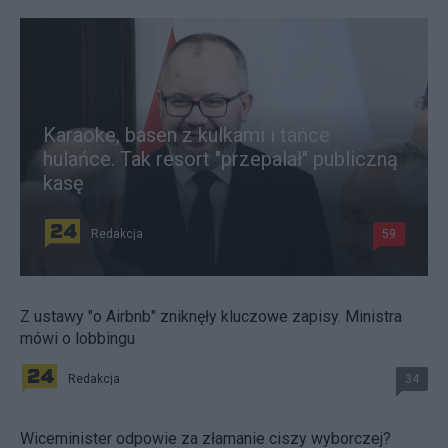
Karaoke, basen z kulkami i tańce
hulańce. Tak resort "przepalał" publiczną
kasę
Redakcja
59
Z ustawy "o Airbnb" zniknęły kluczowe zapisy. Ministra
mówi o lobbingu
Redakcja
34
Wiceminister odpowie za złamanie ciszy wyborczej?