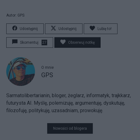
Autor: GPS
Udostępnij
Udostępnij
Lubię to!
Skomentuj
27
Obserwuj notkę
O mnie
GPS
Sarmatolibertarianin, bloger, żeglarz, informatyk, trajkkarz,
futurysta AI. Myślę, polemizuję, argumentuję, dyskutuję,
filozofuję, politykuję, uzasadniam, prowokuję.
Nowości od blogera