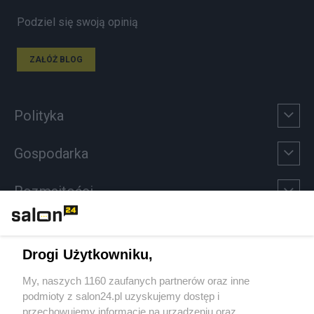
Podziel się swoją opinią
ZAŁÓŻ BLOG
Polityka
Gospodarka
Rozmaitości
Technologie
Drogi Użytkowniku,
Sport
My, naszych 1160 zaufanych partnerów oraz inne
podmioty z salon24.pl uzyskujemy dostęp i
Społeczeństwo
przechowujemy informacje na urządzeniu oraz