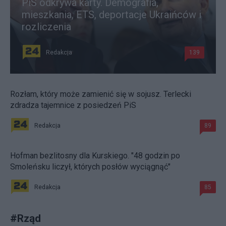
PiS odkrywa karty. Demografia,
mieszkania, ETS, deportacje Ukraińców i
rozliczenia
Redakcja
139
Rozłam, który może zamienić się w sojusz. Terlecki
zdradza tajemnice z posiedzeń PiS
Redakcja
89
Hofman bezlitosny dla Kurskiego. "48 godzin po
Smoleńsku liczył, których posłów wyciągnąć"
Redakcja
85
#
Rząd