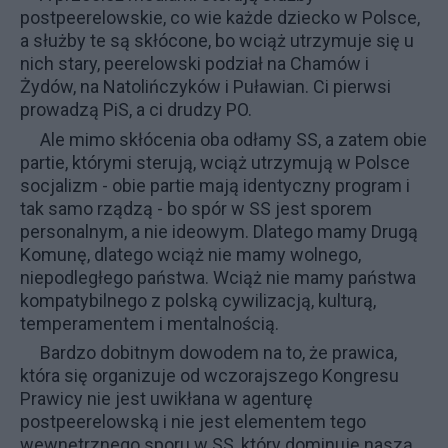
postpeerelowskie, co wie każde dziecko w Polsce,
a służby te są skłócone, bo wciąż utrzymuje się u
nich stary, peerelowski podział na Chamów i
Żydów, na Natolińczyków i Puławian. Ci pierwsi
prowadzą PiS, a ci drudzy PO.
Ale mimo skłócenia oba odłamy SS, a zatem obie
partie, którymi sterują, wciąż utrzymują w Polsce
socjalizm - obie partie mają identyczny program i
tak samo rządzą - bo spór w SS jest sporem
personalnym, a nie ideowym. Dlatego mamy
Drugą
Komunę
, dlatego wciąż nie mamy wolnego,
niepodległego państwa. Wciąż nie mamy państwa
kompatybilnego z polską cywilizacją, kulturą,
temperamentem i mentalnością.
Bardzo dobitnym dowodem na to, że prawica,
która się organizuje od wczorajszego
Kongresu
Prawicy
nie jest uwikłana w agenturę
postpeerelowską i nie jest elementem tego
wewnętrznego sporu w SS, który dominuję naszą