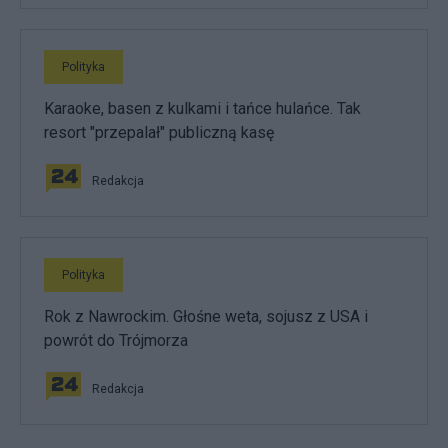
Polityka
Karaoke, basen z kulkami i tańce hulańce. Tak
resort "przepalał" publiczną kasę
Redakcja
Polityka
Rok z Nawrockim. Głośne weta, sojusz z USA i
powrót do Trójmorza
Redakcja