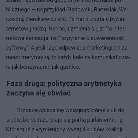
blicz­ne­go — na przy­kład Sta­now­ski, Bar­to­siak, Wa­
rze­cha, Ziem­kie­wi­cz etc. Te­mat prze­sta­je być in­
ter­ne­to­wą ni­szą. Nar­ra­cja zmie­nia się z: "to in­ter­
ne­to­wa sen­sa­cja" na: "to py­ta­nie o su­wer­en­no­ść
cy­fro­wą". A je­śli rząd od­po­wia­da mar­ke­tin­giem za­
mia­st me­ry­to­ry­ką, to każ­dy ko­lej­ny ko­mu­ni­kat dzia­
ła jak ben­zy­na, nie jak ga­śni­ca.
Fa­za dru­ga: po­li­tycz­na aryt­me­ty­ka
za­czy­na się chwiać
Brzo­sce opła­ca się wcią­gnąć któ­ryś klub do
sie­bie, bo od ra­zu sta­je się par­tią par­la­men­tar­ną.
Któ­re­muś z wy­mie­nio­ny wy­żej 4 klu­bów ko­ali­cji