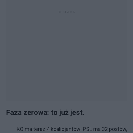
Fa­za ze­ro­wa: to już je­st.
KO ma te­raz 4 ko­ali­cjan­tów: PSL ma 32 po­słów,