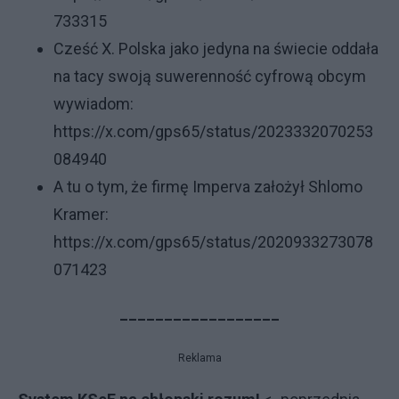
733315
Cześć X. Polska jako jedyna na świecie oddała
na tacy swoją suwerenność cyfrową obcym
wywiadom:
https://x.com/gps65/status/2023332070253
084940
A tu o tym, że firmę Imperva założył Shlomo
Kramer:
https://x.com/gps65/status/2020933273078
071423
__________________
Reklama