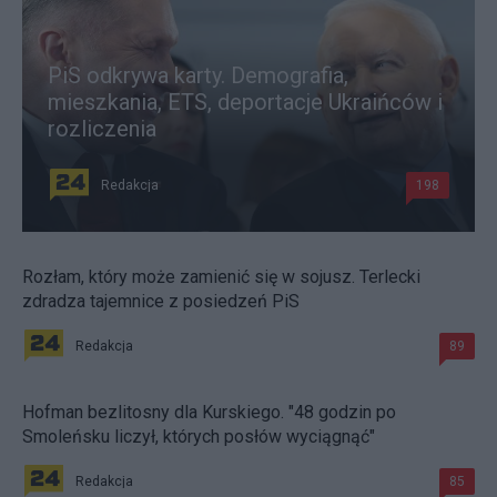
PiS odkrywa karty. Demografia,
mieszkania, ETS, deportacje Ukraińców i
rozliczenia
Redakcja
198
Rozłam, który może zamienić się w sojusz. Terlecki
zdradza tajemnice z posiedzeń PiS
Redakcja
89
Hofman bezlitosny dla Kurskiego. "48 godzin po
Smoleńsku liczył, których posłów wyciągnąć"
Redakcja
85