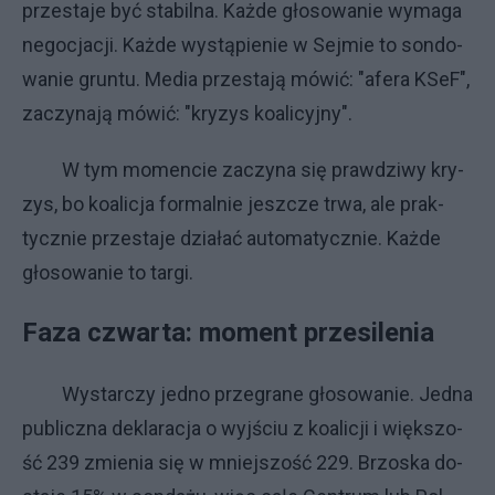
prze­sta­je być sta­bil­na. Każ­de gło­so­wa­nie wy­ma­ga
ne­go­cja­cji. Każ­de wy­stą­pie­nie w Sej­mie to son­do­
wa­nie grun­tu. Me­dia prze­sta­ją mó­wić: "afe­ra KSeF",
za­czy­na­ją mó­wić: "kry­zys ko­ali­cyj­ny".
W tym mo­men­cie za­czy­na się praw­dzi­wy kry­
zys, bo ko­ali­cja for­mal­nie jesz­cze trwa, ale prak­
tycz­nie prze­sta­je dzia­łać au­to­ma­tycz­nie. Każ­de
gło­so­wa­nie to tar­gi.
Fa­za czwar­ta: mo­ment prze­si­le­nia
Wy­star­czy jed­no prze­gra­ne gło­so­wa­nie. Jed­na
pu­blicz­na de­kla­ra­cja o wyj­ściu z ko­ali­cji i więk­szo­
ść 239 zmie­nia się w mniej­szo­ść 229. Brzo­ska do­