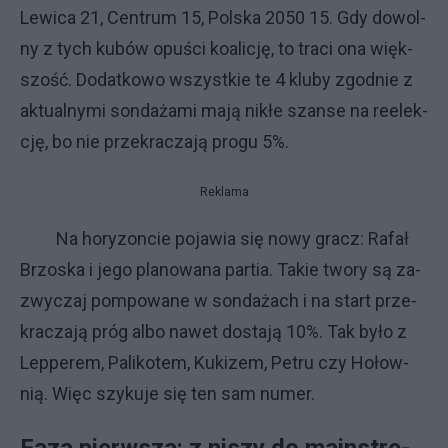
Le­wi­ca 21, Cen­trum 15, Pol­ska 2050 15. Gdy do­wol­
ny z ty­ch ku­bów opu­ści ko­ali­cję, to tra­ci ona więk­
szo­ść. Do­dat­ko­wo wszyst­kie te 4 klu­by zgod­nie z
ak­tu­al­ny­mi son­da­ża­mi ma­ją ni­kłe szan­se na re­elek­
cję, bo nie prze­kra­cza­ją pro­gu 5%.
Reklama
Na ho­ry­zon­cie po­ja­wia się no­wy gra­cz: Ra­fał
Brzo­ska i je­go pla­no­wa­na par­tia. Ta­kie two­ry są za­
zwy­czaj pom­po­wa­ne w son­da­ża­ch i na start prze­
kra­cza­ją próg al­bo na­wet do­sta­ją 10%. Tak by­ło z
Lep­pe­rem, Pa­li­ko­tem, Ku­ki­zem, Pe­tru czy Ho­łow­
nią. Więc szy­ku­je się ten sam nu­mer.