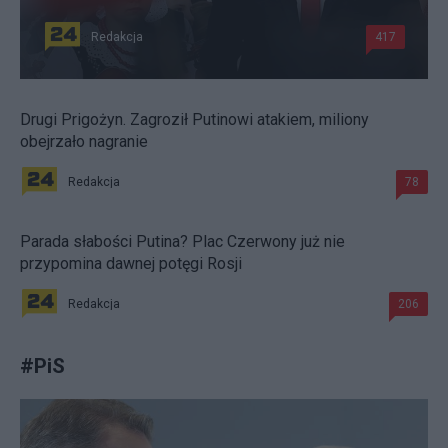
Redakcja
417
Drugi Prigożyn. Zagroził Putinowi atakiem, miliony
obejrzało nagranie
Redakcja
78
Parada słabości Putina? Plac Czerwony już nie
przypomina dawnej potęgi Rosji
Redakcja
206
#
PiS