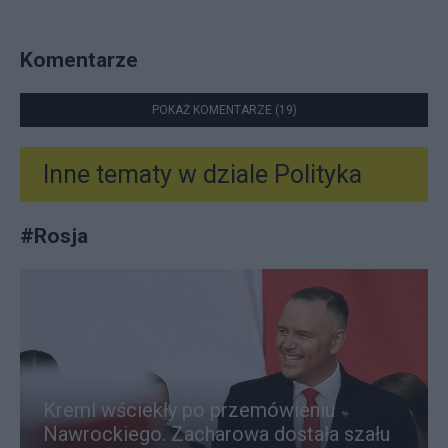
Komentarze
POKAŻ KOMENTARZE (19)
Inne tematy w dziale
Polityka
#
Rosja
Kreml wściekły po przemówieniu
Nawrockiego. Zacharowa dostała szału