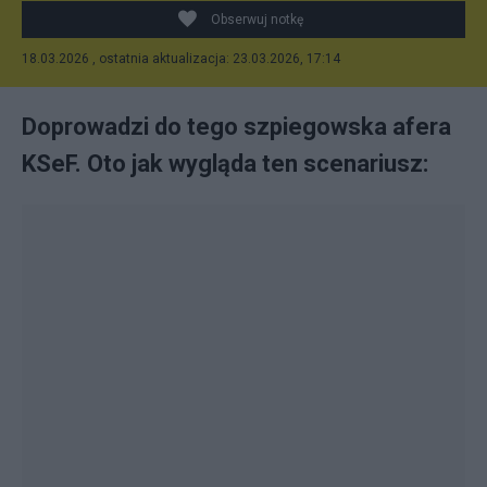
Obserwuj notkę
18.03.2026 , ostatnia aktualizacja: 23.03.2026, 17:14
Do­pro­wa­dzi do te­go szpie­gow­ska afe­ra
KSeF. Oto jak wy­glą­da ten sce­na­riu­sz: