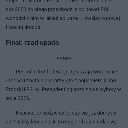
sta­je 15% w son­da­żu, więc ca­łe Cen­trum lub Pol­
ska 2050 do nie­go prze­cho­dzi al­bo na­wet PSL
wcho­dzi z nim w ja­kieś so­ju­sze — my­śląc o no­wej
trze­ciej dro­dze.
Fi­nał: rząd upa­da
Reklama
PiS i obie Kon­fe­de­ra­cje zgła­sza­ją wo­tum nie­
uf­no­ści i zo­sta­je ono przy­ję­te z po­par­ciem klu­bu
Brzo­ski i PSL-u. Pre­zy­dent ogła­sza no­we wy­bo­ry w
le­cie 2026.
Na­pi­sać co bę­dzie da­lej, czy się już do­my­śla­
cie? Jak­by ktoś chciał, to mo­gę od ra­zu po­dać wy­