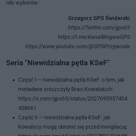
ni­ki wy­bo­rów.
Grzegorz GPS Świderski
https://Twitter.com/gps65
https://t.me/KanalBlogeraGPS
https://www.youtube.com/@GPSiPrzyjaciele
Seria "Niewidzialna pętla KSeF"
Część I — niewidzialna pętla KSeF: o tym, jak
metadane zniszczyły Braci Kowalskich:
https://x.com/gps65/status/2027695957404
438661
Część II — niewidzialna pętla KSeF: jak
Kowalscy mogą obronić się przed inwigilacją: