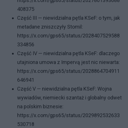
https://x.com/gps65/status/2027801393688
408375
Część III — niewidzialna pętla KSeF: o tym, jak
metadane zniszczyły Stomil:
https://x.com/gps65/status/2028407529588
334856
Część IV — niewidzialna pętla KSeF: dlaczego
utajniona umowa z Impervą jest nic niewarta:
https://x.com/gps65/status/2028864704911
646941
Część V — niewidzialna pętla KSeF: Wojna
wywiadów, niemiecki szantaż i globalny odwet
na polskim biznesie:
https://x.com/gps65/status/2029892532633
530718