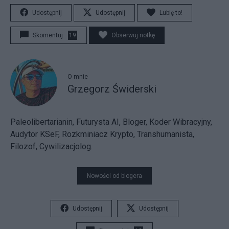
Udostępnij
Udostępnij
Lubię to!
Skomentuj
19
Obserwuj notkę
O mnie
Grzegorz Świderski
Paleolibertarianin, Futurysta AI, Bloger, Koder Wibracyjny,
Audytor KSeF, Rozkminiacz Krypto, Transhumanista,
Filozof, Cywilizacjolog.
Nowości od blogera
Udostępnij
Udostępnij