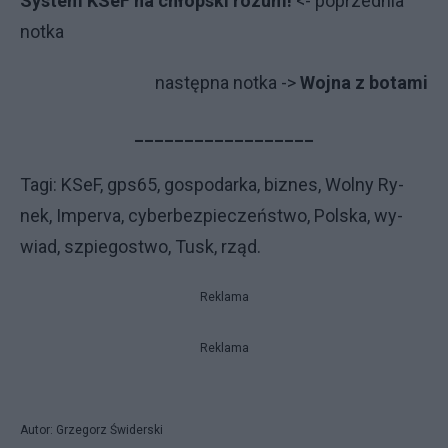
System KSeF na chłopski rozum!
<- poprzednia
notka
na­stęp­na not­ka ->
Wojna z botami
__________________
Ta­gi: KSeF, gps65, go­spo­dar­ka, biz­nes, Wol­ny Ry­
nek, Im­pe­rva, c­yber­bez­pie­czeń­stwo, Pol­ska, wy­
wiad, szpie­go­stwo, Tusk, rząd.
Reklama
Reklama
Autor: Grzegorz Świderski