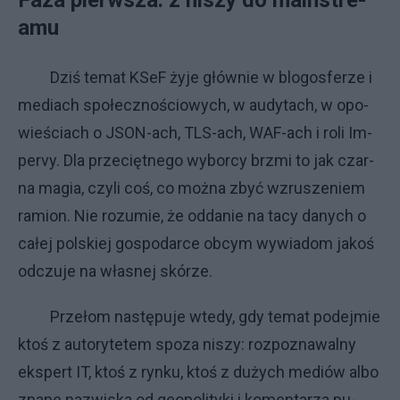
Fa­za pierw­sza: z ni­szy do ma­in­stre­
amu
Dziś te­mat KSeF ży­je głów­nie w blo­gos­fe­rze i
me­dia­ch spo­łecz­no­ścio­wy­ch, w au­dy­ta­ch, w opo­
wie­ścia­ch o JSON-ach, TLS-ach, WAF-ach i ro­li Im­
pe­rvy. Dla prze­cięt­ne­go wy­bor­cy brz­mi to jak czar­
na ma­gia, czy­li coś, co moż­na zbyć wzru­sze­niem
ra­mion. Nie ro­zu­mie, że od­da­nie na ta­cy da­ny­ch o
ca­łej pol­skiej go­spo­dar­ce ob­cym wy­wia­dom ja­koś
od­czu­je na wła­snej skó­rze.
Prze­łom na­stę­pu­je wte­dy, gdy te­mat po­dej­mie
ktoś z au­to­ry­te­tem spo­za ni­szy: roz­po­zna­wal­ny
eks­pert IT, ktoś z ryn­ku, ktoś z du­ży­ch me­diów al­bo
zna­ne na­zwi­ska od geo­po­li­ty­ki i ko­men­ta­rza pu­