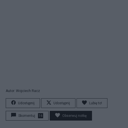
Autor: Wojciech Racz
Udostępnij
Udostępnij
Lubię to!
Skomentuj
16
Obserwuj notkę