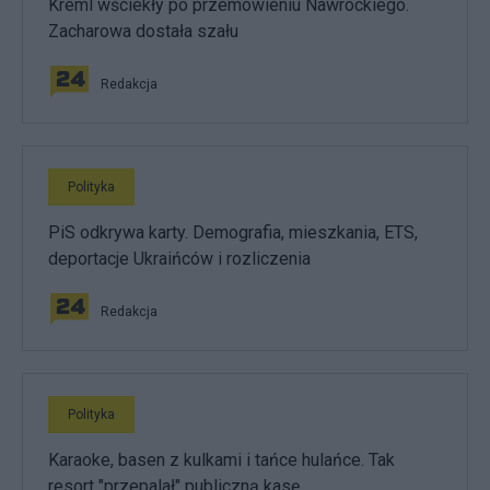
Kreml wściekły po przemówieniu Nawrockiego.
Zacharowa dostała szału
Redakcja
Polityka
PiS odkrywa karty. Demografia, mieszkania, ETS,
deportacje Ukraińców i rozliczenia
Redakcja
Polityka
Karaoke, basen z kulkami i tańce hulańce. Tak
resort "przepalał" publiczną kasę