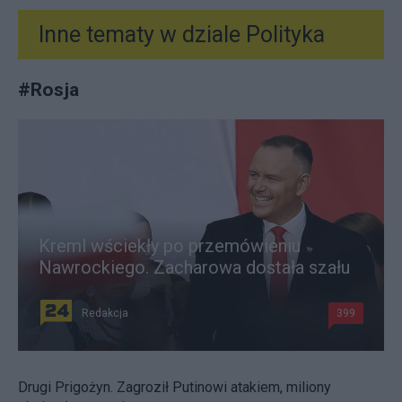
Inne tematy w dziale
Polityka
#
Rosja
Kreml wściekły po przemówieniu
Nawrockiego. Zacharowa dostała szału
Redakcja
399
Drugi Prigożyn. Zagroził Putinowi atakiem, miliony