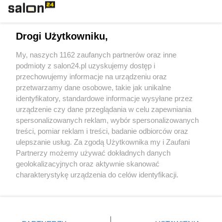
Technologie
Drogi Użytkowniku,
Sport
My, naszych 1162 zaufanych partnerów oraz inne
podmioty z salon24.pl uzyskujemy dostęp i
Społeczeństwo
przechowujemy informacje na urządzeniu oraz
przetwarzamy dane osobowe, takie jak unikalne
Kultura
identyfikatory, standardowe informacje wysyłane przez
urządzenie czy dane przeglądania w celu zapewniania
spersonalizowanych reklam, wybór spersonalizowanych
treści, pomiar reklam i treści, badanie odbiorców oraz
ulepszanie usług. Za zgodą Użytkownika my i Zaufani
X
Facebook
Instagram
Youtube
Partnerzy możemy używać dokładnych danych
geolokalizacyjnych oraz aktywnie skanować
charakterystykę urządzenia do celów identyfikacji.
Web Content Media sp. z o. o. © 2022
Ponieważ cenimy Twoją prywatność, prosimy o zgodę na
korzystanie z tych technologii poprzez kliknięcie
„Akceptuję”. Zgoda jest dobrowolna i zawsze możesz ją
Pomoc
O nas
Praca
Reklama
Kontakt
zmienić/wycofać klikając przycisk ustawień prywatności