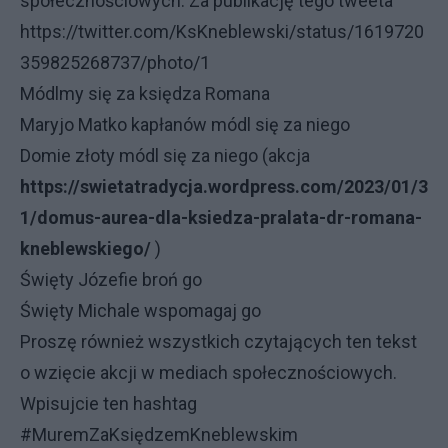
społecznościowych. Za publikację tego tweeta
https://twitter.com/KsKneblewski/status/1619720
359825268737/photo/1
Módlmy się za księdza Romana
Maryjo Matko kapłanów módl się za niego
Domie złoty módl się za niego (akcja
https://swietatradycja.wordpress.com/2023/01/3
1/domus-aurea-dla-ksiedza-pralata-dr-romana-
kneblewskiego/
)
Święty Józefie broń go
Święty Michale wspomagaj go
Proszę również wszystkich czytających ten tekst
o wzięcie akcji w mediach społecznościowych.
Wpisujcie ten hashtag
#MuremZaKsiędzemKneblewskim