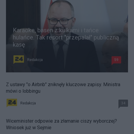
Karaoke, basen z kulkami i tańce
hulańce. Tak resort "przepalał" publiczną
kasę
Redakcja
59
Z ustawy "o Airbnb" zniknęły kluczowe zapisy. Ministra
mówi o lobbingu
Redakcja
34
Wiceminister odpowie za złamanie ciszy wyborczej?
Wniosek już w Sejmie