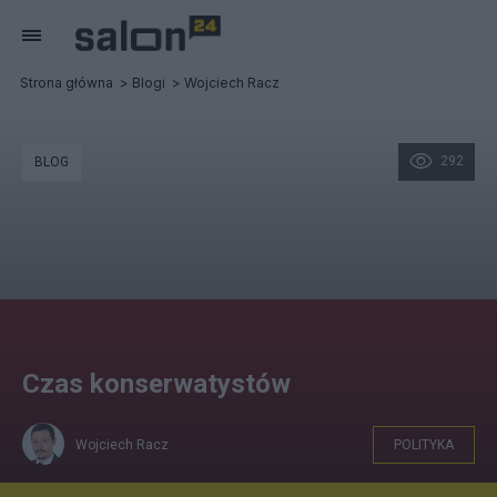
Strona główna
Blogi
Wojciech Racz
292
BLOG
Czas konserwatystów
Wojciech Racz
POLITYKA