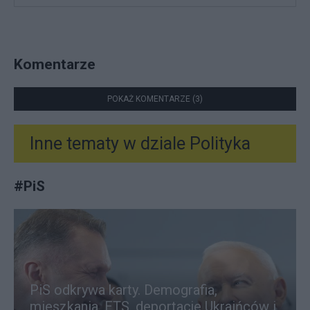
Komentarze
POKAŻ KOMENTARZE (3)
Inne tematy w dziale
Polityka
#
PiS
PiS odkrywa karty. Demografia,
mieszkania, ETS, deportacje Ukraińców i