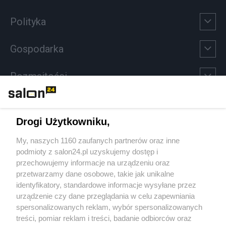
Polityka
Gospodarka
Rozmaitości
Technologie
Drogi Użytkowniku,
Sport
My, naszych 1160 zaufanych partnerów oraz inne
podmioty z salon24.pl uzyskujemy dostęp i
Społeczeństwo
przechowujemy informacje na urządzeniu oraz
przetwarzamy dane osobowe, takie jak unikalne
Kultura
identyfikatory, standardowe informacje wysyłane przez
urządzenie czy dane przeglądania w celu zapewniania
spersonalizowanych reklam, wybór spersonalizowanych
treści, pomiar reklam i treści, badanie odbiorców oraz