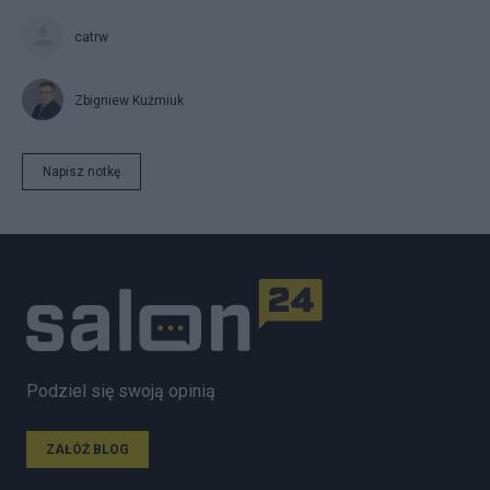
catrw
Zbigniew Kuźmiuk
Napisz notkę
Podziel się swoją opinią
ZAŁÓŻ BLOG