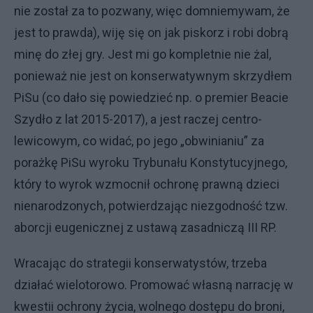
nie został za to pozwany, więc domniemywam, że
jest to prawda), wiję się on jak piskorz i robi dobrą
minę do złej gry. Jest mi go kompletnie nie żal,
ponieważ nie jest on konserwatywnym skrzydłem
PiSu (co dało się powiedzieć np. o premier Beacie
Szydło z lat 2015-2017), a jest raczej centro-
lewicowym, co widać, po jego „obwinianiu” za
porażkę PiSu wyroku Trybunału Konstytucyjnego,
który to wyrok wzmocnił ochronę prawną dzieci
nienarodzonych, potwierdzając niezgodność tzw.
aborcji eugenicznej z ustawą zasadniczą III RP.
Wracając do strategii konserwatystów, trzeba
działać wielotorowo. Promować własną narrację w
kwestii ochrony życia, wolnego dostępu do broni,