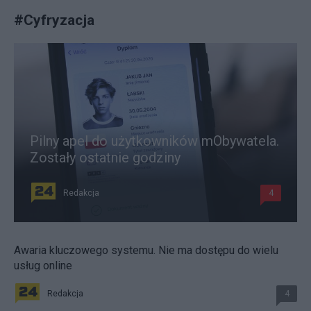
#
Cyfryzacja
Pilny apel do użytkowników mObywatela.
Zostały ostatnie godziny
Redakcja
4
Awaria kluczowego systemu. Nie ma dostępu do wielu
usług online
Redakcja
4