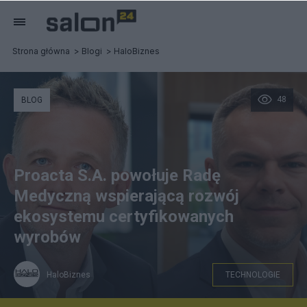
Strona główna
Blogi
HaloBiznes
48
BLOG
Proacta S.A. powołuje Radę
Medyczną wspierającą rozwój
ekosystemu certyfikowanych
wyrobów
HaloBiznes
TECHNOLOGIE