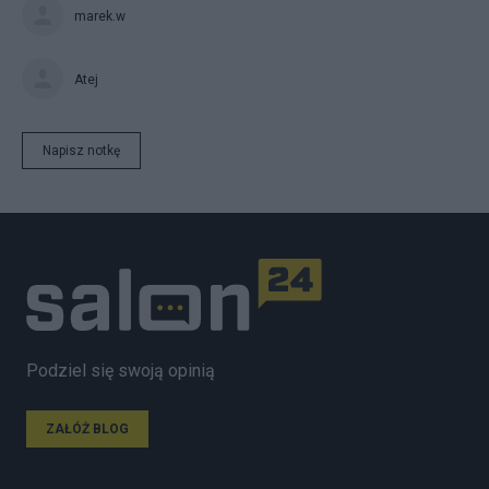
marek.w
Atej
Napisz notkę
Podziel się swoją opinią
ZAŁÓŻ BLOG