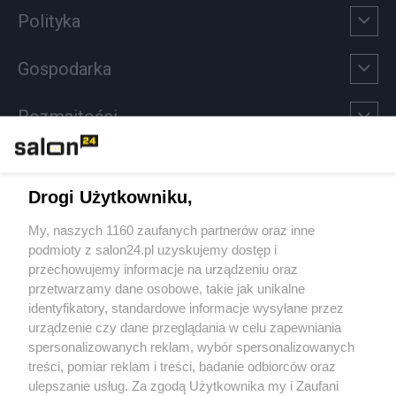
Polityka
Gospodarka
Rozmaitości
Technologie
Drogi Użytkowniku,
Sport
My, naszych 1160 zaufanych partnerów oraz inne
podmioty z salon24.pl uzyskujemy dostęp i
Społeczeństwo
przechowujemy informacje na urządzeniu oraz
przetwarzamy dane osobowe, takie jak unikalne
Kultura
identyfikatory, standardowe informacje wysyłane przez
urządzenie czy dane przeglądania w celu zapewniania
spersonalizowanych reklam, wybór spersonalizowanych
treści, pomiar reklam i treści, badanie odbiorców oraz
ulepszanie usług. Za zgodą Użytkownika my i Zaufani
X
Facebook
Instagram
Youtube