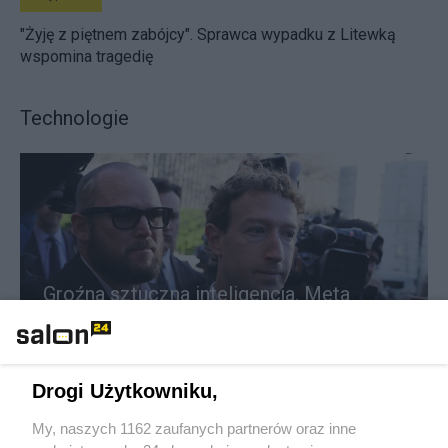
"Żyję z piętnem zabójcy". Sprawca wypadku z Litewką
wspomina tragedię
Technologie
Groźna sztuczna inteligencja. Meta
alarmuje o włamaniu do systemu
Redakcja
15
Drogi Użytkowniku,
My, naszych 1162 zaufanych partnerów oraz inne