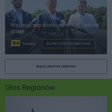
Wszyscy rano dostali alert RCB. Link nie
działa
Redakcja
BEZPIECZEŃSTWO NARODOWE
WIĘCEJ BEZPIECZEŃSTWA
Głos Regionów