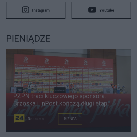
Instagram
Youtube
PIENIĄDZE
PZPN traci kluczowego sponsora.
Brzoska i InPost kończą długi etap
Redakcja
BIZNES