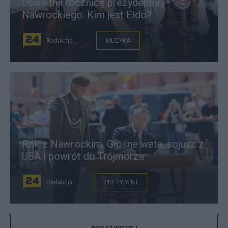
Uświetnił rocznicę prezydentury
Nawrockiego. Kim jest Eldo?
Redakcja
MUZYKA
Rok z Nawrockim. Głośne weta, sojusz z
USA i powrót do Trójmorza
Redakcja
PREZYDENT