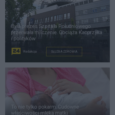
Była prezes Szpitala Południowego
przerwała milczenie. Obciąża Kacprzyka
i polityków
Redakcja
SŁUŻBA ZDROWIA
To nie tylko pokarm. Cudowne
właściwości mleka matki