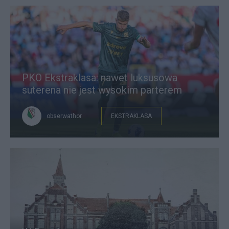
PKO Ekstraklasa: nawet luksusowa
suterena nie jest wysokim parterem
obserwathor
EKSTRAKLASA