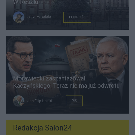
W Reszlu
Siukum Balala
PODRÓŻE
Morawiecki zaszantażował
Kaczyńskiego. Teraz nie ma już odwrotu
Jan Filip Libicki
PIS
Redakcja Salon24