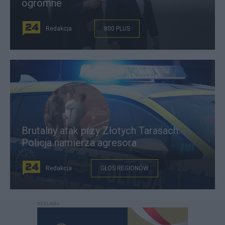
ogromne
Redakcja
800 PLUS
Brutalny atak przy Złotych Tarasach.
Policja namierza agresora
Redakcja
GŁOS REGIONÓW