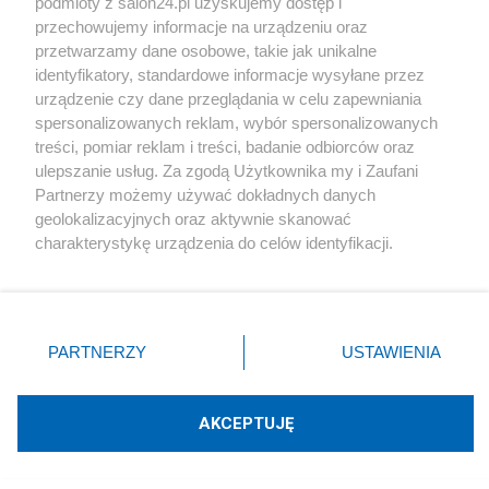
podmioty z salon24.pl uzyskujemy dostęp i
Cyfryzacja
przechowujemy informacje na urządzeniu oraz
przetwarzamy dane osobowe, takie jak unikalne
Pilny apel do użytkowników mObywatela. Zostały ostatnie
identyfikatory, standardowe informacje wysyłane przez
godziny
urządzenie czy dane przeglądania w celu zapewniania
spersonalizowanych reklam, wybór spersonalizowanych
Cyberbezpieczeństwo
treści, pomiar reklam i treści, badanie odbiorców oraz
ulepszanie usług. Za zgodą Użytkownika my i Zaufani
Najpierw Whatsapp Myrchy, teraz zhakowana Żabka.
Partnerzy możemy używać dokładnych danych
Potężne cyberataki
geolokalizacyjnych oraz aktywnie skanować
charakterystykę urządzenia do celów identyfikacji.
Sport
Ponieważ cenimy Twoją prywatność, prosimy o zgodę na
korzystanie z tych technologii poprzez kliknięcie
„Akceptuję”. Zgoda jest dobrowolna i zawsze możesz ją
zmienić/wycofać klikając przycisk ustawień prywatności
PARTNERZY
USTAWIENIA
znajdujący się w lewym dolnym rogu strony
. Niektóre
rodzaje przetwarzania danych nie wymagają zgody
użytkownika, ale masz prawo sprzeciwić się takiemu
AKCEPTUJĘ
przetwarzaniu. Preferencje będą miały zastosowania tylko
Leo Messi w żałobie. Przedwcześnie
na tej witrynie.
odszedł jego ojciec