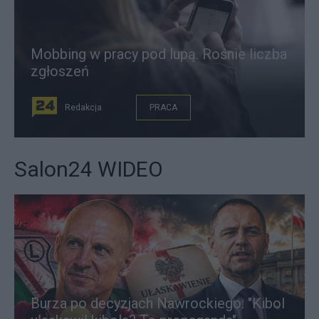
Mobbing w pracy pod lupą. Rośnie liczba
zgłoszeń
Redakcja
PRACA
Salon24 WIDEO
Burza po decyzjach Nawrockiego. "Kibol