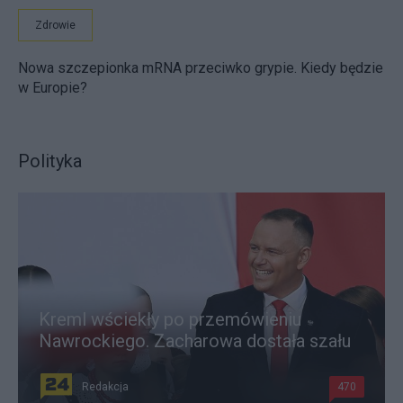
Zdrowie
Nowa szczepionka mRNA przeciwko grypie. Kiedy będzie
w Europie?
Polityka
Kreml wściekły po przemówieniu
Nawrockiego. Zacharowa dostała szału
Redakcja
470