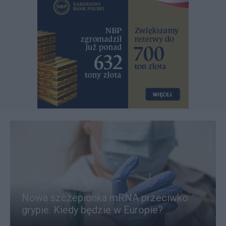
East News
Nowa szczepionka mRNA przeciwko
grypie. Kiedy będzie w Europie?