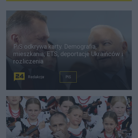
PiS odkrywa karty. Demografia,
mieszkania, ETS, deportacje Ukraińców i
rozliczenia
Redakcja
PIS
East News