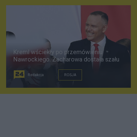
Kreml wściekły po przemówieniu
Nawrockiego. Zacharowa dostała szału
Redakcja
ROSJA