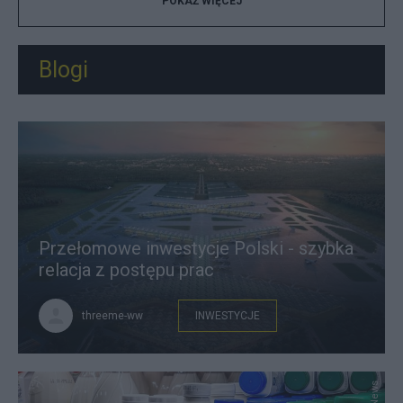
POKAŻ WIĘCEJ
Blogi
Przełomowe inwestycje Polski - szybka
relacja z postępu prac
threeme-ww
INWESTYCJE