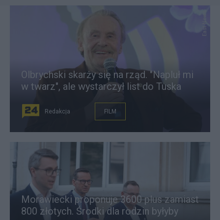
East News
Olbrychski skarży się na rząd. "Napluł mi
w twarz", ale wystarczył list do Tuska
Redakcja
FILM
Morawiecki proponuje 3600 plus zamiast
800 złotych. Środki dla rodzin byłyby