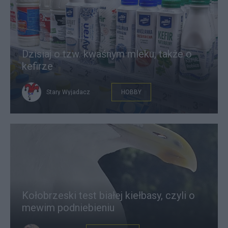
East News
Dzisiaj o tzw. kwaśnym mleku, także o
kefirze
Stary Wyjadacz
HOBBY
Kołobrzeski test białej kiełbasy, czyli o
mewim podniebieniu