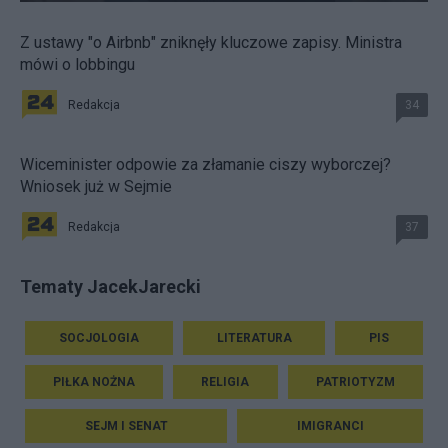
Z ustawy "o Airbnb" zniknęły kluczowe zapisy. Ministra
mówi o lobbingu
Redakcja
34
Wiceminister odpowie za złamanie ciszy wyborczej?
Wniosek już w Sejmie
Redakcja
37
Tematy JacekJarecki
SOCJOLOGIA
LITERATURA
PIS
PIŁKA NOŻNA
RELIGIA
PATRIOTYZM
SEJM I SENAT
IMIGRANCI