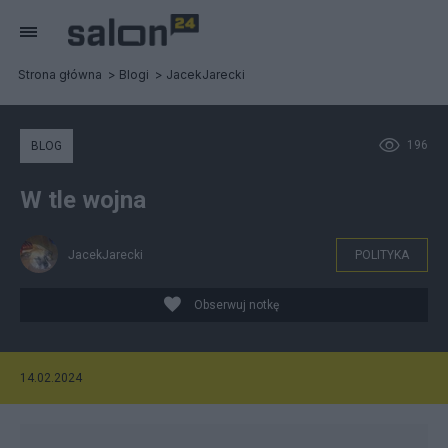
Strona główna
Blogi
JacekJarecki
196
BLOG
W tle wojna
JacekJarecki
POLITYKA
Obserwuj notkę
14.02.2024