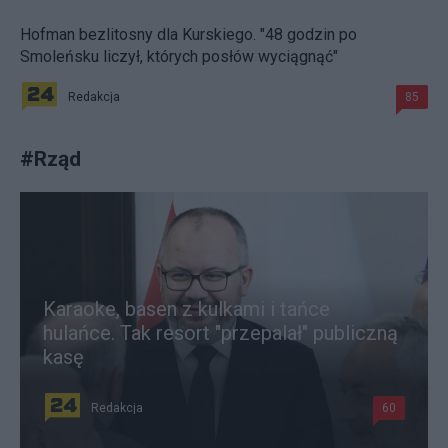
Hofman bezlitosny dla Kurskiego. "48 godzin po
Smoleńsku liczył, których posłów wyciągnąć"
Redakcja
85
#
Rząd
Karaoke, basen z kulkami i tańce
hulańce. Tak resort "przepalał" publiczną
kasę
Redakcja
60