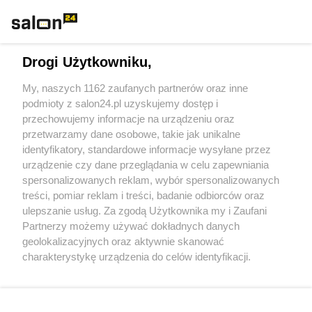
Technologie
Drogi Użytkowniku,
Sport
My, naszych 1162 zaufanych partnerów oraz inne
podmioty z salon24.pl uzyskujemy dostęp i
Społeczeństwo
przechowujemy informacje na urządzeniu oraz
przetwarzamy dane osobowe, takie jak unikalne
Kultura
identyfikatory, standardowe informacje wysyłane przez
urządzenie czy dane przeglądania w celu zapewniania
spersonalizowanych reklam, wybór spersonalizowanych
treści, pomiar reklam i treści, badanie odbiorców oraz
ulepszanie usług. Za zgodą Użytkownika my i Zaufani
X
Facebook
Instagram
Youtube
Partnerzy możemy używać dokładnych danych
geolokalizacyjnych oraz aktywnie skanować
charakterystykę urządzenia do celów identyfikacji.
Web Content Media sp. z o. o. © 2022
Ponieważ cenimy Twoją prywatność, prosimy o zgodę na
korzystanie z tych technologii poprzez kliknięcie
„Akceptuję”. Zgoda jest dobrowolna i zawsze możesz ją
Pomoc
O nas
Praca
Reklama
Kontakt