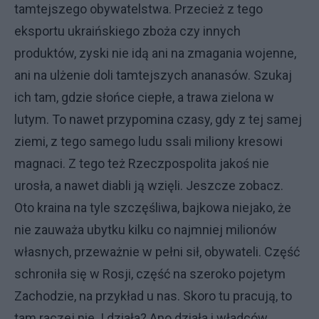
tamtejszego obywatelstwa. Przecież z tego
eksportu ukraińskiego zboża czy innych
produktów, zyski nie idą ani na zmagania wojenne,
ani na ulżenie doli tamtejszych ananasów. Szukaj
ich tam, gdzie słońce ciepłe, a trawa zielona w
lutym. To nawet przypomina czasy, gdy z tej samej
ziemi, z tego samego ludu ssali miliony kresowi
magnaci. Z tego też Rzeczpospolita jakoś nie
urosła, a nawet diabli ją wzięli. Jeszcze zobacz.
Oto kraina na tyle szczęśliwa, bajkowa niejako, że
nie zauważa ubytku kilku co najmniej milionów
własnych, przeważnie w pełni sił, obywateli. Część
schroniła się w Rosji, część na szeroko pojetym
Zachodzie, na przykład u nas. Skoro tu pracują, to
tam raczej nie. I działa? Ano działa i władców