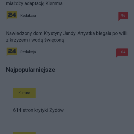
miażdży adaptację Klemma
Redakcja
96
Nawiedzony dom Krystyny Jandy. Artystka biegała po willi
z krzyżem i wodą święconą
Redakcja
104
Najpopularniejsze
Kultura
614 stron krytyki Żydów