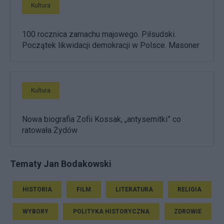
Kultura
100 rocznica zamachu majowego. Piłsudski.
Początek likwidacji demokracji w Polsce. Masoner
Kultura
Nowa biografia Zofii Kossak, „antysemitki” co
ratowała Żydów
Tematy Jan Bodakowski
HISTORIA
FILM
LITERATURA
RELIGIA
WYBORY
POLITYKA HISTORYCZNA
ZDROWIE