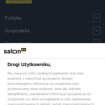
Polityka
Gospodarka
Rozmaitości
Technologie
Drogi Użytkowniku,
Sport
My, naszych 1162 zaufanych partnerów oraz inne
podmioty z salon24.pl uzyskujemy dostęp i
Społeczeństwo
przechowujemy informacje na urządzeniu oraz
przetwarzamy dane osobowe, takie jak unikalne
Kultura
identyfikatory, standardowe informacje wysyłane przez
urządzenie czy dane przeglądania w celu zapewniania
spersonalizowanych reklam, wybór spersonalizowanych