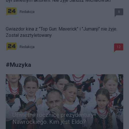
Był świetnym aktorem. Nie żyje Janusz Michałowski
Redakcja
8
Gwiazdor kina z "Top Gun: Maverick" i "Jumanji" nie żyje.
Został zasztyletowany
Redakcja
12
#
Muzyka
Uświetnił rocznicę prezydentury
Nawrockiego. Kim jest Eldo?