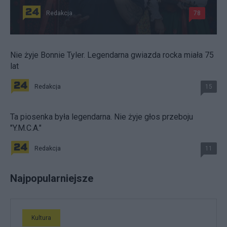
Redakcja
78
Nie żyje Bonnie Tyler. Legendarna gwiazda rocka miała 75
lat
Redakcja
15
Ta piosenka była legendarna. Nie żyje głos przeboju
"Y.M.C.A."
Redakcja
11
Najpopularniejsze
Kultura