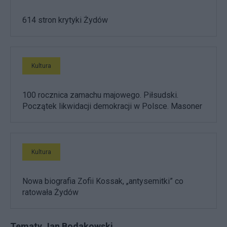
614 stron krytyki Żydów
Kultura
100 rocznica zamachu majowego. Piłsudski.
Początek likwidacji demokracji w Polsce. Masoner
Kultura
Nowa biografia Zofii Kossak, „antysemitki” co
ratowała Żydów
Tematy Jan Bodakowski