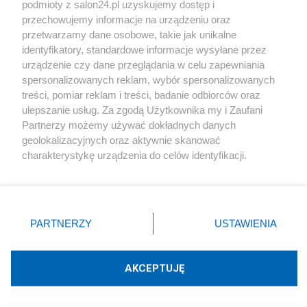
podmioty z salon24.pl uzyskujemy dostęp i
Społeczeństwo
przechowujemy informacje na urządzeniu oraz
przetwarzamy dane osobowe, takie jak unikalne
Kultura
identyfikatory, standardowe informacje wysyłane przez
urządzenie czy dane przeglądania w celu zapewniania
spersonalizowanych reklam, wybór spersonalizowanych
treści, pomiar reklam i treści, badanie odbiorców oraz
ulepszanie usług. Za zgodą Użytkownika my i Zaufani
X
Facebook
Instagram
Youtube
Partnerzy możemy używać dokładnych danych
geolokalizacyjnych oraz aktywnie skanować
charakterystykę urządzenia do celów identyfikacji.
Web Content Media sp. z o. o. © 2022
Ponieważ cenimy Twoją prywatność, prosimy o zgodę na
korzystanie z tych technologii poprzez kliknięcie
„Akceptuję”. Zgoda jest dobrowolna i zawsze możesz ją
Pomoc
O nas
Praca
Reklama
Kontakt
zmienić/wycofać klikając przycisk ustawień prywatności
PARTNERZY
USTAWIENIA
znajdujący się w lewym dolnym rogu strony
. Niektóre
rodzaje przetwarzania danych nie wymagają zgody
użytkownika, ale masz prawo sprzeciwić się takiemu
AKCEPTUJĘ
przetwarzaniu. Preferencje będą miały zastosowania tylko
Technologię dostarcza:
W3media.pl
na tej witrynie.