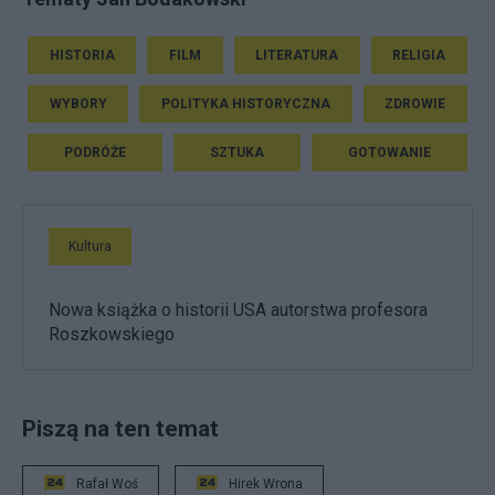
HISTORIA
FILM
LITERATURA
RELIGIA
WYBORY
POLITYKA HISTORYCZNA
ZDROWIE
PODRÓŻE
SZTUKA
GOTOWANIE
Kultura
Nowa książka o historii USA autorstwa profesora
Roszkowskiego
Piszą na ten temat
Rafał Woś
Hirek Wrona