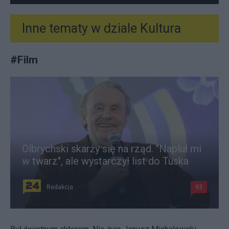
Inne tematy w dziale
Kultura
#
Film
Olbrychski skarży się na rząd. "Napluł mi
w twarz", ale wystarczył list do Tuska
Redakcja
93