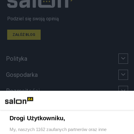
Podziel się swoją opinią
ZAŁÓŻ BLOG
Polityka
Gospodarka
Rozmaitości
Technologie
Drogi Użytkowniku,
Sport
My, naszych 1162 zaufanych partnerów oraz inne