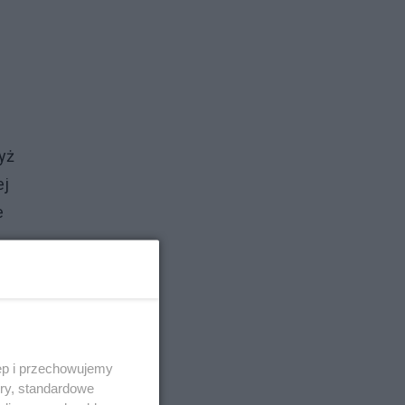
yż
ej
e
e
ęp i przechowujemy
ń
ory, standardowe