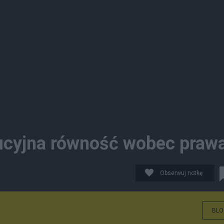
tucyjna równość wobec praw
Obserwuj notkę
BLO