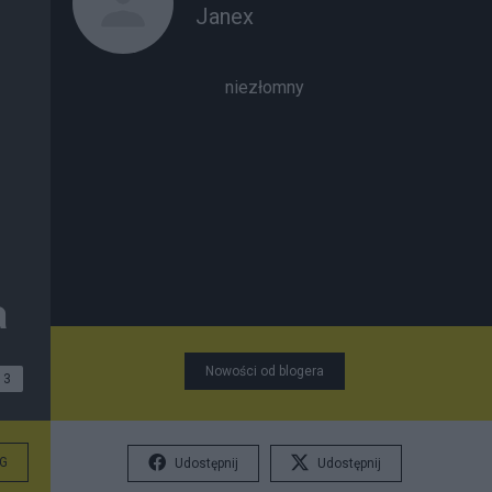
Janex
niezłomny
a
Nowości od blogera
3
G
Udostępnij
Udostępnij