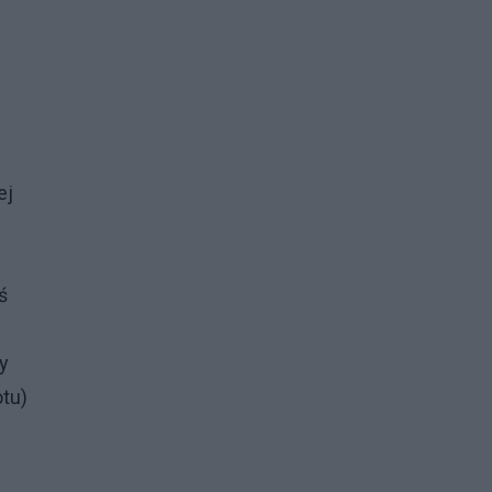
ej
ś
y
tu)