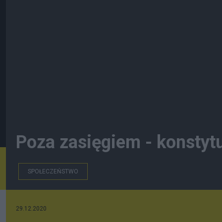
Poza zasięgiem - konsty
SPOŁECZEŃSTWO
29.12.2020