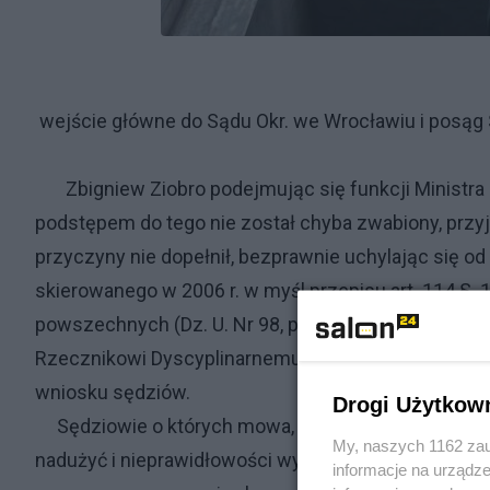
wejście główne do Sądu Okr. we Wrocławiu i posąg S
Zbigniew Ziobro podejmując się funkcji Ministra S
podstępem do tego nie został chyba zwabiony, przyj
przyczyny nie dopełnił, bezprawnie uchylając się 
skierowanego w 2006 r. w myśl przepisu art. 114 § 
powszechnych (Dz. U. Nr 98, poz. 1070 ze zm.), wn
Rzecznikowi Dyscyplinarnemu o wszczęcie postęp
wniosku sędziów.
Drogi Użytkow
Sędziowie o których mowa, działając bezprawnie 
My, naszych 1162 zau
nadużyć i nieprawidłowości wymiaru sprawiedliwośc
informacje na urządze