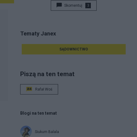
Skomentuj
3
Tematy Janex
SĄDOWNICTWO
Piszą na ten temat
Rafał Woś
Blogi na ten temat
Siukum Balala