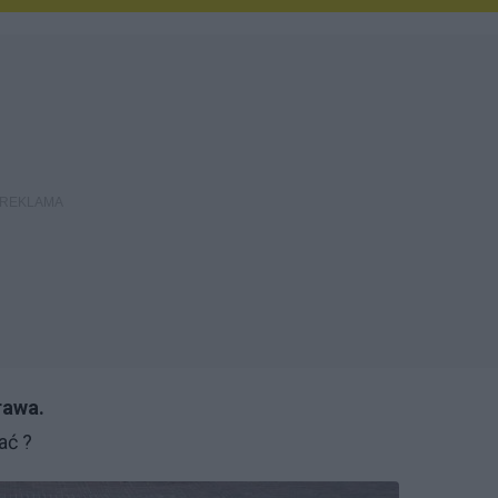
rawa.
ać ?