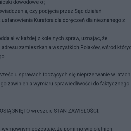
nioski dowodowe o ;
iadczenia, czy podjęcia przez Sąd działań
 ustanowienia Kuratora dla doręczeń dla nieznanego z
,
ddalał w każdej z kolejnych spraw, uznając, że
 adresu zamieszkania wszystkich Polaków, wśród który
go.
sześciu sprawach toczących się nieprzerwanie w latach
nego zawinienia wymiaru sprawiedliwości do faktycznego
SIĄGNIĘTO wreszcie STAN ZAWISŁOŚCI.
e wymownym pozostaje, że pomimo wieloletnich