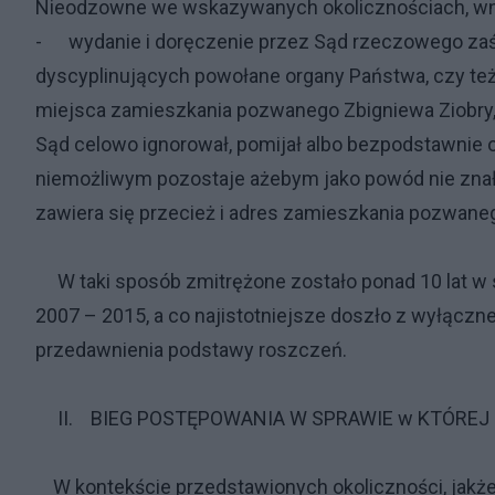
Nieodzowne we wskazywanych okolicznościach, w
- wydanie i doręczenie przez Sąd rzeczowego zaśw
dyscyplinujących powołane organy Państwa, czy też
miejsca zamieszkania pozwanego Zbigniewa Ziobry
Sąd celowo ignorował, pomijał albo bezpodstawnie o
niemożliwym pozostaje ażebym jako powód nie znał
zawiera się przecież i adres zamieszkania pozwane
W taki sposób zmitrężone zostało ponad 10 lat w 
2007 – 2015, a co najistotniejsze doszło z wyłącz
przedawnienia podstawy roszczeń.
II. BIEG POSTĘPOWANIA W SPRAWIE w KTÓREJ O
W kontekście przedstawionych okoliczności, jakż