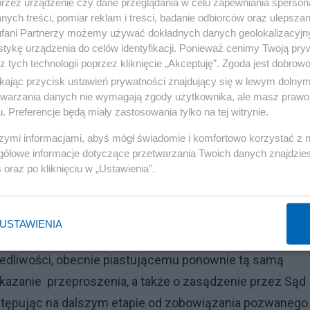
ytucji RP (art. 45 ust. 1) odmawiając rozpoznania spra
przez urządzenie czy dane przeglądania w celu zapewniania sperson
ych treści, pomiar reklam i treści, badanie odbiorców oraz ulepszan
 mojej strony,
dopuszczając się tym samym daleko idą
fani Partnerzy możemy używać dokładnych danych geolokalizacyjn
m naruszony przepis Konstytucji nieodwołalnie stanowi
tykę urządzenia do celów identyfikacji. Ponieważ cenimy Twoją pry
z tych technologii poprzez kliknięcie „Akceptuję”. Zgoda jest dobro
rzenia sprawy bez nieuzasadnionej zwłoki przez właści
ikając przycisk ustawień prywatności znajdujący się w lewym dolny
etwarzania danych nie wymagają zgody użytkownika, ale masz prawo 
ywanego stanowiska – decyzji sądowej – przed ETPC w
. Preferencje będą miały zastosowania tylko na tej witrynie.
Polsce ( nr 14883/04), która nota bene odbiła się
szymi informacjami, abyś mógł świadomie i komfortowo korzystać z
gółowe informacje dotyczące przetwarzania Twoich danych znajdzi
s
oraz po kliknięciu w „Ustawienia”.
USTAWIENIA
m z pozwem przeciwko nieznanemu z miejsca
iedliwości, obecnie piastującemu ponownie tą samą
nakazanie przeproszenia, a także o zasądzenie przez Sąd
stępując na dalszym etapie od zobowiązania pozwanego