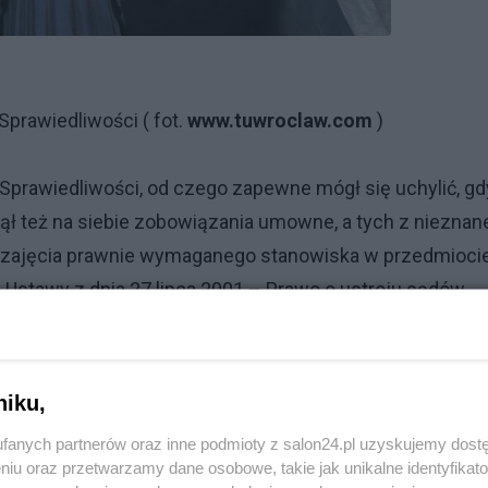
prawiedliwości ( fot.
www.tuwroclaw.com
)
prawiedliwości, od czego zapewne mógł się uchylić, gd
ął też na siebie zobowiązania umowne, a tych z nieznan
od zajęcia prawnie wymaganego stanowiska w przedmioci
1 Ustawy z dnia 27 lipca 2001 – Prawo o ustroju sądów
iosku o wydanie polecenia (żądania) właściwemu
owania dyscyplinarnego w stosunku do wymienionych w
niku,
w celu nie dopuszczenia do wyjawienia wcześniejszych
fanych partnerów oraz inne podmioty z salon24.pl uzyskujemy dost
i (sądów wrocławskich) dopuścili się rażących narusze
niu oraz przetwarzamy dane osobowe, takie jak unikalne identyfikat