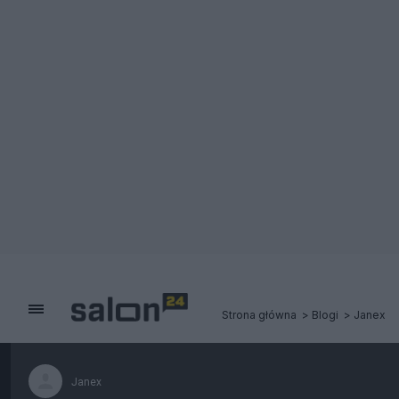
Strona główna
Blogi
Janex
Janex