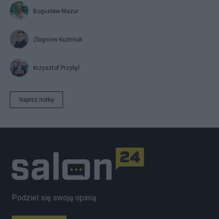
Bogusław Mazur
Zbigniew Kuźmiuk
Krzysztof Przybyl
Napisz notkę
Podziel się swoją opinią