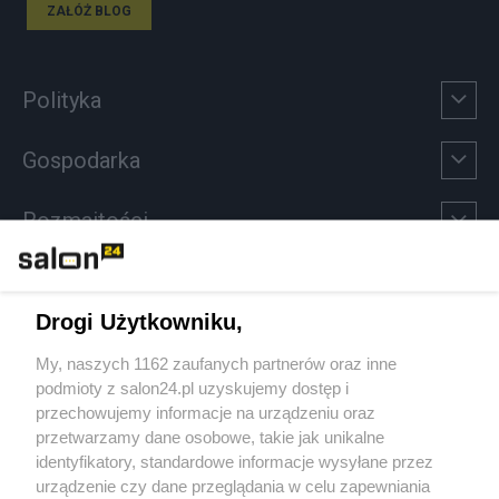
ZAŁÓŻ BLOG
Polityka
Gospodarka
Rozmaitości
Technologie
Drogi Użytkowniku,
Sport
My, naszych 1162 zaufanych partnerów oraz inne
podmioty z salon24.pl uzyskujemy dostęp i
Społeczeństwo
przechowujemy informacje na urządzeniu oraz
przetwarzamy dane osobowe, takie jak unikalne
Kultura
identyfikatory, standardowe informacje wysyłane przez
urządzenie czy dane przeglądania w celu zapewniania