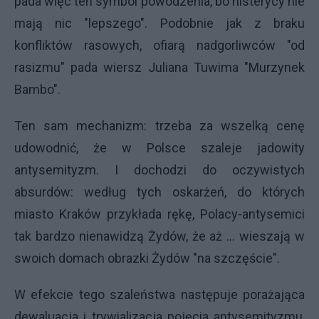
pada więc ten symbol powodzenia, bo histerycy nie
mają nic "lepszego". Podobnie jak z braku
konfliktów rasowych, ofiarą nadgorliwców "od
rasizmu" pada wiersz Juliana Tuwima "Murzynek
Bambo".
Ten sam mechanizm: trzeba za wszelką cenę
udowodnić, że w Polsce szaleje jadowity
antysemityzm. I dochodzi do oczywistych
absurdów: według tych oskarżeń, do których
miasto Kraków przykłada rękę, Polacy-antysemici
tak bardzo nienawidzą Żydów, że aż ... wieszają w
swoich domach obrazki Żydów "na szczęście".
W efekcie tego szaleństwa następuje porażająca
dewaluacja i trywializacja pojęcia antysemityzmu,