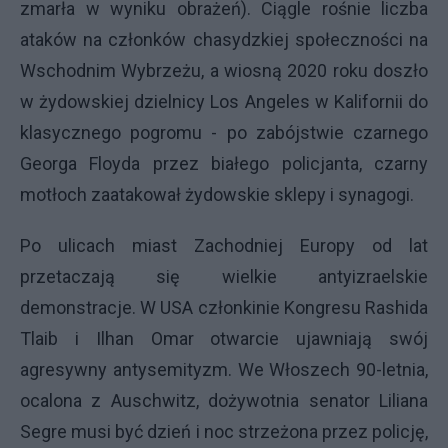
zmarła w wyniku obrażeń). Ciągle rośnie liczba
ataków na członków chasydzkiej społeczności na
Wschodnim Wybrzeżu, a wiosną 2020 roku doszło
w żydowskiej dzielnicy Los Angeles w Kalifornii do
klasycznego pogromu - po zabójstwie czarnego
Georga Floyda przez białego policjanta, czarny
motłoch zaatakował żydowskie sklepy i synagogi.
Po ulicach miast Zachodniej Europy od lat
przetaczają się wielkie antyizraelskie
demonstracje. W USA członkinie Kongresu Rashida
Tlaib i Ilhan Omar otwarcie ujawniają swój
agresywny antysemityzm. We Włoszech 90-letnia,
ocalona z Auschwitz, dożywotnia senator Liliana
Segre musi być dzień i noc strzeżona przez policję,