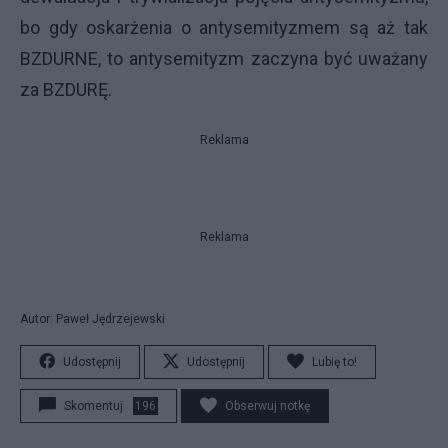
bo gdy oskarżenia o antysemityzmem są aż tak
BZDURNE, to antysemityzm zaczyna być uważany
za BZDURĘ.
Reklama
Reklama
Autor: Paweł Jędrzejewski
Udostępnij
Udostępnij
Lubię to!
Skomentuj
196
Obserwuj notkę