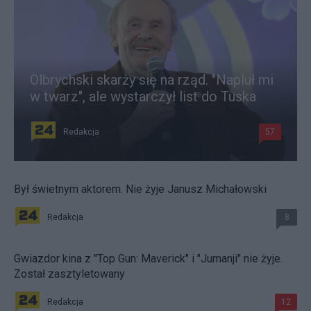
Olbrychski skarży się na rząd. "Napluł mi
w twarz", ale wystarczył list do Tuska
Redakcja
57
Był świetnym aktorem. Nie żyje Janusz Michałowski
Redakcja
8
Gwiazdor kina z "Top Gun: Maverick" i "Jumanji" nie żyje.
Został zasztyletowany
Redakcja
12