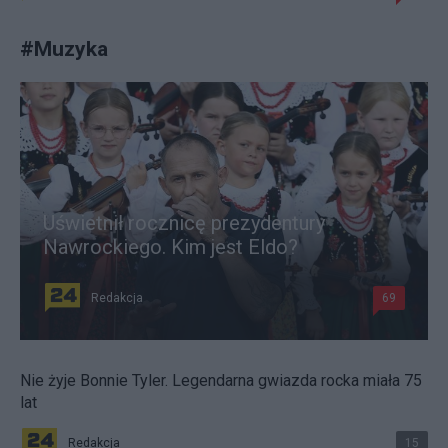
#
Muzyka
Uświetnił rocznicę prezydentury
Nawrockiego. Kim jest Eldo?
Redakcja
69
Nie żyje Bonnie Tyler. Legendarna gwiazda rocka miała 75
lat
Redakcja
15