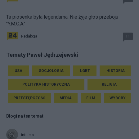
Ta piosenka była legendarna. Nie żyje głos przeboju
"Y.M.C.A."
Redakcja
11
Tematy Paweł Jędrzejewski
USA
SOCJOLOGIA
LGBT
HISTORIA
POLITYKA HISTORYCZNA
RELIGIA
PRZESTĘPCZOŚĆ
MEDIA
FILM
WYBORY
Blogi na ten temat
intuicja