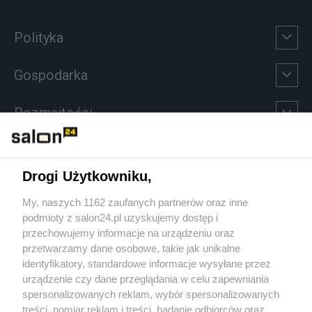
Polityka
Gospodarka
Rozmaitości
Technologie
Drogi Użytkowniku,
Sport
My, naszych 1162 zaufanych partnerów oraz inne
podmioty z salon24.pl uzyskujemy dostęp i
Społeczeństwo
przechowujemy informacje na urządzeniu oraz
przetwarzamy dane osobowe, takie jak unikalne
Kultura
identyfikatory, standardowe informacje wysyłane przez
urządzenie czy dane przeglądania w celu zapewniania
spersonalizowanych reklam, wybór spersonalizowanych
treści, pomiar reklam i treści, badanie odbiorców oraz