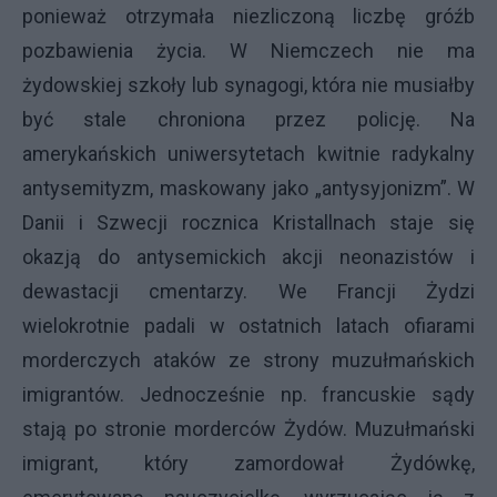
ponieważ otrzymała niezliczoną liczbę gróźb
pozbawienia życia. W Niemczech nie ma
żydowskiej szkoły lub synagogi, która nie musiałby
być stale chroniona przez policję. Na
amerykańskich uniwersytetach kwitnie radykalny
antysemityzm, maskowany jako „antysyjonizm”. W
Danii i Szwecji rocznica Kristallnach staje się
okazją do antysemickich akcji neonazistów i
dewastacji cmentarzy. We Francji Żydzi
wielokrotnie padali w ostatnich latach ofiarami
morderczych ataków ze strony muzułmańskich
imigrantów. Jednocześnie np. francuskie sądy
stają po stronie morderców Żydów. Muzułmański
imigrant, który zamordował Żydówkę,