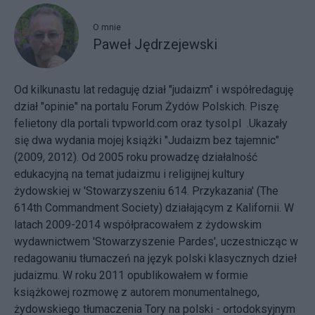
O mnie
Paweł Jędrzejewski
Od kilkunastu lat redaguję dział "judaizm" i współredaguję
dział "opinie" na portalu Forum Żydów Polskich. Piszę
felietony dla portali tvpworld.com oraz tysol.pl .Ukazały
się dwa wydania mojej książki "Judaizm bez tajemnic"
(2009, 2012). Od 2005 roku prowadzę działalność
edukacyjną na temat judaizmu i religijnej kultury
żydowskiej w 'Stowarzyszeniu 614. Przykazania' (The
614th Commandment Society) działającym z Kalifornii. W
latach 2009-2014 współpracowałem z żydowskim
wydawnictwem 'Stowarzyszenie Pardes', uczestnicząc w
redagowaniu tłumaczeń na język polski klasycznych dzieł
judaizmu. W roku 2011 opublikowałem w formie
książkowej rozmowę z autorem monumentalnego,
żydowskiego tłumaczenia Tory na polski - ortodoksyjnym