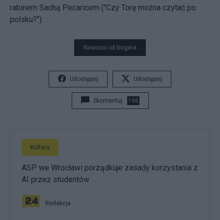
rabinem Sachą Pecaricem ("Czy Torę można czytać po
polsku?").
Nowości od blogera
Udostępnij
Udostępnij
Skomentuj
196
Kultura
ASP we Wrocławi porządkuje zasady korzystania z
AI przez studentów
Redakcja