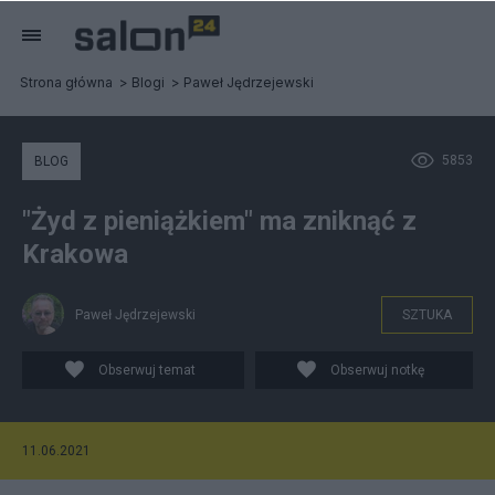
Strona główna
Blogi
Paweł Jędrzejewski
5853
BLOG
"Żyd z pieniążkiem" ma zniknąć z
Krakowa
Paweł Jędrzejewski
SZTUKA
Obserwuj temat
Obserwuj notkę
11.06.2021