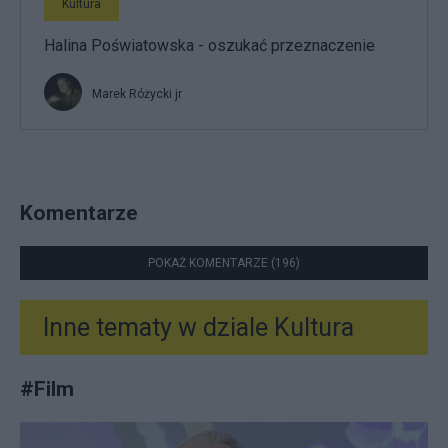
Kultura
Halina Poświatowska - oszukać przeznaczenie
Marek Różycki jr
Komentarze
POKAŻ KOMENTARZE (196)
Inne tematy w dziale
Kultura
#
Film