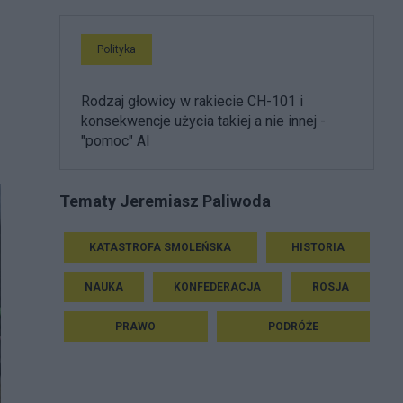
Polityka
Rodzaj głowicy w rakiecie CH-101 i
konsekwencje użycia takiej a nie innej -
"pomoc" AI
Tematy Jeremiasz Paliwoda
KATASTROFA SMOLEŃSKA
HISTORIA
NAUKA
KONFEDERACJA
ROSJA
PRAWO
PODRÓŻE