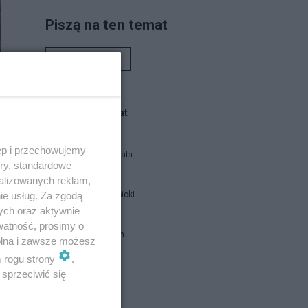
Piszą na ten temat
Rafał Woś
Blogi na ten temat
ęp i przechowujemy
Siukum Balala
ory, standardowe
alizowanych reklam,
ie usług. Za zgodą
Jan Filip Libicki
ych oraz aktywnie
watność, prosimy o
brat Damian
wolna i zawsze możesz
m rogu strony
.
sprzeciwić się
Napisz notkę