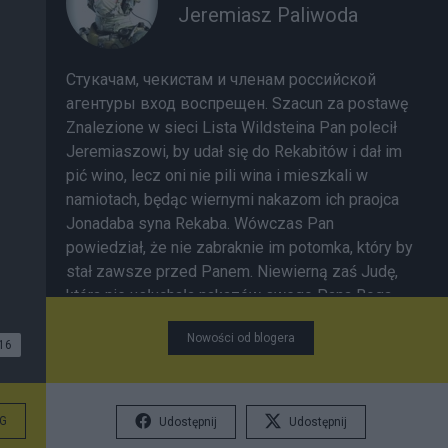
Jeremiasz Paliwoda
Стукачам, чекистам и членам российской
агентуры вход воспрещен. Szacun za postawę
Znalezione w sieci
Lista Wildsteina
Pan polecił
Jeremiaszowi, by udał się do Rekabitów i dał im
pić wino, lecz oni nie pili wina i mieszkali w
namiotach, będąc wiernymi nakazom ich praojca
Jonadaba syna Rekaba. Wówczas Pan
powiedział, że nie zabraknie im potomka, który by
stał zawsze przed Panem. Niewierną zaś Judę,
która nie usłuchała nakazów swego Pana Boga,
Pan ukarze...
Nowości od blogera
16
G
Udostępnij
Udostępnij