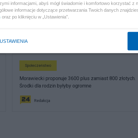
Społeczeństwo
szymi informacjami, abyś mógł świadomie i komfortowo korzystać z
gółowe informacje dotyczące przetwarzania Twoich danych znajdzi
Brutalny atak przy Złotych Tarasach. Policja namierza
s
oraz po kliknięciu w „Ustawienia”.
agresora
Redakcja
USTAWIENIA
Społeczeństwo
Morawiecki proponuje 3600 plus zamiast 800 złotych.
Środki dla rodzin byłyby ogromne
Redakcja