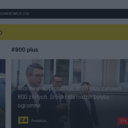
KOMENTARZE (16)
o
#
800 plus
Morawiecki proponuje 3600 plus zamiast
800 złotych. Środki dla rodzin byłyby
ogromne
Redakcja
219