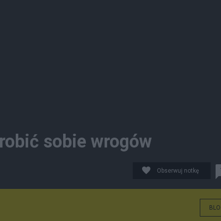
arobić sobie wrogów
Obserwuj notkę
BLO