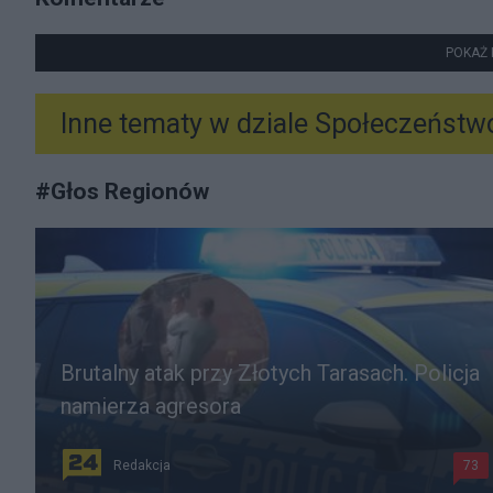
POKAŻ 
Inne tematy w dziale
Społeczeństw
#
Głos Regionów
Brutalny atak przy Złotych Tarasach. Policja
namierza agresora
Redakcja
73