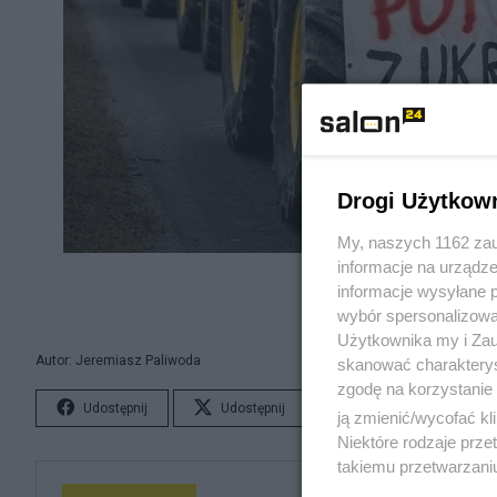
Drogi Użytkow
My, naszych 1162 zau
informacje na urządze
informacje wysyłane 
wybór spersonalizowan
Użytkownika my i Zau
Autor: Jeremiasz Paliwoda
skanować charakterys
zgodę na korzystanie 
Udostępnij
Udostępnij
Lubię to!
S
ją zmienić/wycofać kl
Niektóre rodzaje prz
takiemu przetwarzaniu