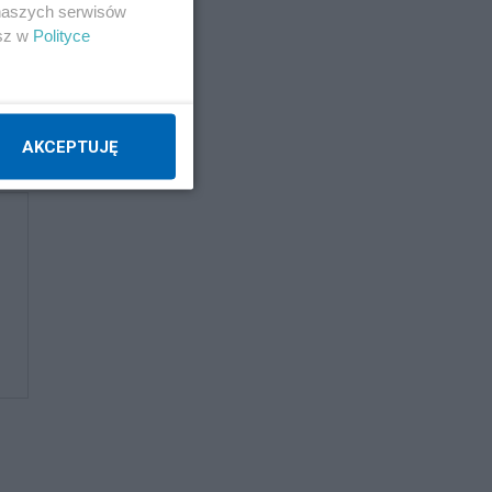
 naszych serwisów
esz w
Polityce
AKCEPTUJĘ