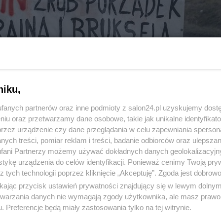
niku,
fanych partnerów oraz inne podmioty z salon24.pl uzyskujemy dost
niu oraz przetwarzamy dane osobowe, takie jak unikalne identyfikat
przez urządzenie czy dane przeglądania w celu zapewniania sperson
ych treści, pomiar reklam i treści, badanie odbiorców oraz ulepszan
fani Partnerzy możemy używać dokładnych danych geolokalizacyjn
tykę urządzenia do celów identyfikacji. Ponieważ cenimy Twoją pry
z tych technologii poprzez kliknięcie „Akceptuję”. Zgoda jest dobro
komentuj
16
Obserwuj notkę
ikając przycisk ustawień prywatności znajdujący się w lewym dolny
etwarzania danych nie wymagają zgody użytkownika, ale masz prawo 
. Preferencje będą miały zastosowania tylko na tej witrynie.