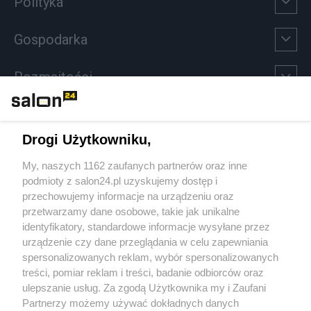
Polityka
Gospodarka
Rozmaitości
Technologie
Drogi Użytkowniku,
Sport
My, naszych 1162 zaufanych partnerów oraz inne
podmioty z salon24.pl uzyskujemy dostęp i
Społeczeństwo
przechowujemy informacje na urządzeniu oraz
przetwarzamy dane osobowe, takie jak unikalne
Kultura
identyfikatory, standardowe informacje wysyłane przez
urządzenie czy dane przeglądania w celu zapewniania
spersonalizowanych reklam, wybór spersonalizowanych
treści, pomiar reklam i treści, badanie odbiorców oraz
ulepszanie usług. Za zgodą Użytkownika my i Zaufani
X
Facebook
Instagram
Youtube
Partnerzy możemy używać dokładnych danych