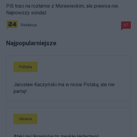
PiS traci na rozłamie z Morawieckim, ale prawica nie.
Najnowszy sondaż
Redakcja
67
Najpopularniejsze
Polityka
Jarosław Kaczyński ma w nosie Polskę, ale nie
partię!
Ukraina
Ataki na Ukraińców to zwykłe łajdactwo!