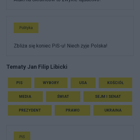
Polityka
Zbliża się koniec PiS-u! Niech żyje Polska!
Tematy Jan Filip Libicki
PIS
WYBORY
USA
KOŚCIÓŁ
MEDIA
ŚWIAT
SEJM I SENAT
PREZYDENT
PRAWO
UKRAINA
PiS