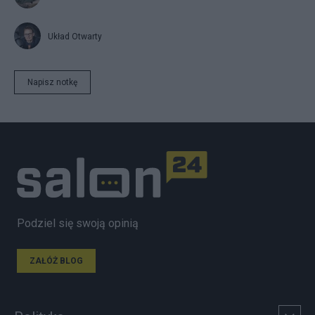
Układ Otwarty
Napisz notkę
Podziel się swoją opinią
ZAŁÓŻ BLOG