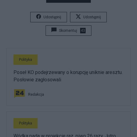
Udostępnij
Udostępnij
Skomentuj
43
Polityka
Poseł KO podejrzewany o korupcję uniknie aresztu.
Posłowie zagłosowali
Redakcja
Polityka
Wódka pada w projekcie raz, piwo 26 razy. Jutro