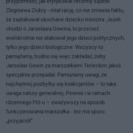
przypomnieć, jak krytykował reformy sądów
Zbigniewa Ziobry - miał rację, co nie zmienia faktu,
że zaatakował ukochane dziecko ministra. Jeżeli
chodzi o Jarosława Gowina, to przecież
wielokrotnie nie atakował jego dzieci politycznych,
tylko jego dzieci biologiczne. Wszyscy to
pamiętamy, trudno się więc zakładać, żeby
Jarosław Gowin za marszałkiem Terleckim jakoś
specjalnie przepadał. Pamiętamy uwagi, że
najchętniej pozbyłby się koalicjantów – to taka
uwaga natury generalnej. Pewnie i w ramach
rdzennego PiS-u – zważywszy na sposób
funkcjonowania marszałka - też ma sporo
„przyjaciół”.