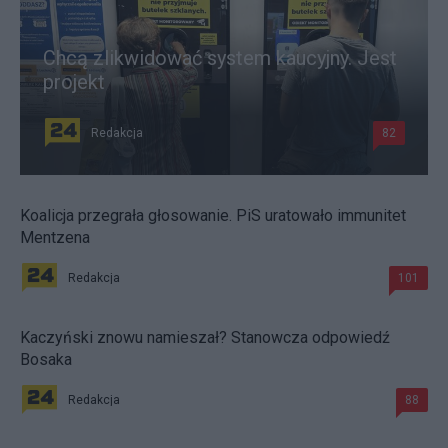
Chcą zlikwidować system kaucyjny. Jest
projekt
Redakcja
82
Koalicja przegrała głosowanie. PiS uratowało immunitet
Mentzena
Redakcja
101
Kaczyński znowu namieszał? Stanowcza odpowiedź
Bosaka
Redakcja
88