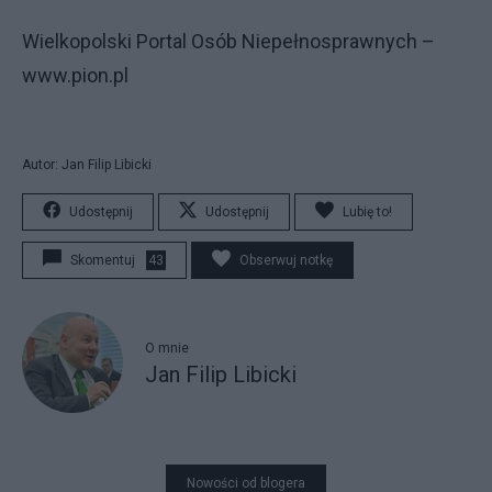
Wielkopolski Portal Osób Niepełnosprawnych –
www.pion.pl
Autor: Jan Filip Libicki
Udostępnij
Udostępnij
Lubię to!
Skomentuj
43
Obserwuj notkę
O mnie
Jan Filip Libicki
Nowości od blogera