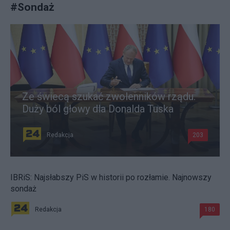
#
Sondaż
Ze świecą szukać zwolenników rządu.
Duży ból głowy dla Donalda Tuska
Redakcja
203
IBRiS: Najsłabszy PiS w historii po rozłamie. Najnowszy
sondaż
Redakcja
180