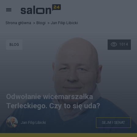
Strona główna
Blogi
Jan Filip Libicki
1014
BLOG
Odwołanie wicemarszałka
Terleckiego. Czy to się uda?
Jan Filip Libicki
SEJM I SENAT
Fot. Piotr Łysakowski