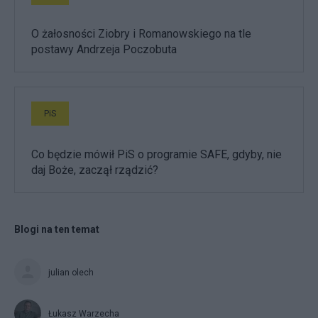
O żałosności Ziobry i Romanowskiego na tle
postawy Andrzeja Poczobuta
PiS
Co będzie mówił PiS o programie SAFE, gdyby, nie
daj Boże, zaczął rządzić?
Blogi na ten temat
julian olech
Łukasz Warzecha