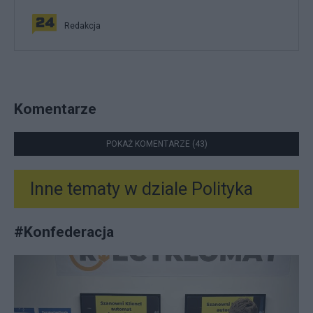
Redakcja
Komentarze
POKAŻ KOMENTARZE (43)
Inne tematy w dziale
Polityka
#
Konfederacja