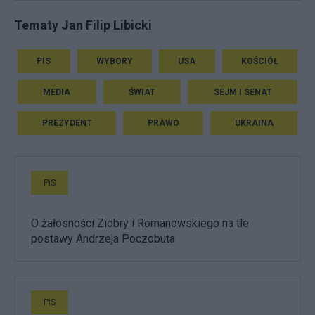
Tematy Jan Filip Libicki
PIS
WYBORY
USA
KOŚCIÓŁ
MEDIA
ŚWIAT
SEJM I SENAT
PREZYDENT
PRAWO
UKRAINA
PiS
O żałosności Ziobry i Romanowskiego na tle
postawy Andrzeja Poczobuta
PiS