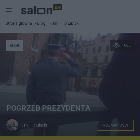
Strona główna
Blogi
Jan Filip Libicki
1686
BLOG
POGRZEB PREZYDENTA
Jan Filip Libicki
ROZMAITOŚCI
Trumna Prezydencka wynoszona z Bazyliki Mariackiej,