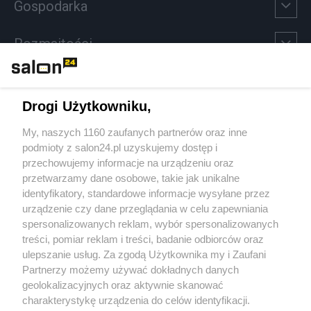
Gospodarka
Rozmaitości
Technologie
Drogi Użytkowniku,
Sport
My, naszych 1160 zaufanych partnerów oraz inne
podmioty z salon24.pl uzyskujemy dostęp i
Społeczeństwo
przechowujemy informacje na urządzeniu oraz
przetwarzamy dane osobowe, takie jak unikalne
Kultura
identyfikatory, standardowe informacje wysyłane przez
urządzenie czy dane przeglądania w celu zapewniania
spersonalizowanych reklam, wybór spersonalizowanych
treści, pomiar reklam i treści, badanie odbiorców oraz
ulepszanie usług. Za zgodą Użytkownika my i Zaufani
X
Facebook
Instagram
Youtube
Partnerzy możemy używać dokładnych danych
geolokalizacyjnych oraz aktywnie skanować
charakterystykę urządzenia do celów identyfikacji.