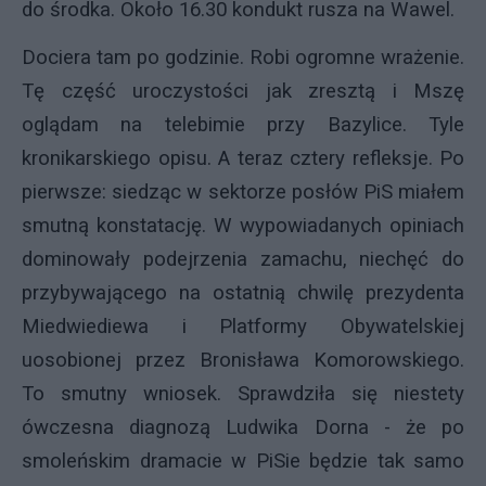
do środka. Około 16.30 kondukt rusza na Wawel.
Dociera tam po godzinie. Robi ogromne wrażenie.
Tę część uroczystości jak zresztą i Mszę
oglądam na telebimie przy Bazylice. Tyle
kronikarskiego opisu. A teraz cztery refleksje. Po
pierwsze: siedząc w sektorze posłów PiS miałem
smutną konstatację. W wypowiadanych opiniach
dominowały podejrzenia zamachu, niechęć do
przybywającego na ostatnią chwilę prezydenta
Miedwiediewa i Platformy Obywatelskiej
uosobionej przez Bronisława Komorowskiego.
To smutny wniosek. Sprawdziła się niestety
ówczesna diagnozą Ludwika Dorna - że po
smoleńskim dramacie w PiSie będzie tak samo