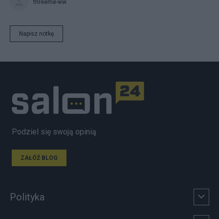
threeme-ww
Napisz notkę
Podziel się swoją opinią
ZAŁÓŻ BLOG
Polityka