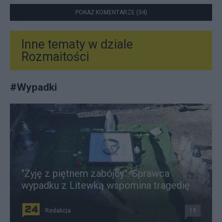
POKAŻ KOMENTARZE (34)
Inne tematy w dziale
Rozmaitości
#
Wypadki
"Żyję z piętnem zabójcy". Sprawca
wypadku z Litewką wspomina tragedię
Redakcja
19