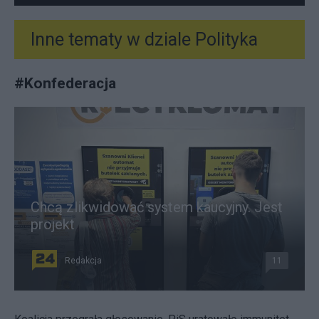
Inne tematy w dziale
Polityka
#
Konfederacja
Chcą zlikwidować system kaucyjny. Jest
projekt
Redakcja
11