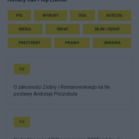
PIS
WYBORY
USA
KOŚCIÓŁ
MEDIA
ŚWIAT
SEJM I SENAT
PREZYDENT
PRAWO
UKRAINA
PiS
O żałosności Ziobry i Romanowskiego na tle
postawy Andrzeja Poczobuta
PiS