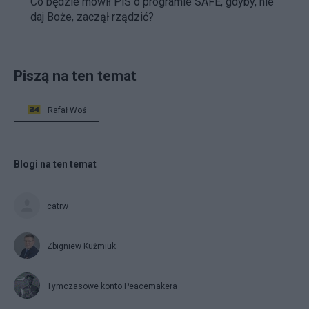
Co będzie mówił PiS o programie SAFE, gdyby, nie
daj Boże, zaczął rządzić?
Piszą na ten temat
Rafał Woś
Blogi na ten temat
catrw
Zbigniew Kuźmiuk
Tymczasowe konto Peacemakera