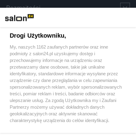
Rozmaitości
Technologie
Drogi Użytkowniku,
Sport
My, naszych 1162 zaufanych partnerów oraz inne
podmioty z salon24.pl uzyskujemy dostęp i
Społeczeństwo
przechowujemy informacje na urządzeniu oraz
przetwarzamy dane osobowe, takie jak unikalne
Kultura
identyfikatory, standardowe informacje wysyłane przez
urządzenie czy dane przeglądania w celu zapewniania
spersonalizowanych reklam, wybór spersonalizowanych
treści, pomiar reklam i treści, badanie odbiorców oraz
ulepszanie usług. Za zgodą Użytkownika my i Zaufani
X
Facebook
Instagram
Youtube
Partnerzy możemy używać dokładnych danych
geolokalizacyjnych oraz aktywnie skanować
charakterystykę urządzenia do celów identyfikacji.
Web Content Media sp. z o. o. © 2022
Ponieważ cenimy Twoją prywatność, prosimy o zgodę na
korzystanie z tych technologii poprzez kliknięcie