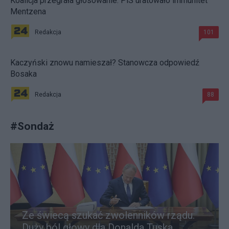
Koalicja przegrała głosowanie. PiS uratowało immunitet
Mentzena
Redakcja
101
Kaczyński znowu namieszał? Stanowcza odpowiedź
Bosaka
Redakcja
88
#
Sondaż
Ze świecą szukać zwolenników rządu.
Duży ból głowy dla Donalda Tuska