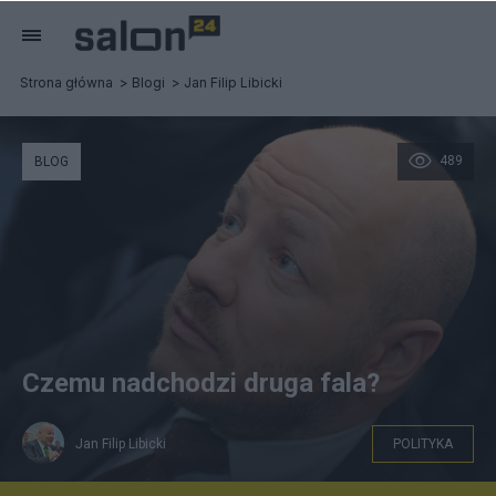
Strona główna
Blogi
Jan Filip Libicki
489
BLOG
Czemu nadchodzi druga fala?
Jan Filip Libicki
POLITYKA
fot. Piotr Łysakowski