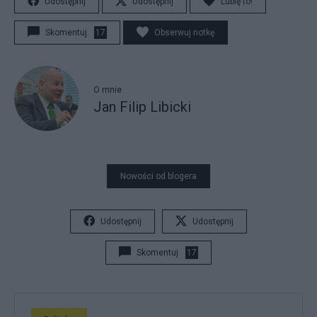
Udostępnij
Udostępnij
Lubię to!
Skomentuj
17
Obserwuj notkę
O mnie
Jan Filip Libicki
Nowości od blogera
Udostępnij
Udostępnij
Skomentuj
17