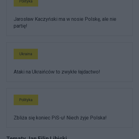
Polityka
Jarosław Kaczyński ma w nosie Polskę, ale nie
partię!
Ukraina
Ataki na Ukraińców to zwykłe łajdactwo!
Polityka
Zbliża się koniec PiS-u! Niech żyje Polska!
Tematy Jan Filip Libicki