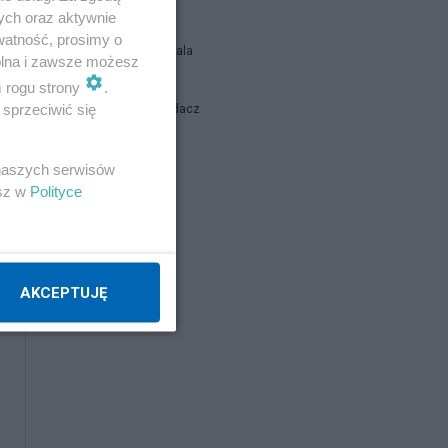
ych oraz aktywnie
watność, prosimy o
Siukum Balala
wolna i zawsze możesz
m rogu strony
.
sprzeciwić się
Stary Wyjadacz
report
 naszych serwisów
esz w
Polityce
Napisz notkę
AKCEPTUJĘ