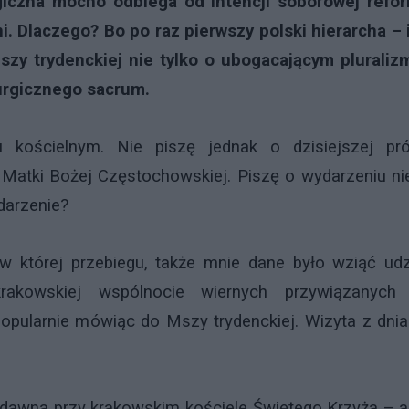
giczna mocno odbiega od intencji soborowej refor
i. Dlaczego? Bo po raz pierwszy polski hierarcha – 
zy trydenckiej nie tylko o ubogacającym pluralizm
turgicznego sacrum.
u kościelnym. Nie piszę jednak o dzisiejszej pró
 Matki Bożej Częstochowskiej. Piszę o wydarzeniu ni
darzenie?
w której przebiegu, także mnie dane było wziąć udzi
rakowskiej wspólnocie wiernych przywiązanych
pularnie mówiąc do Mszy trydenckiej. Wizyta z dnia
iedawna przy krakowskim kościele Świętego Krzyża – a