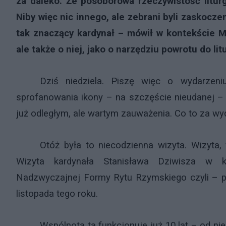
za daleko. Że posoborowa rzeczywistość litur
Niby więc nic innego, ale zebrani byli zaskoczen
tak znaczący kardynał – mówił w kontekście Ms
ale także o niej, jako o narzędziu powrotu do li
Dziś niedziela. Piszę więc o wydarzeni
sprofanowania ikony – na szczęście nieudanej –
już odległym, ale wartym zauważenia. Co to za wy
Otóż była to niecodzienna wizyta. Wizyta, 
Wizyta kardynała Stanisława Dziwisza w k
Nadzwyczajnej Formy Rytu Rzymskiego czyli – po
listopada tego roku.
Wspólnota ta funkcjonuje już 10 lat – od n