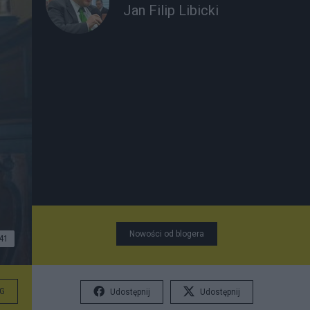
Jan Filip Libicki
Nowości od blogera
41
G
Udostępnij
Udostępnij