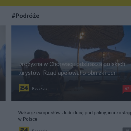
#
Podróże
Drożyzna w Chorwacji odstrasza polskich
turystów. Rząd apelował o obniżki cen
Redakcja
67
Wakacje europosłów. Jedni lecą pod palmy, inni zostaj
w Polsce