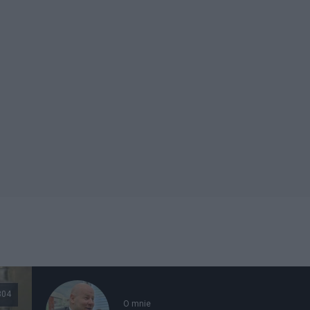
804
O mnie