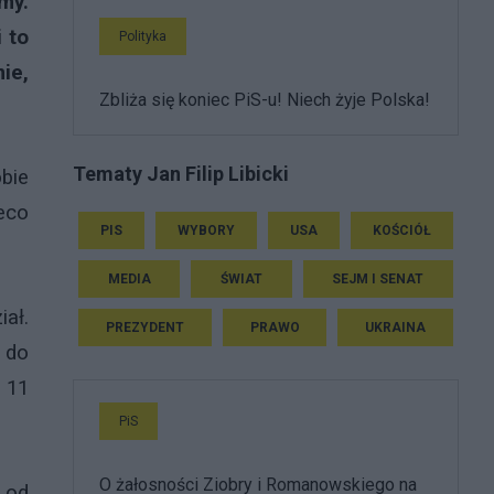
my.
i to
Polityka
ie,
Zbliża się koniec PiS-u! Niech żyje Polska!
Tematy Jan Filip Libicki
bie
eco
PIS
WYBORY
USA
KOŚCIÓŁ
MEDIA
ŚWIAT
SEJM I SENAT
ał.
PREZYDENT
PRAWO
UKRAINA
 do
 11
PiS
O żałosności Ziobry i Romanowskiego na
 od