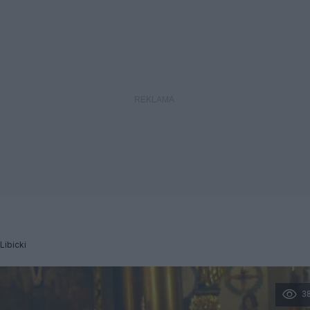
 Libicki
3