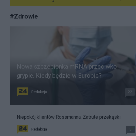
#
Zdrowie
Nowa szczepionka mRNA przeciwko
grypie. Kiedy będzie w Europie?
Redakcja
22
Niepokój klientów Rossmanna. Zatrute przekąski
Redakcja
5