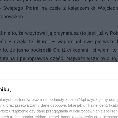
go Świętego Piotra, na czele z księdzem dr Wojciec
Grabowskim.
 nie to, że wizytował ją ordynariusz (to jest już w Po
ść – dzięki tej liturgii – wspominał swe pierwsze l
 że jasno podkreślił On, iż ci kapłani i ci wierni to
turalna i pełnoprawna część. Najważniejsze było to,
liturgii.
stwierdził jasno, że posoborowe zmiany liturgiczne po
niku,
czna mocno odbiega od intencji soborowej reformy. N
fanych partnerów oraz inne podmioty z salon24.pl uzyskujemy dost
laczego? Bo po raz pierwszy polski hierarcha – i to 
niu oraz przetwarzamy dane osobowe, takie jak unikalne identyfikat
nckiej nie tylko o ubogacającym pluralizmie, ale tak
przez urządzenie czy dane przeglądania w celu zapewniania sperson
sacrum. A więc… Reforma reformy już w Polsce?!
ych treści, pomiar reklam i treści, badanie odbiorców oraz ulepszan