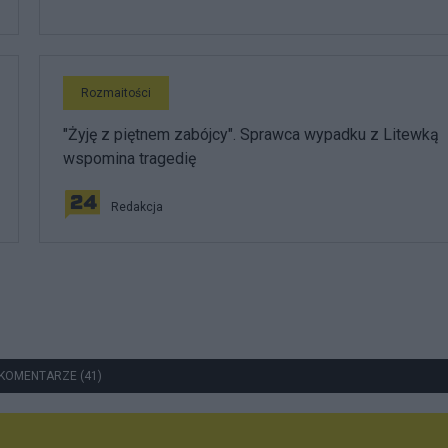
Rozmaitości
"Żyję z piętnem zabójcy". Sprawca wypadku z Litewką
wspomina tragedię
Redakcja
KOMENTARZE (41)