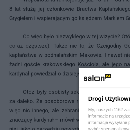
8 lat służą jej członkowie Bractwa Kapłańskie
Grygielem i wspierającym go księdzem Markiem 
Co więc było niezwykłego w tej wizycie? Otóż
coraz częstsze). Także nie to, że Czcigodny Go
kapłaństwa w podhalańskim Makowie. I nawet nie to,
żadni goście krakowskiego Kościoła, ale jego na
kardynał powiedział o dzisiejszym stanie katolickiej 
Otóż były osobisty sekretarz Jana Pawła II 
Drogi Użytkow
za daleko. Że posoborowa rzeczywistość liturgi
My, naszych 1162 zau
więc nic innego, ale zebrani byli zaskoczeni. D
informacje na urządze
znaczący kardynał – mówił w kontekście Mszy tryde
informacje wysyłane 
niej, jako o narzędziu powrotu do liturgicznego 
wybór spersonalizowan