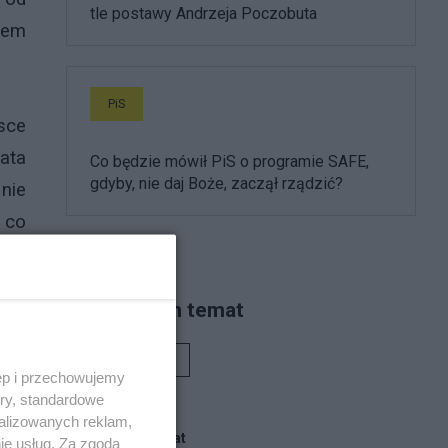
tle postawy Andrzeja Poczobuta
hem
PiS
lsce
ata
Co będzie mówił PiS o programie SAFE,
gdyby, nie daj Boże, zaczął rządzić?
 nie
 co
Piszą na ten temat
szły
iby
Rafał Woś
ęp i przechowujemy
tak
ory, standardowe
że o
alizowanych reklam,
Blogi na ten temat
ie usług. Za zgodą