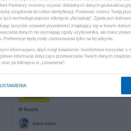
fani Partnerzy możemy używać dokładnych danych geolokalizacyjn
tykę urządzenia do celów identyfikacji. Ponieważ cenimy Twoją pry
z tych technologii poprzez kliknięcie „Akceptuję”. Zgoda jest dobro
ikając przycisk ustawień prywatności znajdujący się w lewym dolny
etwarzania danych nie wymagają zgody użytkownika, ale masz prawo 
. Preferencje będą miały zastosowania tylko na tej witrynie.
szymi informacjami, abyś mógł świadomie i komfortowo korzystać z
gółowe informacje dotyczące przetwarzania Twoich danych znajdzi
s
oraz po kliknięciu w „Ustawienia”.
komentuj
41
Obserwuj notkę
USTAWIENIA
Rozmaitości
W Reszlu
Siukum Balala