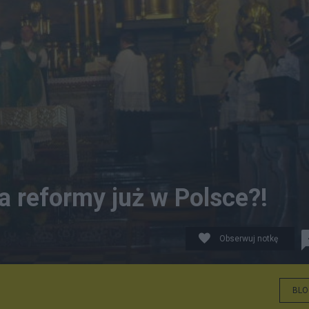
a reformy już w Polsce?!
Obserwuj notkę
. Krzyża, celebruje x. Wojciech Grygiel FSSp, Kraków, 11
BLO