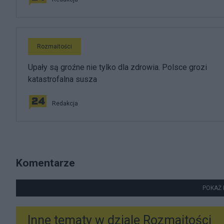
Rozmaitości
Upały są groźne nie tylko dla zdrowia. Polsce grozi
katastrofalna susza
Redakcja
Komentarze
POKAŻ 
Inne tematy w dziale
Rozmaitości