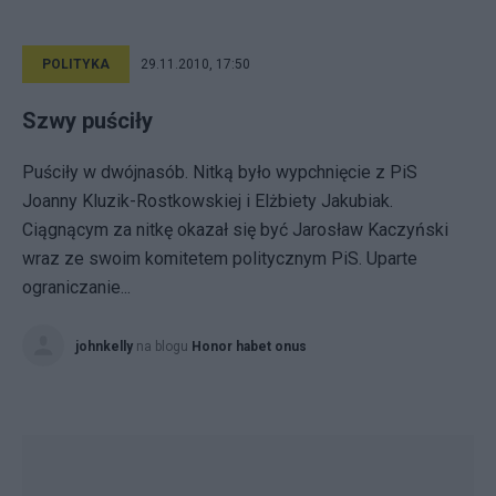
POLITYKA
29.11.2010, 17:50
Szwy puściły
Puściły w dwójnasób. Nitką było wypchnięcie z PiS
Joanny Kluzik-Rostkowskiej i Elżbiety Jakubiak.
Ciągnącym za nitkę okazał się być Jarosław Kaczyński
wraz ze swoim komitetem politycznym PiS. Uparte
ograniczanie...
johnkelly
na blogu
Honor habet onus