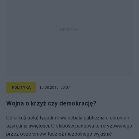
POLITYKA
15.08.2010, 00:07
Wojna o krzyż czy demokrację?
Od kilku(nastu) tygodni trwa debata publiczna o obronie i
szarganiu świętości. O słabości państwa terroryzowanego
przez oszołomów, tudzież niezdolnego wyjaśnić