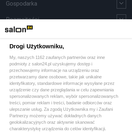
Gospodarka
Rozmaitości
Technologie
Drogi Użytkowniku,
Sport
My, naszych 1162 zaufanych partnerów oraz inne
podmioty z salon24.pl uzyskujemy dostęp i
Społeczeństwo
przechowujemy informacje na urządzeniu oraz
przetwarzamy dane osobowe, takie jak unikalne
Kultura
identyfikatory, standardowe informacje wysyłane przez
urządzenie czy dane przeglądania w celu zapewniania
spersonalizowanych reklam, wybór spersonalizowanych
treści, pomiar reklam i treści, badanie odbiorców oraz
ulepszanie usług. Za zgodą Użytkownika my i Zaufani
X
Facebook
Instagram
Youtube
Partnerzy możemy używać dokładnych danych
geolokalizacyjnych oraz aktywnie skanować
charakterystykę urządzenia do celów identyfikacji.