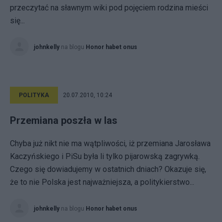
przeczytać na sławnym wiki pod pojęciem rodzina mieści
się...
johnkelly
na blogu
Honor habet onus
POLITYKA
20.07.2010, 10:24
Przemiana poszła w las
Chyba już nikt nie ma wątpliwości, iż przemiana Jarosława
Kaczyńskiego i PiSu była li tylko pijarowską zagrywką.
Czego się dowiadujemy w ostatnich dniach? Okazuje się,
że to nie Polska jest najważniejsza, a politykierstwo...
johnkelly
na blogu
Honor habet onus