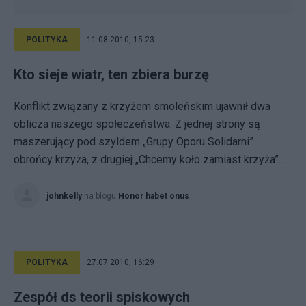
POLITYKA
11.08.2010, 15:23
Kto sieje wiatr, ten zbiera burzę
Konflikt związany z krzyżem smoleńskim ujawnił dwa
oblicza naszego społeczeństwa. Z jednej strony są
maszerujący pod szyldem „Grupy Oporu Solidarni”
obrońcy krzyża, z drugiej „Chcemy koło zamiast krzyża”...
johnkelly
na blogu
Honor habet onus
POLITYKA
27.07.2010, 16:29
Zespół ds teorii spiskowych