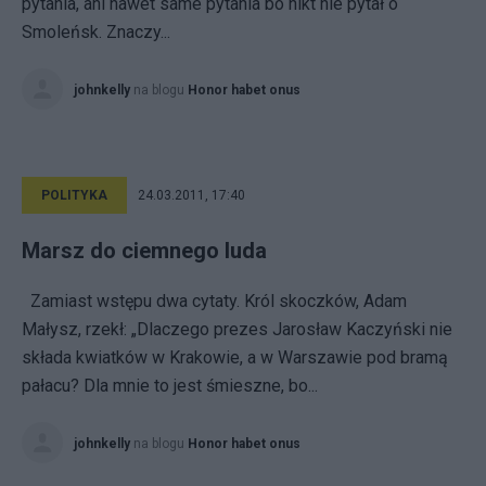
pytania, ani nawet same pytania bo nikt nie pytał o
Smoleńsk. Znaczy...
johnkelly
na blogu
Honor habet onus
POLITYKA
24.03.2011, 17:40
Marsz do ciemnego luda
Zamiast wstępu dwa cytaty. Król skoczków, Adam
Małysz, rzekł: „Dlaczego prezes Jarosław Kaczyński nie
składa kwiatków w Krakowie, a w Warszawie pod bramą
pałacu? Dla mnie to jest śmieszne, bo...
johnkelly
na blogu
Honor habet onus