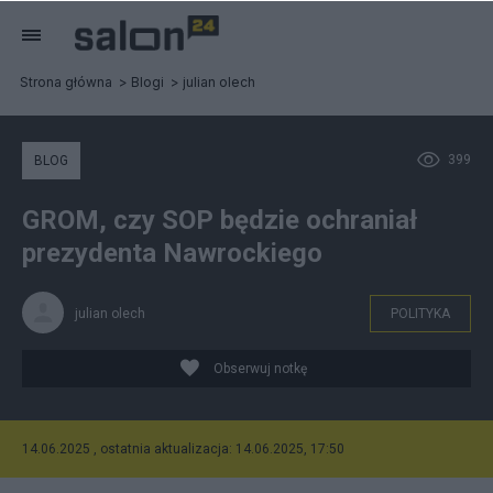
Strona główna
Blogi
julian olech
399
BLOG
GROM, czy SOP będzie ochraniał
prezydenta Nawrockiego
julian olech
POLITYKA
Obserwuj notkę
14.06.2025 , ostatnia aktualizacja: 14.06.2025, 17:50