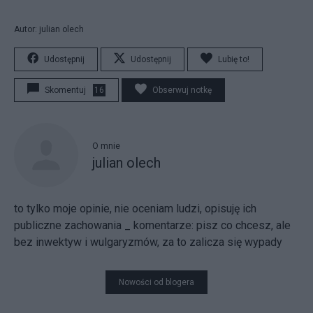
Autor: julian olech
Udostępnij
Udostępnij
Lubię to!
Skomentuj
16
Obserwuj notkę
O mnie
julian olech
to tylko moje opinie, nie oceniam ludzi, opisuję ich
publiczne zachowania _ komentarze: pisz co chcesz, ale
bez inwektyw i wulgaryzmów, za to zalicza się wypady
Nowości od blogera