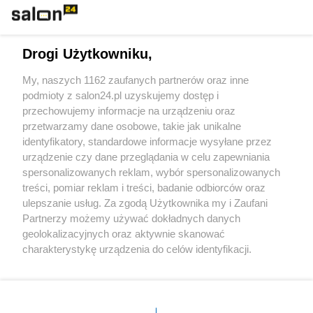
Technologie
Drogi Użytkowniku,
Sport
My, naszych 1162 zaufanych partnerów oraz inne
podmioty z salon24.pl uzyskujemy dostęp i
Społeczeństwo
przechowujemy informacje na urządzeniu oraz
przetwarzamy dane osobowe, takie jak unikalne
Kultura
identyfikatory, standardowe informacje wysyłane przez
urządzenie czy dane przeglądania w celu zapewniania
spersonalizowanych reklam, wybór spersonalizowanych
treści, pomiar reklam i treści, badanie odbiorców oraz
ulepszanie usług. Za zgodą Użytkownika my i Zaufani
X
Facebook
Instagram
Youtube
Partnerzy możemy używać dokładnych danych
geolokalizacyjnych oraz aktywnie skanować
charakterystykę urządzenia do celów identyfikacji.
Web Content Media sp. z o. o. © 2022
Ponieważ cenimy Twoją prywatność, prosimy o zgodę na
korzystanie z tych technologii poprzez kliknięcie
„Akceptuję”. Zgoda jest dobrowolna i zawsze możesz ją
Pomoc
O nas
Praca
Reklama
Kontakt
zmienić/wycofać klikając przycisk ustawień prywatności