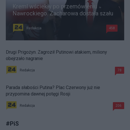
Kreml wściekły po przemówieniu
Nawrockiego. Zacharowa dostała szału
Redakcja
458
Drugi Prigożyn. Zagroził Putinowi atakiem, miliony
obejrzało nagranie
Redakcja
78
Parada słabości Putina? Plac Czerwony już nie
przypomina dawnej potęgi Rosji
Redakcja
206
#
PiS