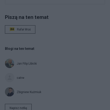
Piszą na ten temat
Rafał Woś
Blogi na ten temat
Jan Filip Libicki
catrw
Zbigniew Kuźmiuk
Napisz notkę