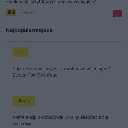
Smoleńsku liczył, których posłów wyciągnąć"
Redakcja
85
Najpopularniejsze
PiS
Panie Prezesie, czy warto wchodzić w ten spór?
Zapyta Pan Messi’ego
Ukraina
Konferencja o odbudowie Ukrainy. Nieobecni nie
mają racji