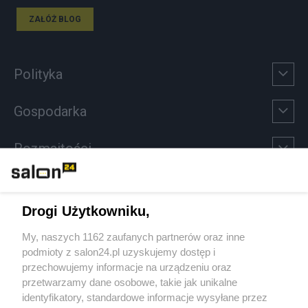
ZAŁÓŻ BLOG
Polityka
Gospodarka
Rozmaitości
Technologie
Drogi Użytkowniku,
Sport
My, naszych 1162 zaufanych partnerów oraz inne
podmioty z salon24.pl uzyskujemy dostęp i
Społeczeństwo
przechowujemy informacje na urządzeniu oraz
przetwarzamy dane osobowe, takie jak unikalne
Kultura
identyfikatory, standardowe informacje wysyłane przez