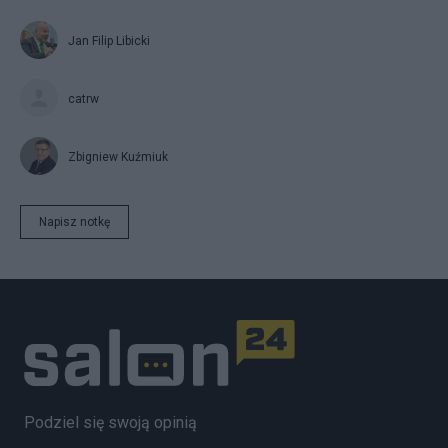
Jan Filip Libicki
catrw
Zbigniew Kuźmiuk
Napisz notkę
Podziel się swoją opinią