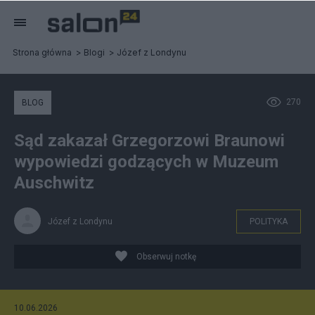
Strona główna
Blogi
Józef z Londynu
270
BLOG
Sąd zakazał Grzegorzowi Braunowi
wypowiedzi godzących w Muzeum
Auschwitz
Józef z Londynu
POLITYKA
Obserwuj notkę
10.06.2026