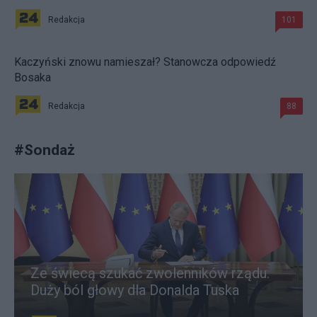
Redakcja
101
Kaczyński znowu namieszał? Stanowcza odpowiedź
Bosaka
Redakcja
88
#
Sondaż
Ze świecą szukać zwolenników rządu.
Duży ból głowy dla Donalda Tuska