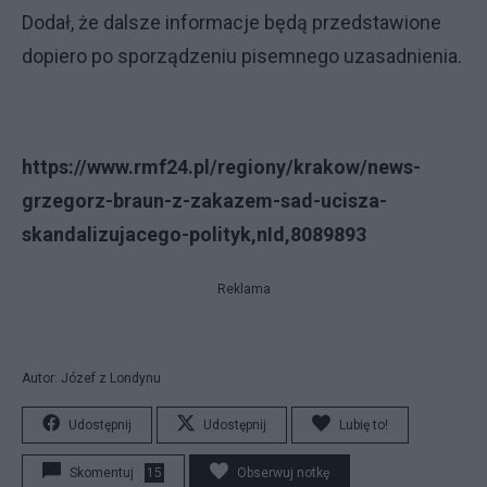
Dodał, że dalsze informacje będą przedstawione
dopiero po sporządzeniu pisemnego uzasadnienia.
https://www.rmf24.pl/regiony/krakow/news-
grzegorz-braun-z-zakazem-sad-ucisza-
skandalizujacego-polityk,nId,8089893
Reklama
Autor: Józef z Londynu
Udostępnij
Udostępnij
Lubię to!
Skomentuj
15
Obserwuj notkę