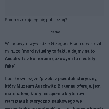
Braun szokuje opinię publiczną?
Reklama
W lipcowym wywiadzie Grzegorz Braun stwierdził
m.in., że
"mord rytualny to fakt, a dajmy na to
Auschwitz z komorami gazowymi to niestety
fake".
Dodał również, że
"przekaz pseudohistoryczny,
który Muzeum Auschwitz-Birkenau oferuje, jest
materiałem, który nie spełnia kryteriów
warsztatu historyczno-naukowego we
wszystkich szczegółach"
oraz że
"badania komór