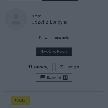
O mnie
Józef z Londynu
Prawa strona netu
Nowości od blogera
Udostępnij
Udostępnij
Skomentuj
15
Polityka