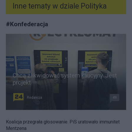
Inne tematy w dziale
Polityka
#
Konfederacja
Chcą zlikwidować system kaucyjny. Jest
projekt
Redakcja
49
Koalicja przegrała głosowanie. PiS uratowało immunitet
Mentzena