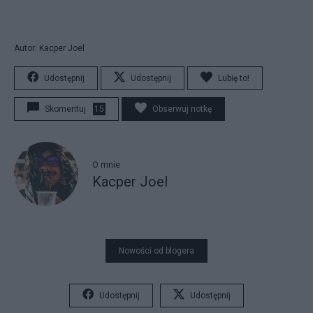
Autor: Kacper Joel
Udostępnij
Udostępnij
Lubię to!
Skomentuj
15
Obserwuj notkę
O mnie
Kacper Joel
Nowości od blogera
Udostępnij
Udostępnij