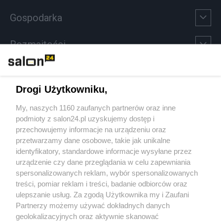
Gospodarka
Rozmaitości
Technologie
Drogi Użytkowniku,
Sport
My, naszych 1160 zaufanych partnerów oraz inne
podmioty z salon24.pl uzyskujemy dostęp i
Społeczeństwo
przechowujemy informacje na urządzeniu oraz
przetwarzamy dane osobowe, takie jak unikalne
Kultura
identyfikatory, standardowe informacje wysyłane przez
urządzenie czy dane przeglądania w celu zapewniania
spersonalizowanych reklam, wybór spersonalizowanych
treści, pomiar reklam i treści, badanie odbiorców oraz
ulepszanie usług. Za zgodą Użytkownika my i Zaufani
X
Facebook
Instagram
Youtube
Partnerzy możemy używać dokładnych danych
geolokalizacyjnych oraz aktywnie skanować