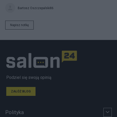
Bartosz Oszczepalski86
Napisz notkę
Podziel się swoją opinią
ZAŁÓŻ BLOG
Polityka