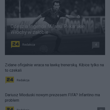
Odeszła legenda Milanu. Piłkarskie
Włochy w żałobie
Redakcja
4
Zidane oficjalnie wraca na ławkę trenerską. Kibice tylko na
to czekali
Redakcja
Dariusz Mioduski nowym prezesem FIFA? Infantino ma
problem