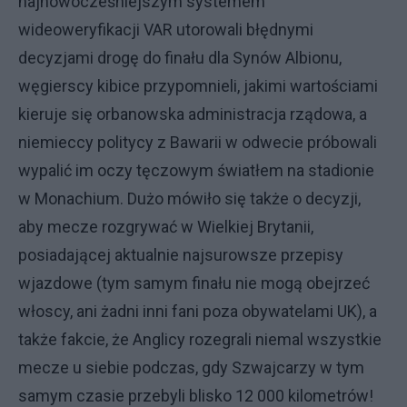
najnowocześniejszym systemem
wideoweryfikacji VAR utorowali błędnymi
decyzjami drogę do finału dla Synów Albionu,
węgierscy kibice przypomnieli, jakimi wartościami
kieruje się orbanowska administracja rządowa, a
niemieccy politycy z Bawarii w odwecie próbowali
wypalić im oczy tęczowym światłem na stadionie
w Monachium. Dużo mówiło się także o decyzji,
aby mecze rozgrywać w Wielkiej Brytanii,
posiadającej aktualnie najsurowsze przepisy
wjazdowe (tym samym finału nie mogą obejrzeć
włoscy, ani żadni inni fani poza obywatelami UK), a
także fakcie, że Anglicy rozegrali niemal wszystkie
mecze u siebie podczas, gdy Szwajcarzy w tym
samym czasie przebyli blisko 12 000 kilometrów!