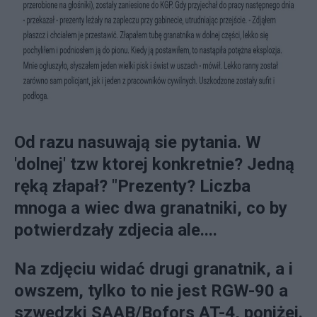
Od razu nasuwają sie pytania. W
'dolnej' tzw ktorej konkretnie? Jedną
ręką złapał? "Prezenty? Liczba
mnoga a wiec dwa granatniki, co by
potwierdzały zdjecia ale....
Na zdjęciu widać drugi granatnik, a i
owszem, tylko to nie jest RGW-90 a
szwedzki SAAB/Bofors AT-4, poniżej.