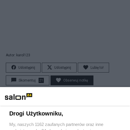
Autor: karol123
Udostępnij
Udostępnij
Lubię to!
Skomentuj
21
Obserwuj notkę
O mnie
karol123
Drogi Użytkowniku,
My, naszych 1162 zaufanych partnerów oraz inne