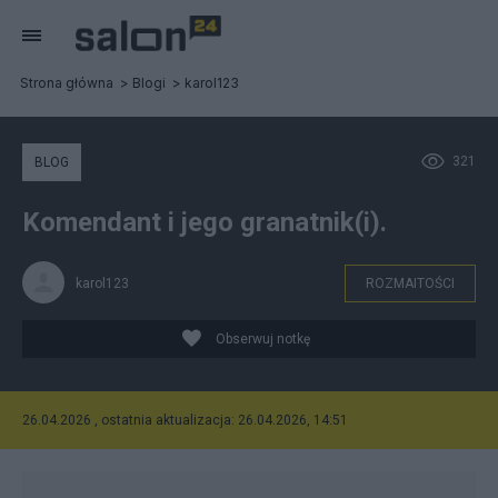
Strona główna
Blogi
karol123
321
BLOG
Komendant i jego granatnik(i).
karol123
ROZMAITOŚCI
Obserwuj notkę
26.04.2026 , ostatnia aktualizacja: 26.04.2026, 14:51