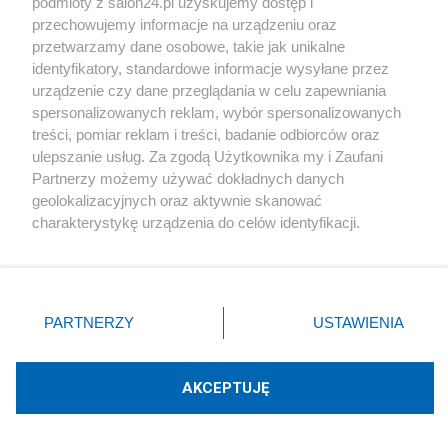
podmioty z salon24.pl uzyskujemy dostęp i
przechowujemy informacje na urządzeniu oraz
Nowości od blogera
przetwarzamy dane osobowe, takie jak unikalne
identyfikatory, standardowe informacje wysyłane przez
urządzenie czy dane przeglądania w celu zapewniania
Udostępnij
Udostępnij
spersonalizowanych reklam, wybór spersonalizowanych
treści, pomiar reklam i treści, badanie odbiorców oraz
Skomentuj
21
ulepszanie usług. Za zgodą Użytkownika my i Zaufani
Partnerzy możemy używać dokładnych danych
geolokalizacyjnych oraz aktywnie skanować
charakterystykę urządzenia do celów identyfikacji.
Rozmaitości
Ponieważ cenimy Twoją prywatność, prosimy o zgodę na
korzystanie z tych technologii poprzez kliknięcie
Nowa szczepionka mRNA przeciwko grypie. Kiedy
„Akceptuję”. Zgoda jest dobrowolna i zawsze możesz ją
będzie w Europie?
zmienić/wycofać klikając przycisk ustawień prywatności
PARTNERZY
USTAWIENIA
znajdujący się w lewym dolnym rogu strony
. Niektóre
Redakcja
rodzaje przetwarzania danych nie wymagają zgody
użytkownika, ale masz prawo sprzeciwić się takiemu
AKCEPTUJĘ
przetwarzaniu. Preferencje będą miały zastosowania tylko
na tej witrynie.
Rozmaitości