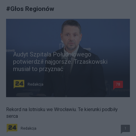
#
Głos Regionów
Audyt Szpitala Południowego
potwierdził najgorsze. Trzaskowski
musiał to przyznać
Redakcja
78
Rekord na lotnisku we Wrocławiu. Te kierunki podbiły
serca
Redakcja
1