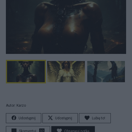
Autor: Karzo
Udostępnij
Udostępnij
Lubię to!
Skomentuj
32
Obserwuj notkę