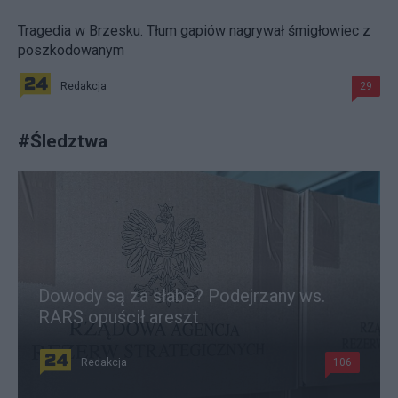
Tragedia w Brzesku. Tłum gapiów nagrywał śmigłowiec z
poszkodowanym
Redakcja
29
#
Śledztwa
Dowody są za słabe? Podejrzany ws.
RARS opuścił areszt
Redakcja
106