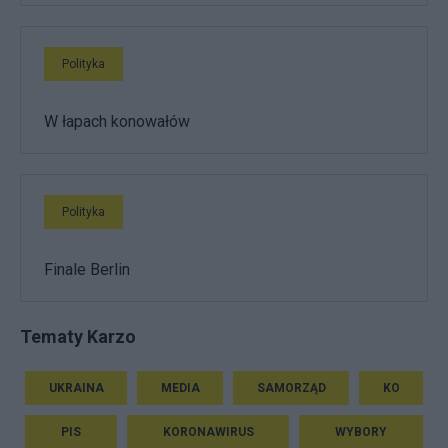
Polityka
W łapach konowałów
Polityka
Finale Berlin
Tematy Karzo
UKRAINA
MEDIA
SAMORZĄD
KO
PIS
KORONAWIRUS
WYBORY