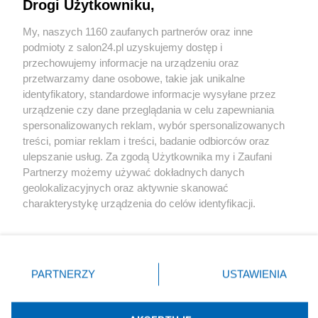
Drogi Użytkowniku,
Sport
My, naszych 1160 zaufanych partnerów oraz inne
podmioty z salon24.pl uzyskujemy dostęp i
Społeczeństwo
przechowujemy informacje na urządzeniu oraz
przetwarzamy dane osobowe, takie jak unikalne
Kultura
identyfikatory, standardowe informacje wysyłane przez
urządzenie czy dane przeglądania w celu zapewniania
spersonalizowanych reklam, wybór spersonalizowanych
treści, pomiar reklam i treści, badanie odbiorców oraz
ulepszanie usług. Za zgodą Użytkownika my i Zaufani
X
Facebook
Instagram
Youtube
Partnerzy możemy używać dokładnych danych
geolokalizacyjnych oraz aktywnie skanować
charakterystykę urządzenia do celów identyfikacji.
Web Content Media sp. z o. o. © 2022
Ponieważ cenimy Twoją prywatność, prosimy o zgodę na
korzystanie z tych technologii poprzez kliknięcie
„Akceptuję”. Zgoda jest dobrowolna i zawsze możesz ją
Pomoc
O nas
Praca
Reklama
Kontakt
zmienić/wycofać klikając przycisk ustawień prywatności
PARTNERZY
USTAWIENIA
znajdujący się w lewym dolnym rogu strony
. Niektóre
rodzaje przetwarzania danych nie wymagają zgody
użytkownika, ale masz prawo sprzeciwić się takiemu