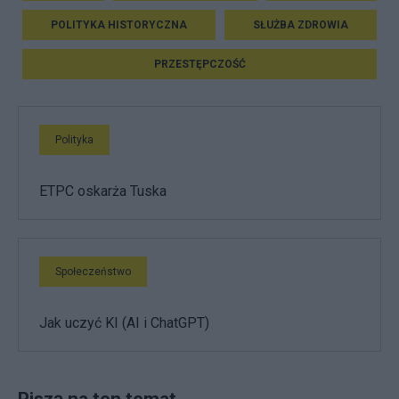
POLITYKA HISTORYCZNA
SŁUŻBA ZDROWIA
PRZESTĘPCZOŚĆ
Polityka
ETPC oskarża Tuska
Społeczeństwo
Jak uczyć KI (AI i ChatGPT)
Piszą na ten temat