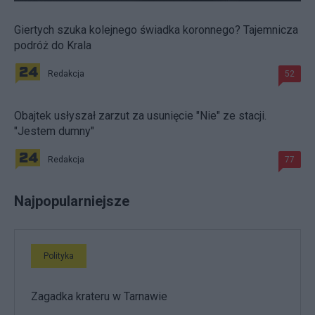
Giertych szuka kolejnego świadka koronnego? Tajemnicza
podróż do Krala
Redakcja
52
Obajtek usłyszał zarzut za usunięcie "Nie" ze stacji.
"Jestem dumny"
Redakcja
77
Najpopularniejsze
Polityka
Zagadka krateru w Tarnawie