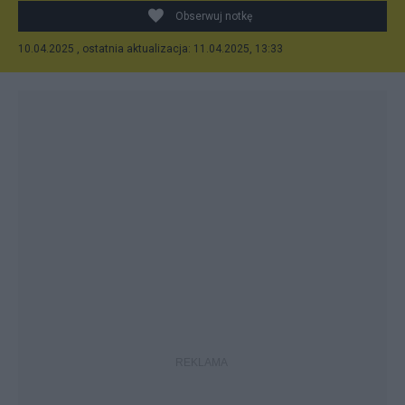
Obserwuj notkę
10.04.2025 , ostatnia aktualizacja: 11.04.2025, 13:33