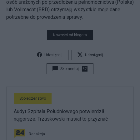
osób urażonych po przedłożeniu pełnomocnictwa (Polska)
lub Vollmacht (BRD) otrzymają wszystkie moje dane
potrzebne do prowadzenia sprawy.
Nowości od blogera
Udostępnij
Udostępnij
Skomentuj
32
Społeczeństwo
Audyt Szpitala Południowego potwierdził
najgorsze. Trzaskowski musiał to przyznać
Redakcja