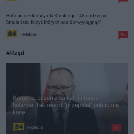
Hofman bezlitosny dla Kurskiego. "48 godzin po
Smoleńsku liczył, których posłów wyciągnąć"
Redakcja
85
#
Rząd
Karaoke, basen z kulkami i tańce
hulańce. Tak resort "przepalał" publiczną
kasę
Redakcja
67