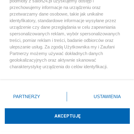
podmioty z salon24.pl uzyskujemy dostęp i
przechowujemy informacje na urządzeniu oraz
przetwarzamy dane osobowe, takie jak unikalne
identyfikatory, standardowe informacje wysyłane przez
urządzenie czy dane przeglądania w celu zapewniania
spersonalizowanych reklam, wybór spersonalizowanych
treści, pomiar reklam i treści, badanie odbiorców oraz
Podziel się swoją opinią
ulepszanie usług. Za zgodą Użytkownika my i Zaufani
Partnerzy możemy używać dokładnych danych
ZAŁÓŻ BLOG
geolokalizacyjnych oraz aktywnie skanować
charakterystykę urządzenia do celów identyfikacji.
Ponieważ cenimy Twoją prywatność, prosimy o zgodę na
korzystanie z tych technologii poprzez kliknięcie
Polityka
„Akceptuję”. Zgoda jest dobrowolna i zawsze możesz ją
zmienić/wycofać klikając przycisk ustawień prywatności
PARTNERZY
USTAWIENIA
Gospodarka
znajdujący się w lewym dolnym rogu strony
. Niektóre
rodzaje przetwarzania danych nie wymagają zgody
Rozmaitości
użytkownika, ale masz prawo sprzeciwić się takiemu
AKCEPTUJĘ
przetwarzaniu. Preferencje będą miały zastosowania tylko
na tej witrynie.
Technologie