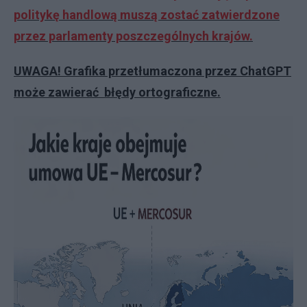
politykę handlową muszą zostać zatwierdzone
przez parlamenty poszczególnych krajów.
UWAGA! Grafika przetłumaczona przez ChatGPT
może zawierać błędy ortograficzne.