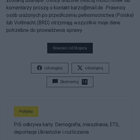
zostaną usunięte. Osoby urażone treścią moich notek lub
komentarzy proszę o kontakt karzo@mail.de Prawnicy
osób urażonych po przedłożeniu pełnomocnictwa (Polska)
lub Vollmacht (BRD) otrzymają wszystkie moje dane
potrzebne do prowadzenia sprawy.
Nowości od blogera
Udostępnij
Udostępnij
Skomentuj
18
Polityka
PiS odkrywa karty. Demografia, mieszkania, ETS,
deportacje Ukraińców i rozliczenia