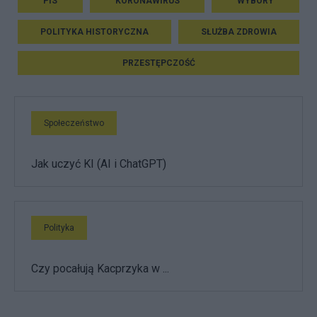
PIS
KORONAWIRUS
WYBORY
POLITYKA HISTORYCZNA
SŁUŻBA ZDROWIA
PRZESTĘPCZOŚĆ
Społeczeństwo
Jak uczyć KI (AI i ChatGPT)
Polityka
Czy pocałują Kacprzyka w ...