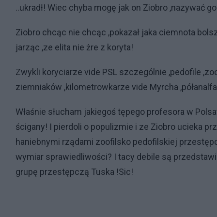
..ukradł! Wiec chyba mogę jak on Ziobro ,nazywać g
Ziobro chcąc nie chcąc ,pokazał jaka ciemnota bols
jarząc ,ze elita nie żre z koryta!
Zwykli koryciarze vide PSL szczególnie ,pedofile ,zoo
ziemniaków ,kilometrowkarze vide Myrcha ,półanalfab
Właśnie słucham jakiegoś tępego profesora w Polsat
ścigany! I pierdoli o populizmie i ze Ziobro ucieka 
haniebnymi rządami zoofilsko pedofilskiej przestęp
wymiar sprawiedliwości? I tacy debile są przedstawi
grupę przestępczą Tuska !Sic!