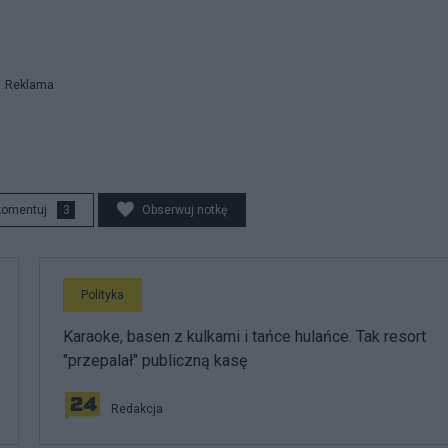
Reklama
komentuj
3
Obserwuj notkę
Polityka
Karaoke, basen z kulkami i tańce hulańce. Tak resort
"przepalał" publiczną kasę
Redakcja