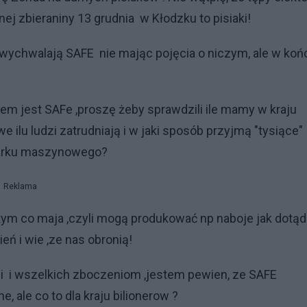
dnej zbieraniny 13 grudnia w Kłodzku to pisiaki!
rzy wychwalają SAFE nie mając pojęcia o niczym, ale w koń
em jest SAFe ,proszę żeby sprawdzili ile mamy w kraju
ilu ludzi zatrudniają i w jaki sposób przyjmą "tysiące"
parku maszynowego?
Reklama
 tym co maja ,czyli mogą produkować np naboje jak dotąd 
ień i wie ,ze nas obronią!
iei i wszelkich zboczeniom ,jestem pewien, ze SAFE
 ale co to dla kraju bilionerow ?