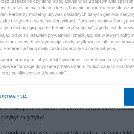
przez urządzenie czy dane przeglądania w celu zapewniania sperson
two wie ,ze Tusk ma w tej dziedzinie (mima wątłego ilora
ych treści, pomiar reklam i treści, badanie odbiorców oraz ulepszan
, pomoc w zatuszowani zamachu w Smoleńsku ,kradzieży
fani Partnerzy możemy używać dokładnych danych geolokalizacyjn
taki kredyt!
tykę urządzenia do celów identyfikacji. Ponieważ cenimy Twoją pry
z tych technologii poprzez kliknięcie „Akceptuję”. Zgoda jest dobro
ikając przycisk ustawień prywatności znajdujący się w lewym dolny
 najbardziej chamskich i tępych towarzyszy ,niejaki Trel
etwarzania danych nie wymagają zgody użytkownika, ale masz prawo 
nowani! Sic!
. Preferencje będą miały zastosowania tylko na tej witrynie.
szymi informacjami, abyś mógł świadomie i komfortowo korzystać z
jej obiecanej kasy!
gółowe informacje dotyczące przetwarzania Twoich danych znajdzi
s
oraz po kliknięciu w „Ustawienia”.
Reklama
nie i "upadku" komuny ,wciąż tworzy grunt do zasmradzan
USTAWIENIA
i do tytułu elity ,gdy nawet drogi garnitur ich do tego 
u w Collegium Tumanum na pewno! Chyba każdy widział 
 grzyby! na grzyby!
ę Zonda na durnych pisiakow ! Nie wątpię, ze tępy elekto