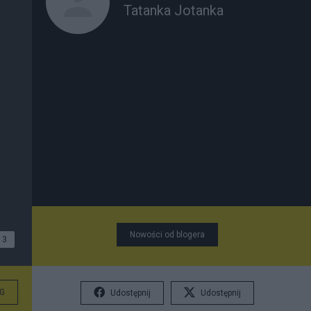
Tatanka Jotanka
Nowości od blogera
3
G
Udostępnij
Udostępnij