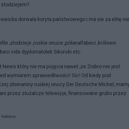
o złodziejem?
zewicka dorwała koryta państwowego i ma sie za elitę ni
file ,złodzieje ,ruskie onuce ,półanalfabeci ,królowe
eci vide dyplomatolek Sikorski etc.
 News który nie ma pojęcia nawet ,ze Ziobro nie jest
przed wymiarem sprawiedliwości! Sic! Od kiedy pod
czej zbieraniny ruskiej onucy Der Deutsche Michel, mam
ani przez służalcze telewizje, finansowane grubo przez
Reklama