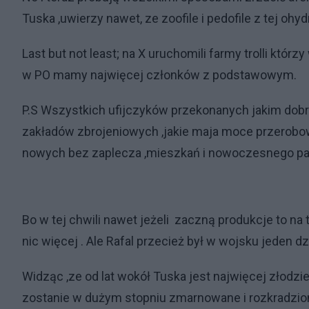
Tuska ,uwierzy nawet, ze zoofile i pedofile z tej ohy
Last but not least; na X uruchomili farmy trolli któ
w PO mamy najwięcej członków z podstawowym.
P.S Wszystkich ufijczyków przekonanych jakim dobr
zakładów zbrojeniowych ,jakie maja moce przerobowe 
nowych bez zaplecza ,mieszkań i nowoczesnego 
Bo w tej chwili nawet jeżeli zaczną produkcje to na
nic więcej . Ale Rafal przecież był w wojsku jeden dz
Widząc ,ze od lat wokół Tuska jest najwięcej złodz
zostanie w dużym stopniu zmarnowane i rozkradzione,