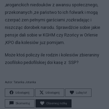
,aroganckich niedouków z awansu społecznego,
przekonanych ,ze państwo to ich folwark i mogą
czerpać zen pełnymi garściami ,rozkradając i
niszcząc dorobek narodu. Sprawdźcie sobie jakie
pensje dali sobie w KGHM czy Rzońcy w Orlenie
,KPO dla kolesiów juz pomijam.
Może ktoś policzy ile rodzin i kolesiów zbieraniny
zoofilsko pedofilskiej doi kasę z SSP?
Autor: Tatanka Jotanka
Udostępnij
Udostępnij
Lubię to!
Skomentuj
Obserwuj notkę