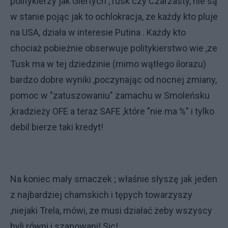
politykierzy jak Giertych ,Tusk czy Czarzasty, nie są
w stanie pojąc jak to ochlokracja, ze każdy kto pluje
na USA, działa w interesie Putina . Każdy kto
chociaż pobieżnie obserwuje politykierstwo wie ,ze
Tusk ma w tej dziedzinie (mimo wątłego ilorazu)
bardzo dobre wyniki ,poczynając od nocnej zmiany,
pomoc w "zatuszowaniu" zamachu w Smoleńsku
,kradzieży OFE a teraz SAFE ,które "nie ma %" i tylko
debil bierze taki kredyt!
Na koniec mały smaczek ; właśnie słyszę jak jeden
z najbardziej chamskich i tępych towarzyszy
,niejaki Trela, mówi, ze musi działać żeby wszyscy
byli równi i szanowani! Sic!