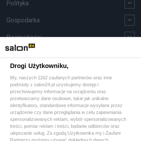
Polityka
Gospodarka
Rozmaitości
Technologie
Drogi Użytkowniku,
Sport
My, naszych 1162 zaufanych partnerów oraz inne
podmioty z salon24.pl uzyskujemy dostęp i
Społeczeństwo
przechowujemy informacje na urządzeniu oraz
przetwarzamy dane osobowe, takie jak unikalne
Kultura
identyfikatory, standardowe informacje wysyłane przez
urządzenie czy dane przeglądania w celu zapewniania
spersonalizowanych reklam, wybór spersonalizowanych
treści, pomiar reklam i treści, badanie odbiorców oraz
ulepszanie usług. Za zgodą Użytkownika my i Zaufani
X
Facebook
Instagram
Youtube
Partnerzy możemy używać dokładnych danych