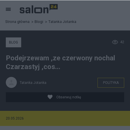
Strona główna
Blogi
Tatanka Jotanka
42
BLOG
Podejrzewam ,ze czerwony nochal
Czarzastyj ,cos...
Tatanka Jotanka
POLITYKA
Obserwuj notkę
20.05.2026