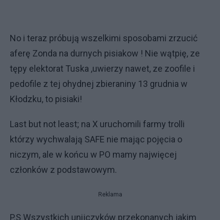
No i teraz próbują wszelkimi sposobami zrzucić
aferę Zonda na durnych pisiakow ! Nie wątpię, ze
tępy elektorat Tuska ,uwierzy nawet, ze zoofile i
pedofile z tej ohydnej zbieraniny 13 grudnia w
Kłodzku, to pisiaki!
Last but not least; na X uruchomili farmy trolli
którzy wychwalają SAFE nie mając pojęcia o
niczym, ale w końcu w PO mamy najwięcej
członków z podstawowym.
Reklama
P.S Wszystkich unijczyków przekonanych jakim