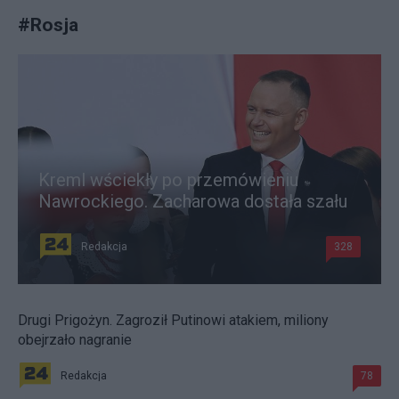
#
Rosja
Kreml wściekły po przemówieniu
Nawrockiego. Zacharowa dostała szału
Redakcja
328
Drugi Prigożyn. Zagroził Putinowi atakiem, miliony
obejrzało nagranie
Redakcja
78