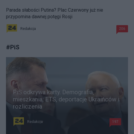
Parada słabości Putina? Plac Czerwony już nie
przypomina dawnej potęgi Rosji
Redakcja
206
#
PiS
PiS odkrywa karty. Demografia,
mieszkania, ETS, deportacje Ukraińców i
rozliczenia
Redakcja
197