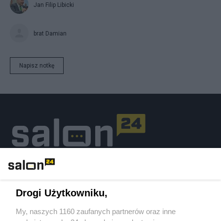
Jan Filip Libicki
brat Damian
Napisz notkę
Podziel się swoją opinią
Drogi Użytkowniku,
ZAŁÓŻ BLOG
My, naszych 1160 zaufanych partnerów oraz inne