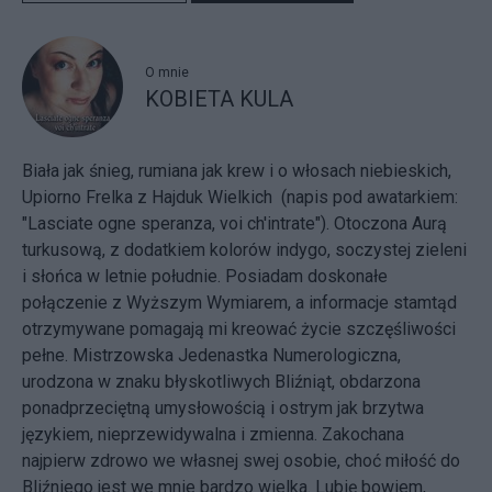
O mnie
KOBIETA KULA
Biała jak śnieg, rumiana jak krew i o włosach niebieskich,
Upiorno Frelka z Hajduk Wielkich (napis pod awatarkiem:
"Lasciate ogne speranza, voi ch'intrate"). Otoczona Aurą
turkusową, z dodatkiem kolorów indygo, soczystej zieleni
i słońca w letnie południe. Posiadam doskonałe
połączenie z Wyższym Wymiarem, a informacje stamtąd
otrzymywane pomagają mi kreować życie szczęśliwości
pełne. Mistrzowska Jedenastka Numerologiczna,
urodzona w znaku błyskotliwych Bliźniąt, obdarzona
ponadprzeciętną umysłowością i ostrym jak brzytwa
językiem, nieprzewidywalna i zmienna. Zakochana
najpierw zdrowo we własnej swej osobie, choć miłość do
Bliźniego jest we mnie bardzo wielka. Lubię bowiem,