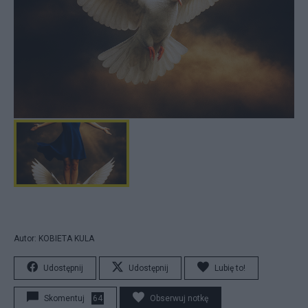
Autor: KOBIETA KULA
Udostępnij
Udostępnij
Lubię to!
Skomentuj
64
Obserwuj notkę