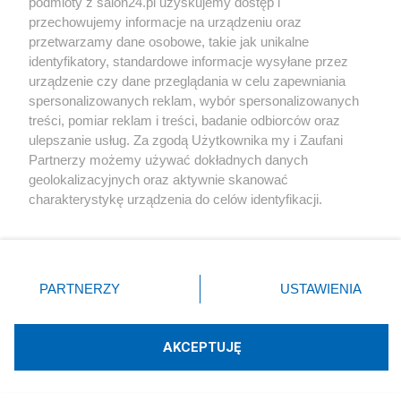
podmioty z salon24.pl uzyskujemy dostęp i
Polityka
przechowujemy informacje na urządzeniu oraz
przetwarzamy dane osobowe, takie jak unikalne
identyfikatory, standardowe informacje wysyłane przez
Gospodarka
urządzenie czy dane przeglądania w celu zapewniania
spersonalizowanych reklam, wybór spersonalizowanych
Rozmaitości
treści, pomiar reklam i treści, badanie odbiorców oraz
ulepszanie usług. Za zgodą Użytkownika my i Zaufani
Technologie
Partnerzy możemy używać dokładnych danych
geolokalizacyjnych oraz aktywnie skanować
charakterystykę urządzenia do celów identyfikacji.
Sport
Ponieważ cenimy Twoją prywatność, prosimy o zgodę na
korzystanie z tych technologii poprzez kliknięcie
Społeczeństwo
„Akceptuję”. Zgoda jest dobrowolna i zawsze możesz ją
zmienić/wycofać klikając przycisk ustawień prywatności
PARTNERZY
USTAWIENIA
znajdujący się w lewym dolnym rogu strony
. Niektóre
Kultura
rodzaje przetwarzania danych nie wymagają zgody
użytkownika, ale masz prawo sprzeciwić się takiemu
AKCEPTUJĘ
przetwarzaniu. Preferencje będą miały zastosowania tylko
na tej witrynie.
X
Facebook
Instagram
Youtube