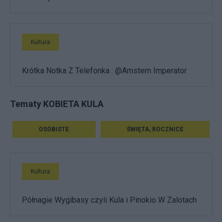
Kultura
Krótka Notka Z Telefonka : @Amstern Imperator
Tematy KOBIETA KULA
OSOBISTE
ŚWIĘTA, ROCZNICE
Kultura
Półnagie Wygibasy czyli Kula i Pinokio W Zalotach