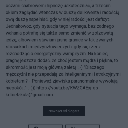
oczami chabrowemi hipnozę uskuteczniać, a trzecim
okiem zaglądać wtenczas w duszę delikwenta i radością
ową duszę napełniać, gdy w niej radości jest deficyt.
Jednakowoż, gdy sytuacja tego wymaga, bez żadnego
wahania potrafię się także samo zmienić w zołzowatą
jędzę, albowiem stawiam jasne granice w tak zwanych
stosunkach międzyczłowieczych, gdy się rzecz
rozchodząc o energetyczny wampiryzm. Na koniec,
pragnę jeszcze dodać, że choć jestem mądra i piękna, to
skromność jest moją główną zaletą. ;-) "Dlaczego
mężczyźni nie przepadają za inteligentnymi i atrakcyjnymi
kobietami? - Ponieważ zjawiska paranormalne wywołują
niepokój..." ;-)))
https://youtu.be/KWZGAExj-es
kobietakula@gmail.com
Nowości od blogera