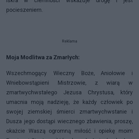
iskra w ciemności wskazuje drogę i jest
pocieszeniem.
Reklama
Moja Modlitwa za Zmarłych:
Wszechmogący Wieczny Boże, Aniołowie i
Wniebowstąpieni Mistrzowie, z wiarą w
zmartwychwstałego Jezusa Chrystusa, który
umacnia moją nadzieję, że każdy człowiek po
swojej ziemskiej śmierci zmartwychwstanie i
Dusza jego dostąpi wiecznego zbawienia, proszę,
okażcie Waszą ogromną miłość i opiekę moim