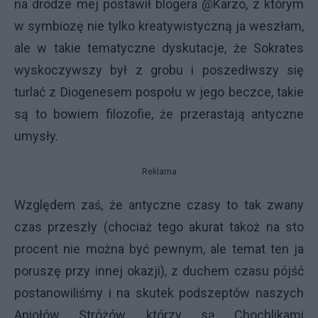
na drodze mej postawił blogera @Karzo, z którym
w symbiozę nie tylko kreatywistyczną ja weszłam,
ale w takie tematyczne dyskutacje, że Sokrates
wyskoczywszy był z grobu i poszedłwszy się
turlać z Diogenesem pospołu w jego beczce, takie
są to bowiem filozofie, że przerastają antyczne
umysły.
Reklama
Względem zaś, że antyczne czasy to tak zwany
czas przeszły (chociaż tego akurat takoż na sto
procent nie można być pewnym, ale temat ten ja
poruszę przy innej okazji), z duchem czasu pójść
postanowiliśmy i na skutek podszeptów naszych
Aniołów Stróżów, którzy są Chochlikami