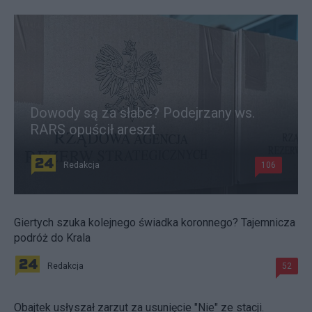
Dowody są za słabe? Podejrzany ws.
RARS opuścił areszt
Redakcja
106
Giertych szuka kolejnego świadka koronnego? Tajemnicza
podróż do Krala
Redakcja
52
Obajtek usłyszał zarzut za usunięcie "Nie" ze stacji.