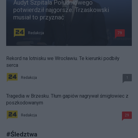
Audyt Szpitala Południowego
potwierdził najgorsze. Trzaskowski
musiał to przyznać
Redakcja
79
Rekord na lotnisku we Wrocławiu. Te kierunki podbiły
serca
Redakcja
1
Tragedia w Brzesku. Tłum gapiów nagrywał śmigłowiec z
poszkodowanym
Redakcja
29
#
Śledztwa