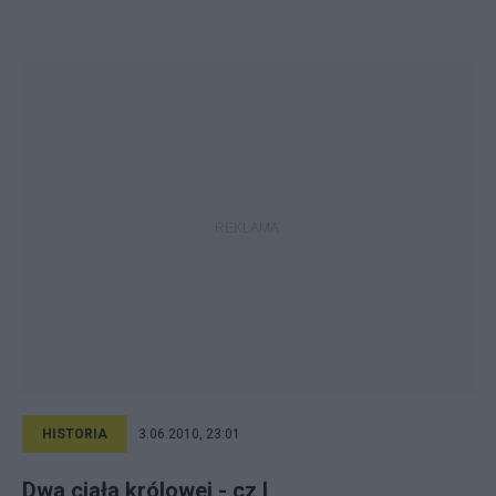
HISTORIA
3.06.2010, 23:01
Dwa ciała królowej - cz I