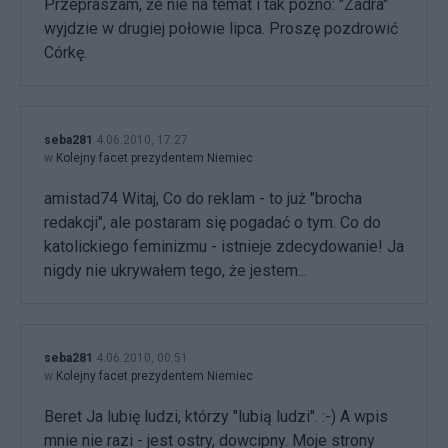
Przepraszam, że nie na temat i tak późno: "Zadra"
wyjdzie w drugiej połowie lipca. Proszę pozdrowić
Córkę.
seba281
4.06.2010, 17:27
w
Kolejny facet prezydentem Niemiec
amistad74 Witaj, Co do reklam - to już "brocha
redakcji", ale postaram się pogadać o tym. Co do
katolickiego feminizmu - istnieje zdecydowanie! Ja
nigdy nie ukrywałem tego, że jestem...
seba281
4.06.2010, 00:51
w
Kolejny facet prezydentem Niemiec
Beret Ja lubię ludzi, którzy "lubią ludzi". :-) A wpis
mnie nie razi - jest ostry, dowcipny. Moje strony