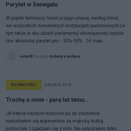
Parytet w Senegalu
W piątek tamtejszy Senat przyjął ustawę, według której
we wszystkich wybieralnych instytucjach państwowych (w
tym także w obu izbach parlamentu) obowiązywać będzie
tzw. absolutny parytet płci - 50%-50%. 14. maja...
seba281
na blogu
Kobiety w polityce
ROZMAITOŚCI
3.06.2010, 23:10
Trochę o mnie - parę lat temu...
„W trakcie każdych wyborów już do znudzenia
nasłuchałem się argumentów za większą liczbą
polityczek. I zgadzam się z nimi. Nie usłyszałem tylko