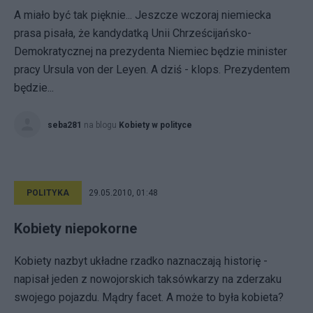
A miało być tak pięknie... Jeszcze wczoraj niemiecka
prasa pisała, że kandydatką Unii Chrześcijańsko-
Demokratycznej na prezydenta Niemiec będzie minister
pracy Ursula von der Leyen. A dziś - klops. Prezydentem
będzie...
seba281
na blogu
Kobiety w polityce
POLITYKA
29.05.2010, 01:48
Kobiety niepokorne
Kobiety nazbyt układne rzadko naznaczają historię -
napisał jeden z nowojorskich taksówkarzy na zderzaku
swojego pojazdu. Mądry facet. A może to była kobieta?