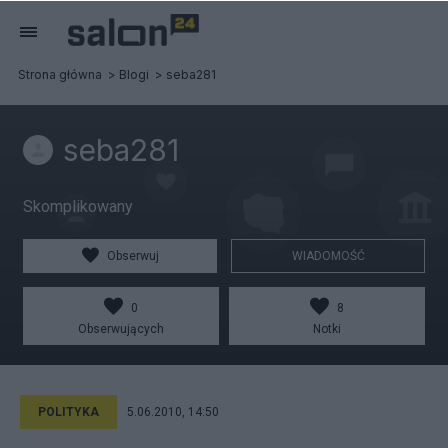
Strona główna
Blogi
seba281
seba281
Skomplikowany
Obserwuj
WIADOMOŚĆ
0
8
Obserwujących
Notki
POLITYKA
5.06.2010, 14:50