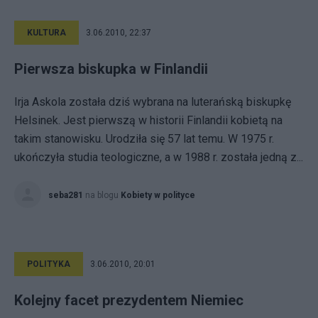
KULTURA
3.06.2010, 22:37
Pierwsza biskupka w Finlandii
Irja Askola została dziś wybrana na luterańską biskupkę
Helsinek. Jest pierwszą w historii Finlandii kobietą na
takim stanowisku. Urodziła się 57 lat temu. W 1975 r.
ukończyła studia teologiczne, a w 1988 r. została jedną z...
seba281
na blogu
Kobiety w polityce
POLITYKA
3.06.2010, 20:01
Kolejny facet prezydentem Niemiec