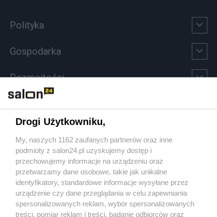
Polityka
Gospodarka
Rozmaitości
Technologie
Drogi Użytkowniku,
Sport
My, naszych 1162 zaufanych partnerów oraz inne
podmioty z salon24.pl uzyskujemy dostęp i
Społeczeństwo
przechowujemy informacje na urządzeniu oraz
przetwarzamy dane osobowe, takie jak unikalne
Kultura
identyfikatory, standardowe informacje wysyłane przez
urządzenie czy dane przeglądania w celu zapewniania
spersonalizowanych reklam, wybór spersonalizowanych
treści, pomiar reklam i treści, badanie odbiorców oraz