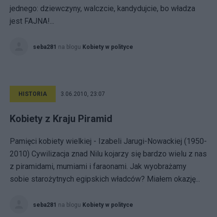
jednego: dziewczyny, walczcie, kandydujcie, bo władza
jest FAJNA!...
seba281
na blogu
Kobiety w polityce
HISTORIA
3.06.2010, 23:07
Kobiety z Kraju Piramid
Pamięci kobiety wielkiej - Izabeli Jarugi-Nowackiej (1950-
2010) Cywilizacja znad Nilu kojarzy się bardzo wielu z nas
z piramidami, mumiami i faraonami. Jak wyobrażamy
sobie starożytnych egipskich władców? Miałem okazję...
seba281
na blogu
Kobiety w polityce