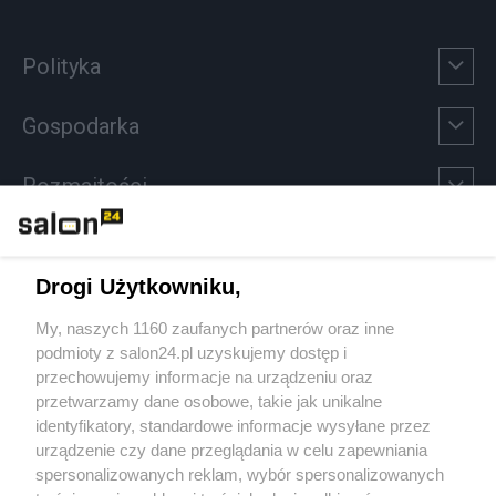
Polityka
Gospodarka
Rozmaitości
Technologie
Drogi Użytkowniku,
Sport
My, naszych 1160 zaufanych partnerów oraz inne
podmioty z salon24.pl uzyskujemy dostęp i
Społeczeństwo
przechowujemy informacje na urządzeniu oraz
przetwarzamy dane osobowe, takie jak unikalne
Kultura
identyfikatory, standardowe informacje wysyłane przez
urządzenie czy dane przeglądania w celu zapewniania
spersonalizowanych reklam, wybór spersonalizowanych