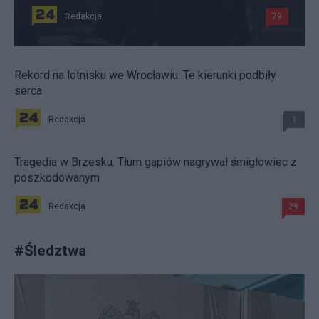
Redakcja
79
Rekord na lotnisku we Wrocławiu. Te kierunki podbiły
serca
Redakcja
1
Tragedia w Brzesku. Tłum gapiów nagrywał śmigłowiec z
poszkodowanym
Redakcja
29
#
Śledztwa