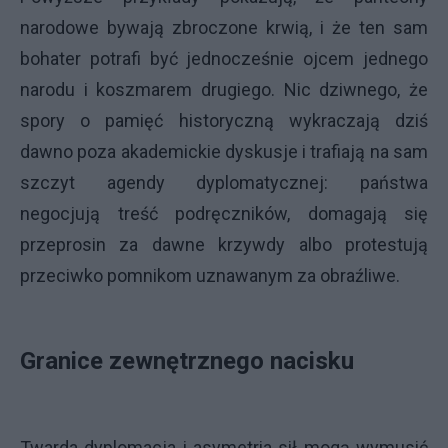
narodowe bywają zbroczone krwią, i że ten sam
bohater potrafi być jednocześnie ojcem jednego
narodu i koszmarem drugiego. Nic dziwnego, że
spory o pamięć historyczną wykraczają dziś
dawno poza akademickie dyskusje i trafiają na sam
szczyt agendy dyplomatycznej: państwa
negocjują treść podręczników, domagają się
przeprosin za dawne krzywdy albo protestują
przeciwko pomnikom uznawanym za obraźliwe.
Granice zewnętrznego nacisku
Twarda dyplomacja i asymetria sił mogą wymusić