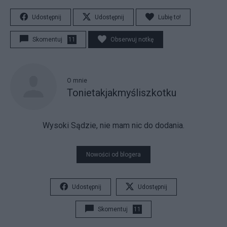
Udostępnij
Udostępnij
Lubię to!
Skomentuj
11
Obserwuj notkę
O mnie
Tonietakjakmyśliszkotku
Wysoki Sądzie, nie mam nic do dodania.
Nowości od blogera
Udostępnij
Udostępnij
Skomentuj
11