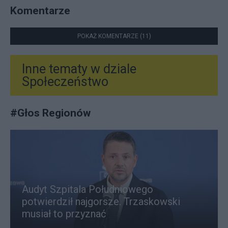
Komentarze
POKAŻ KOMENTARZE (11)
Inne tematy w dziale
Społeczeństwo
#
Głos Regionów
Audyt Szpitala Południowego
potwierdził najgorsze. Trzaskowski
musiał to przyznać