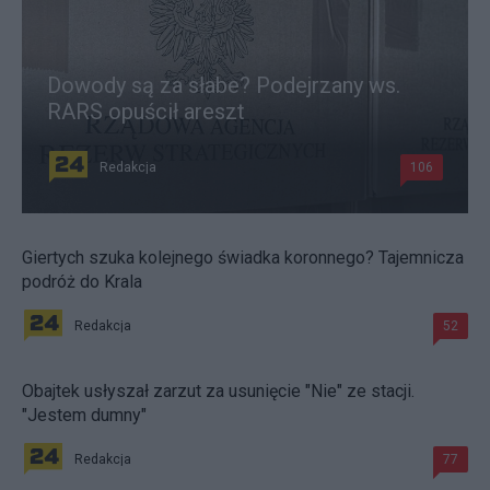
Dowody są za słabe? Podejrzany ws.
RARS opuścił areszt
Redakcja
106
Giertych szuka kolejnego świadka koronnego? Tajemnicza
podróż do Krala
Redakcja
52
Obajtek usłyszał zarzut za usunięcie "Nie" ze stacji.
"Jestem dumny"
Redakcja
77