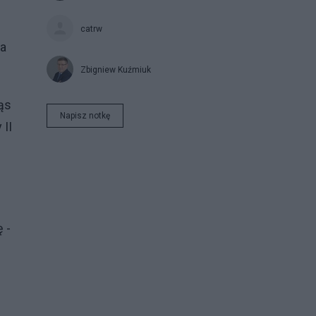
catrw
ka
Zbigniew Kuźmiuk
ąs
Napisz notkę
 II
 -