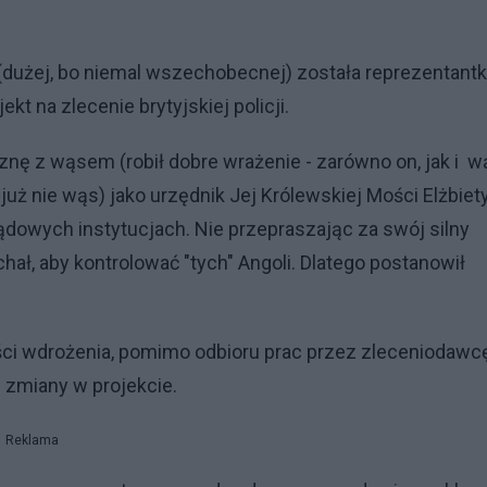
dużej, bo niemal wszechobecnej) została reprezentant
ekt na zlecenie brytyjskiej policji.
ę z wąsem (robił dobre wrażenie - zarówno on, jak i w
 już nie wąs) jako urzędnik Jej Królewskiej Mości Elżbiety
ządowych instytucjach. Nie przepraszając za swój silny
ał, aby kontrolować "tych" Angoli. Dlatego postanowił
ści wdrożenia, pomimo odbioru prac przez zleceniodawcę
 zmiany w projekcie.
Reklama