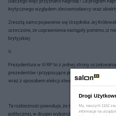
Dlaczego więc przyznano nagrodę? Za program nap
krytycznego względem zlecoeniodawcy oraz obiek
Zresztą samo pojawienie się Urzędnika Jej Królewskie
urzeczone, że usprawnienia nastąpiły pomimo, iz nie by
brytyjskiej.
II.
Prezydentura w III RP to z jednej strony oczekiwan
prezedentów i przypisujące prezydentowi rolę niekon
wraz z sposobem elekcji stwarzające z Prezydentury 
Drogi Użytkow
Ta rozbieżność powoduje, że najlepsze oceny od sw
My, naszych 1162 zau
informacje na urządze
politycznej, w drugiej wyborców) zbierają prezyden