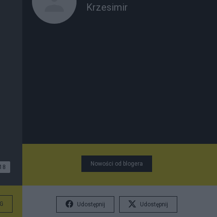
Krzesimir
Nowości od blogera
18
G
Udostępnij
Udostępnij