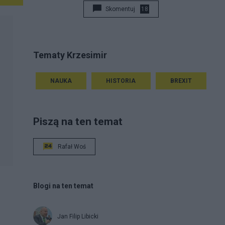
Skomentuj
18
Tematy Krzesimir
NAUKA
HISTORIA
BREXIT
Piszą na ten temat
Rafał Woś
Blogi na ten temat
Jan Filip Libicki