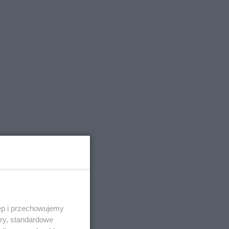
ędu
ęp i przechowujemy
ory, standardowe