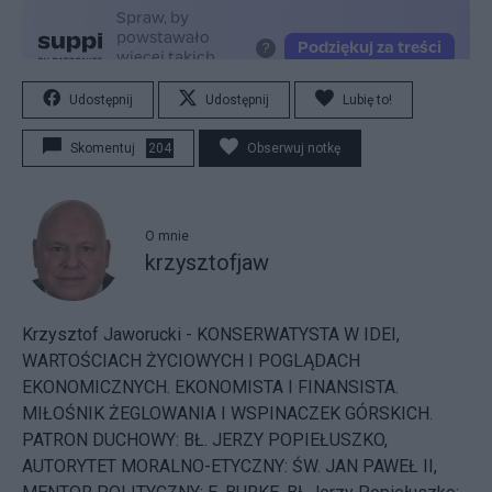
Udostępnij
Udostępnij
Lubię to!
Skomentuj
204
Obserwuj notkę
O mnie
krzysztofjaw
Krzysztof Jaworucki - KONSERWATYSTA W IDEI,
WARTOŚCIACH ŻYCIOWYCH I POGLĄDACH
EKONOMICZNYCH. EKONOMISTA I FINANSISTA.
MIŁOŚNIK ŻEGLOWANIA I WSPINACZEK GÓRSKICH.
PATRON DUCHOWY: BŁ. JERZY POPIEŁUSZKO,
AUTORYTET MORALNO-ETYCZNY: ŚW. JAN PAWEŁ II,