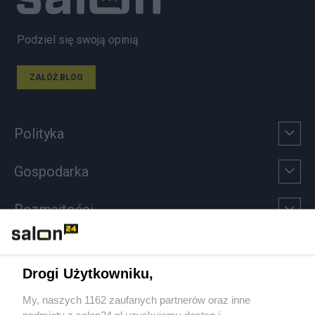
Podziel się swoją opinią
ZAŁÓŻ BLOG
Polityka
Gospodarka
Rozmaitości
Technologie
Drogi Użytkowniku,
Sport
My, naszych 1162 zaufanych partnerów oraz inne
podmioty z salon24.pl uzyskujemy dostęp i