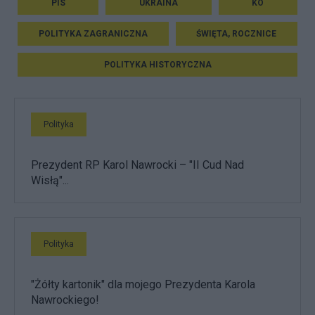
PIS
UKRAINA
KO
POLITYKA ZAGRANICZNA
ŚWIĘTA, ROCZNICE
POLITYKA HISTORYCZNA
Polityka
Prezydent RP Karol Nawrocki – "II Cud Nad
Wisłą"...
Polityka
"Żółty kartonik" dla mojego Prezydenta Karola
Nawrockiego!