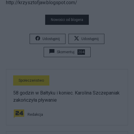
http://krzysztofjaw.blogspot.com/
Nowości od blogera
Udostępnij
Udostępnij
Skomentuj
204
Społeczeństwo
58 godzin w Bałtyku i koniec. Karolina Szczepaniak
zakończyła pływanie
Redakcja