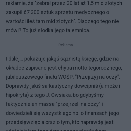
reklamie, że "zebrał przez 30 lat aż 1,5 mld złotych i
zakupił 67 300 sztuk sprzętu medycznego o
wartości ileś tam mld złotych". Dlaczego tego nie
mówi? To już słodka jego tajemnica.
Reklama
I dalej... pokazuje jakąś sążnistą księgę, gdzie na
okładce zapisane jest chyba motto tegorocznego,
jubileuszowego finału WOŚP: "Przejrzyj na oczy".
Doprawdy jakiś sarkastyczny dowcipniś (a może i
hipokryta) z tego J. Owsiaka, bo gdybyśmy
faktycznie en masse "przejrzeli na oczy" i
dowiedzieli się wszystkiego np. o finansach jego
przedsięwzięcia oraz o tym, kto naprawdę jest