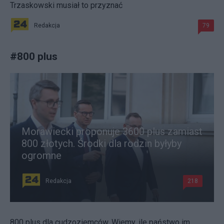
Trzaskowski musiał to przyznać
Redakcja
79
#
800 plus
Morawiecki proponuje 3600 plus zamiast
800 złotych. Środki dla rodzin byłyby
ogromne
Redakcja
218
800 plus dla cudzoziemców. Wiemy, ile państwo im