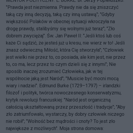
MENTOR POLITYCZNY: E. BURKE. Bł. Jerzy Popiełuszko:
"Prawda jest niezmienna. Prawdy nie da się zniszczyć
taką czy inną decyzją, taką czy inną ustawą"; "Gdyby
większość Polaków w obecnej sytuacji wkroczyła na
drogę prawdy, stalibyśmy się wolnymi już teraz"; "Zło
dobrem zwyciężaj". Św. Jan Paweł II: "Jeśli ktoś lub coś
każe Ci sądzić, że jesteś już u kresu, nie wierz w to! Jeśli
znasz odwieczną Miłość, która Cię stworzyła"; "Człowiek
jest wielki nie przez to, co posiada, ale kim jest, nie przez
to, co ma, lecz przez to czym dzieli się z innymi"; Nie
sposób inaczej zrozumieć Człowieka, jak w tej
wspólnocie jaką jest Naród"; "Musicie być mocni mocą
wiary i nadziei". Edmund Burke (1729–1797) – irlandzki
filozof i polityk, twórca nowoczesnego konserwatyzmu,
krytyk rewolucji francuskiej: "Naród jest organiczną
całością ukształtowaną przez przeszłość i tradycje"; "Aby
zło zatriumfowało, wystarczy, by dobry człowiek niczego
nie robił"; "Wolność bez mądrości i cnoty? To jest zło
największe z możliwych". Moja strona domowa: