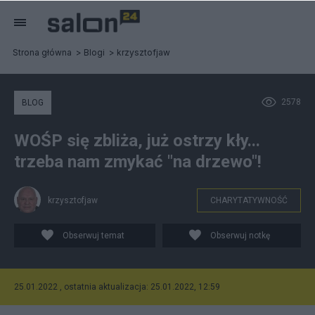
Strona główna
Blogi
krzysztofjaw
2578
BLOG
WOŚP się zbliża, już ostrzy kły...
trzeba nam zmykać "na drzewo"!
krzysztofjaw
CHARYTATYWNOŚĆ
Obserwuj temat
Obserwuj notkę
25.01.2022 , ostatnia aktualizacja: 25.01.2022, 12:59