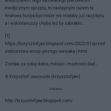
właścicielem tego darowanego placówkom
medycznym sprzętu, to następnym razem ta
finałowa hucpa być może nie miałaby już racji bytu
a i wolontariuszy chyba też by zabrakło...
[1]
https://krzysztofjaw.blogspot.com/2022/01/przed
siebiorstwo-wosp-jerzego-owsiaka-i.html
Zostaw za sobą dobra, miłości i mądrości ślad...
© Krzysztof Jaworucki (krzysztofjaw)
Reklama
http://krzysztofjaw.blogspot.com/