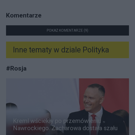
Komentarze
POKAŻ KOMENTARZE (9)
Inne tematy w dziale
Polityka
#
Rosja
Kreml wściekły po przemówieniu
Nawrockiego. Zacharowa dostała szału