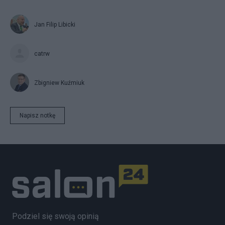
Jan Filip Libicki
catrw
Zbigniew Kuźmiuk
Napisz notkę
Podziel się swoją opinią