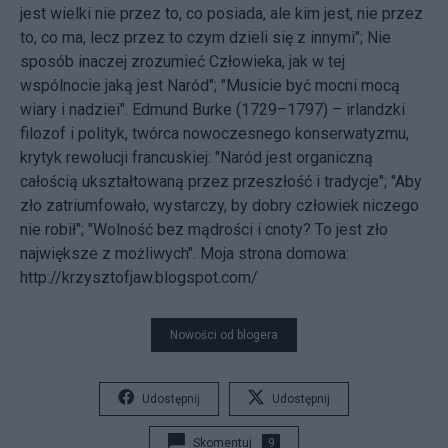
jest wielki nie przez to, co posiada, ale kim jest, nie przez
to, co ma, lecz przez to czym dzieli się z innymi"; Nie
sposób inaczej zrozumieć Człowieka, jak w tej
wspólnocie jaką jest Naród"; "Musicie być mocni mocą
wiary i nadziei". Edmund Burke (1729–1797) – irlandzki
filozof i polityk, twórca nowoczesnego konserwatyzmu,
krytyk rewolucji francuskiej: "Naród jest organiczną
całością ukształtowaną przez przeszłość i tradycje"; "Aby
zło zatriumfowało, wystarczy, by dobry człowiek niczego
nie robił"; "Wolność bez mądrości i cnoty? To jest zło
największe z możliwych". Moja strona domowa:
http://krzysztofjaw.blogspot.com/
Nowości od blogera
Udostępnij
Udostępnij
Skomentuj
9