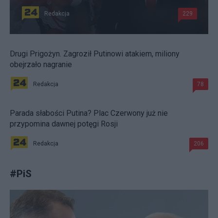
Redakcja
229
Drugi Prigożyn. Zagroził Putinowi atakiem, miliony
obejrzało nagranie
Redakcja
78
Parada słabości Putina? Plac Czerwony już nie
przypomina dawnej potęgi Rosji
Redakcja
206
#
PiS