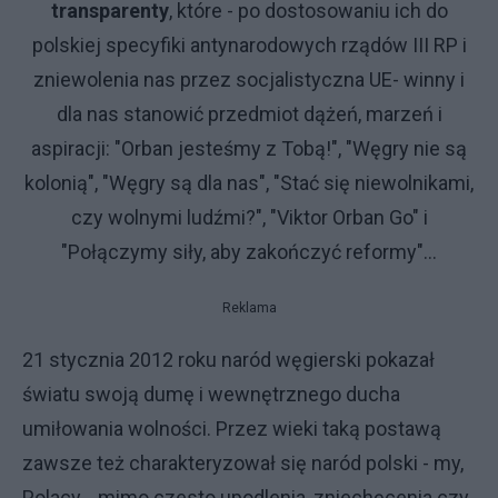
transparenty
, które - po dostosowaniu ich do
polskiej specyfiki antynarodowych rządów III RP i
zniewolenia nas przez socjalistyczna UE- winny i
dla nas stanowić przedmiot dążeń, marzeń i
aspiracji: "Orban jesteśmy z Tobą!", "Węgry nie są
kolonią", "Węgry są dla nas", "Stać się niewolnikami,
czy wolnymi ludźmi?", "Viktor Orban Go" i
"Połączymy siły, aby zakończyć reformy"...
Reklama
21 stycznia 2012 roku naród węgierski pokazał
światu swoją dumę i wewnętrznego ducha
umiłowania wolności. Przez wieki taką postawą
zawsze też charakteryzował się naród polski - my,
Polacy... mimo czesto upodlenia, zniechęcenia czy