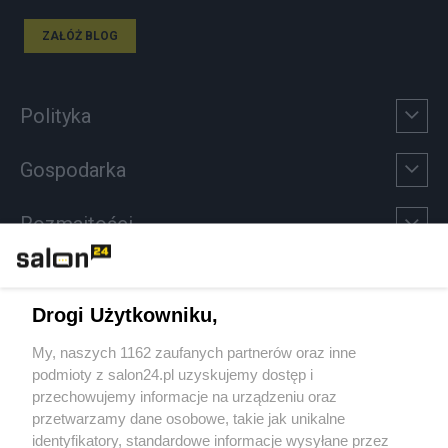
ZAŁÓŻ BLOG
Polityka
Gospodarka
Rozmaitości
Technologie
Drogi Użytkowniku,
Sport
My, naszych 1162 zaufanych partnerów oraz inne
podmioty z salon24.pl uzyskujemy dostęp i
Społeczeństwo
przechowujemy informacje na urządzeniu oraz
przetwarzamy dane osobowe, takie jak unikalne
Kultura
identyfikatory, standardowe informacje wysyłane przez