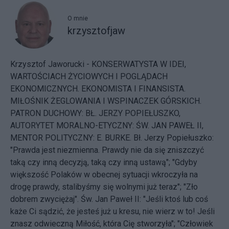
O mnie
krzysztofjaw
Krzysztof Jaworucki - KONSERWATYSTA W IDEI,
WARTOŚCIACH ŻYCIOWYCH I POGLĄDACH
EKONOMICZNYCH. EKONOMISTA I FINANSISTA.
MIŁOŚNIK ŻEGLOWANIA I WSPINACZEK GÓRSKICH.
PATRON DUCHOWY: BŁ. JERZY POPIEŁUSZKO,
AUTORYTET MORALNO-ETYCZNY: ŚW. JAN PAWEŁ II,
MENTOR POLITYCZNY: E. BURKE. Bł. Jerzy Popiełuszko:
"Prawda jest niezmienna. Prawdy nie da się zniszczyć
taką czy inną decyzją, taką czy inną ustawą"; "Gdyby
większość Polaków w obecnej sytuacji wkroczyła na
drogę prawdy, stalibyśmy się wolnymi już teraz"; "Zło
dobrem zwyciężaj". Św. Jan Paweł II: "Jeśli ktoś lub coś
każe Ci sądzić, że jesteś już u kresu, nie wierz w to! Jeśli
znasz odwieczną Miłość, która Cię stworzyła"; "Człowiek