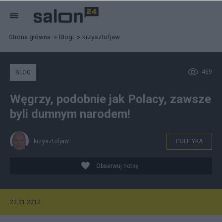
Strona główna
Blogi
krzysztofjaw
469
BLOG
Węgrzy, podobnie jak Polacy, zawsze
byli dumnym narodem!
krzysztofjaw
POLITYKA
Obserwuj notkę
22.01.2012