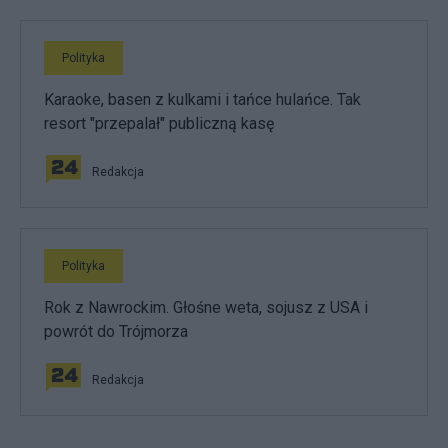
Polityka
Karaoke, basen z kulkami i tańce hulańce. Tak
resort "przepalał" publiczną kasę
Redakcja
Polityka
Rok z Nawrockim. Głośne weta, sojusz z USA i
powrót do Trójmorza
Redakcja