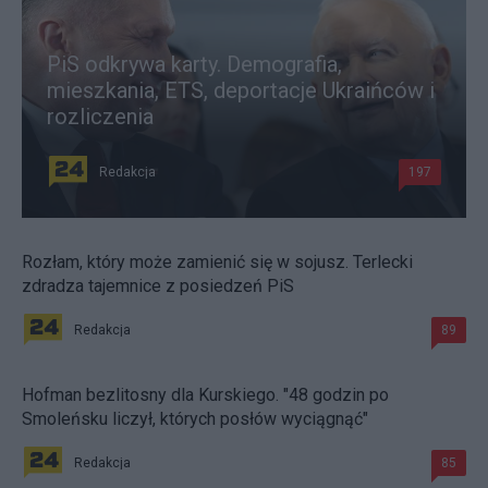
PiS odkrywa karty. Demografia,
mieszkania, ETS, deportacje Ukraińców i
rozliczenia
Redakcja
197
Rozłam, który może zamienić się w sojusz. Terlecki
zdradza tajemnice z posiedzeń PiS
Redakcja
89
Hofman bezlitosny dla Kurskiego. "48 godzin po
Smoleńsku liczył, których posłów wyciągnąć"
Redakcja
85