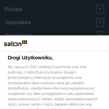
Polityka
Gospodarka
Rozmaitości
Technologie
Drogi Użytkowniku,
Sport
My, naszych 1162 zaufanych partnerów oraz inne
podmioty z salon24.pl uzyskujemy dostęp i
Społeczeństwo
przechowujemy informacje na urządzeniu oraz
przetwarzamy dane osobowe, takie jak unikalne
Kultura
identyfikatory, standardowe informacje wysyłane przez
urządzenie czy dane przeglądania w celu zapewniania
spersonalizowanych reklam, wybór spersonalizowanych
treści, pomiar reklam i treści, badanie odbiorców oraz