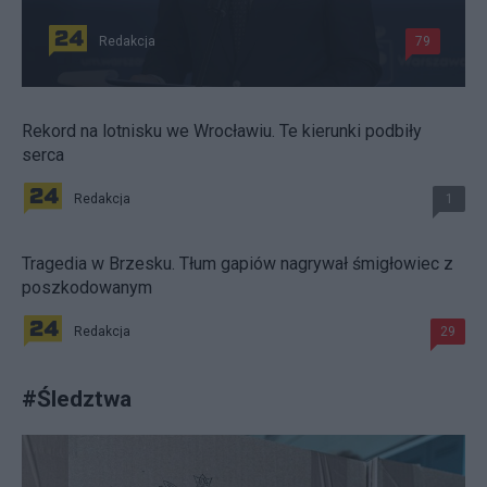
Redakcja
79
Rekord na lotnisku we Wrocławiu. Te kierunki podbiły
serca
Redakcja
1
Tragedia w Brzesku. Tłum gapiów nagrywał śmigłowiec z
poszkodowanym
Redakcja
29
#
Śledztwa