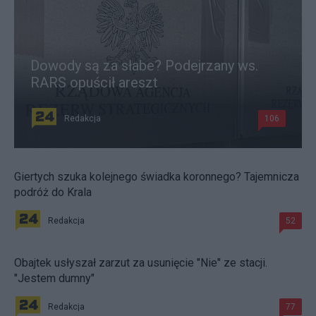
Dowody są za słabe? Podejrzany ws.
RARS opuścił areszt
Redakcja
106
Giertych szuka kolejnego świadka koronnego? Tajemnicza
podróż do Krala
Redakcja
52
Obajtek usłyszał zarzut za usunięcie "Nie" ze stacji.
"Jestem dumny"
Redakcja
77