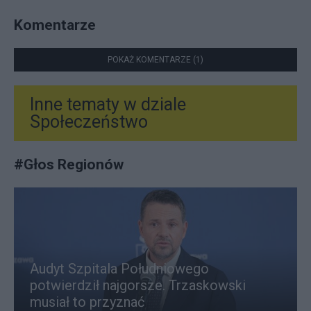
Komentarze
POKAŻ KOMENTARZE (1)
Inne tematy w dziale
Społeczeństwo
#
Głos Regionów
Audyt Szpitala Południowego
potwierdził najgorsze. Trzaskowski
musiał to przyznać