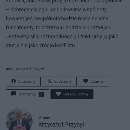
zdrowia, sukcesów, przyjaźni, miłości. I oczywiście
– dobrego dialogu i odbudowania wspólnoty,
bowiem jeśli wspólnota będzie miała solidne
fundamenty, to przetrwa i będzie się rozwijać.
Jesteśmy silni różnorodnością i traktujmy ją jako
atut, a nie jako źródło konfliktu.
Autor: Krzysztof Przybyl
Udostępnij
Udostępnij
Lubię to!
Skomentuj
1
Obserwuj notkę
O mnie
Krzysztof Przybyl