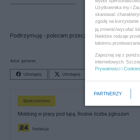
wybór spersonalizowan
-----------------------------------
Użytkownika my i Zau
skanować charakterys
zgodę na korzystanie 
ją zmienić/wycofać kl
Podtrzymuję - polecam przeczytać.
Niektóre rodzaje prz
takiemu przetwarzaniu
Zapoznaj się z poniż
Autor: generee
internetowych. Szcze
Prywatności
i
Cookie
Udostępnij
Udostępnij
Lubię to!
S
PARTNERZY
Społeczeństwo
Mobbing w pracy pod lupą. Rośnie liczba zgłoszeń
Redakcja