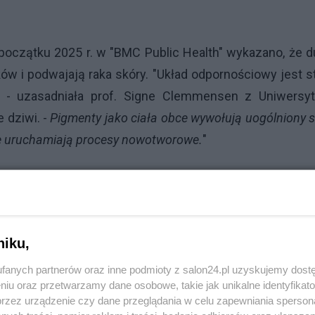
początku 2025 r. w "BMC Public Health" wykazano, że 
ków i podwajają raka skóry. "Układ odpornościowy jest s
k" - uzasadniała prof. Signe Clemmensen z Uniwersyt
 dziwi. -
Pigmenty jako ciała obce wywołują uogólniony 
nie uruchamiają procesy nowotworowe.
"
Reklama
niku,
ży powinni traktować je jako obszar wymagający wzmoż
owiązuje wszystkich i nie ma różnicy między osob
fanych partnerów oraz inne podmioty z salon24.pl uzyskujemy dost
niu oraz przetwarzamy dane osobowe, takie jak unikalne identyfikat
przez urządzenie czy dane przeglądania w celu zapewniania sperson