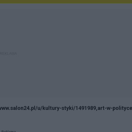
www.salon24.pl/u/kultury-styki/1491989,art-w-polityc