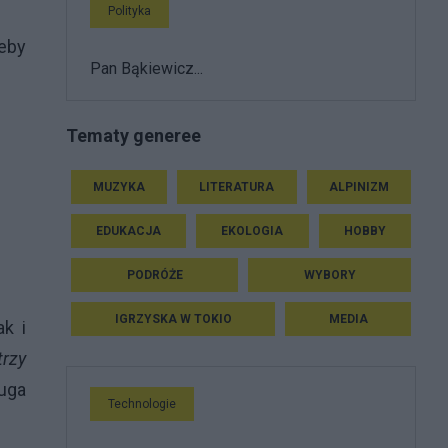
Polityka
żeby
Pan Bąkiewicz...
Tematy generee
MUZYKA
LITERATURA
ALPINIZM
EDUKACJA
EKOLOGIA
HOBBY
PODRÓŻE
WYBORY
IGRZYSKA W TOKIO
MEDIA
ak i
trzy
uga
Technologie