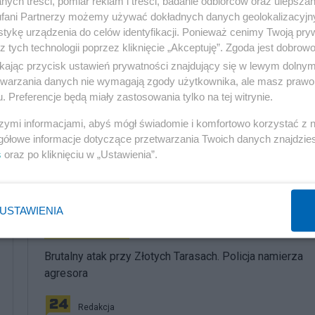
ych treści, pomiar reklam i treści, badanie odbiorców oraz ulepszan
fani Partnerzy możemy używać dokładnych danych geolokalizacyjn
tykę urządzenia do celów identyfikacji. Ponieważ cenimy Twoją pry
z tych technologii poprzez kliknięcie „Akceptuję”. Zgoda jest dobro
ikając przycisk ustawień prywatności znajdujący się w lewym dolny
etwarzania danych nie wymagają zgody użytkownika, ale masz prawo 
. Preferencje będą miały zastosowania tylko na tej witrynie.
szymi informacjami, abyś mógł świadomie i komfortowo korzystać z
gółowe informacje dotyczące przetwarzania Twoich danych znajdzi
s
oraz po kliknięciu w „Ustawienia”.
komentuj
29
Obserwuj notkę
USTAWIENIA
Społeczeństwo
Brutalny atak przy Złotych Tarasach. Policja namierza
agresora
Redakcja