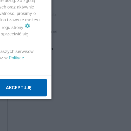
ie usług. Za zgodą
ych oraz aktywnie
watność, prosimy o
Siukum Balala
wolna i zawsze możesz
m rogu strony
.
Jan Filip Libicki
sprzeciwić się
brat Damian
 naszych serwisów
esz w
Polityce
Napisz notkę
AKCEPTUJĘ