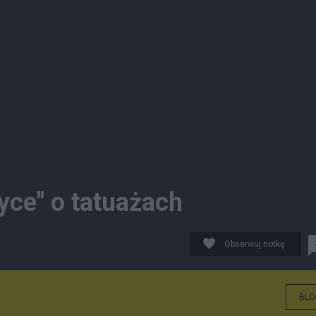
tyce" o tatuażach
Obserwuj notkę
BLO