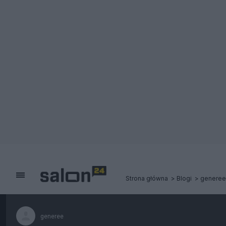
Strona główna
Blogi
generee
generee