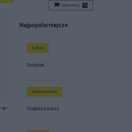
Skomentuj
29
Najpopularniejsze
Kultura
Słodziak...
Społeczeństwo
e-o-
Szajbka psiarzy