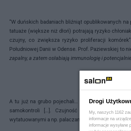
"W duńskich badaniach bliźniąt opublikowanych na 
tatuaże (większe niż dłoń) potrajają ryzyko chłonia
czujny, co zwiększa ryzyko proliferacji komóre
Południowej Danii w Odense. Prof. Paziewskiej to nie
zapalny, a zatem osłabiają immunologię i potencjal
Drogi Użytkow
A tu już na grubo pojechali... "Posiadacze tatua
samokontroli [...]. Czujność onkologiczna ob
My, naszych 1162 zau
informacje na urządze
wytatuowanymi a np. palaczami papierosów"
informacje wysyłane 