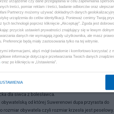
przez urządzenie czy dane przeglądania w celu zapewniania sperson
ych treści, pomiar reklam i treści, badanie odbiorców oraz ulepszan
fani Partnerzy możemy używać dokładnych danych geolokalizacyjn
tykę urządzenia do celów identyfikacji. Ponieważ cenimy Twoją pry
ci inteligencji osobistej w mózgu moim.
z tych technologii poprzez kliknięcie „Akceptuję”. Zgoda jest dobro
ikając przycisk ustawień prywatności znajdujący się w lewym dolny
 ją dopiero po meetnięciu.
i tyle żadne "trudne" jedno
etwarzania danych nie wymagają zgody użytkownika, ale masz prawo 
. Preferencje będą miały zastosowania tylko na tej witrynie.
szymi informacjami, abyś mógł świadomie i komfortowo korzystać z
a któremu na samą myśl o nieobecności Jezusa staje
gółowe informacje dotyczące przetwarzania Twoich danych znajdzi
s
oraz po kliknięciu w „Ustawienia”.
 mną jegore no wzwód. Ja jedynie tak wyglądam a to jest
ą niestety Dowódcy a nie asystenta i ona jest właśnie po 
USTAWIENIA
yście zostawali na przekonaniach swoich że ja to tylko Ja
ricka dla siwca z bolesławca.
ć obywatelską od której Suwerenowi dupa przyrasta do
o rozmiar obywatela czyli rozmiar krzesła jest peselowy.