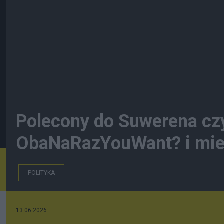
Polecony do Suwerena czy
ObaNaRazYouWant? i mieć
POLITYKA
13.06.2026