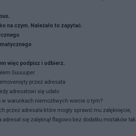
ious.
ko na czym. Należało to zapytać.
tycznego
ramatycznego
tem więc podpisz i odbierz.
iałem Suuuuper
 removenięty przez adresata
edy adresatowi się udało
a w warunkach niemożliwych wiecie o tym?
h przez adresata które mogły sprawić mu zalęknięcie,
 a adresat się zalęknął flagowo bez dodatku mistaków tak