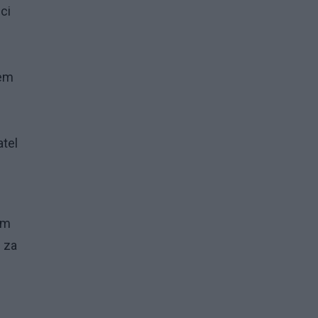
ci
iem
atel
am
m za