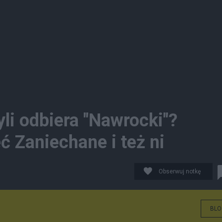
li odbiera "Nawrocki"?
 Zaniechane i też ni
Obserwuj notkę
BLO