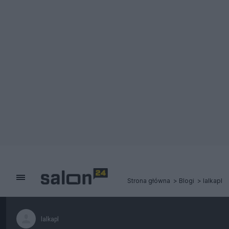
Strona główna
Blogi
lalkapl
lalkapl