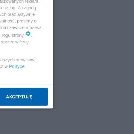
alizowanych reklam,
ie usług. Za zgodą
Napisz notkę
ych oraz aktywnie
watność, prosimy o
wolna i zawsze możesz
m rogu strony
.
sprzeciwić się
 naszych serwisów
esz w
Polityce
to
AKCEPTUJĘ
n.