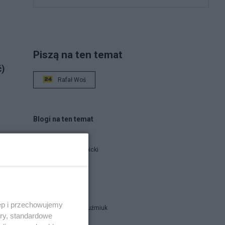
Piszą na ten temat
ć)
Rafał Woś
Blogi na ten temat
Jan Filip Libicki
catrw
ęp i przechowujemy
Zbigniew Kuźmiuk
ory, standardowe