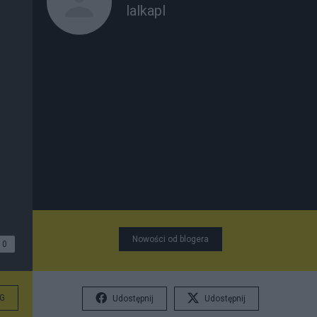
lalkapl
Nowości od blogera
0
G
Udostępnij
Udostępnij