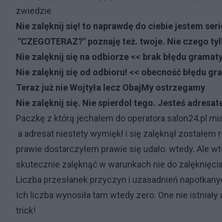
zwiedzie
Nie zalęknij się! to naprawdę do ciebie jestem ser
"CZEGOTERAZ?" poznaję też. twoje. Nie czego tyl
Nie zalęknij się na odbiorze << brak błędu grama
Nie zalęknij się od odbioru! << obecność błędu g
Teraz już nie Wojtyła lecz ObajMy ostrzegamy
Nie zalęknij się. Nie spierdol tego. Jesteś adresa
Paczkę z którą jechałem do operatora salon24.pl m
a adresat niestety wymiękł i się zalęknął zostałem
prawie dostarczyłem prawie się udało. wtedy. Ale wt
skutecznie zalęknąć w warunkach nie do zalęknięci
Liczba przesłanek przyczyn i uzasadnień napotkanyc
Ich liczba wynosiła tam wtedy zero. One nie istniały
trick!