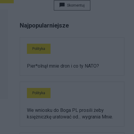
Skomentuj
Najpopularniejsze
Polityka
Pier*olnął mnie dron i co ty NATO?
Polityka
We wniosku do Boga PL prosili żeby
księżniczkę uratować od... wygrania Mnie.