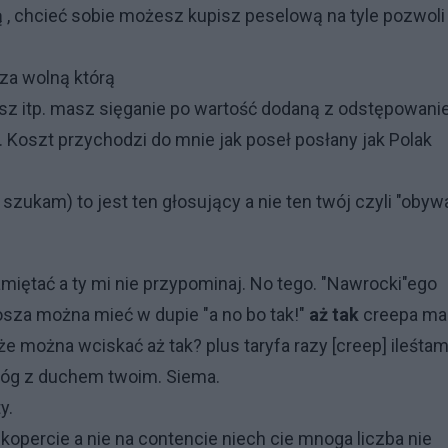
, chcieć sobie możesz kupisz peselową na tyle pozwoli 
 za wolną którą
jesz itp. masz sięganie po wartość dodaną z odstępowan
 Koszt przychodzi do mnie jak poseł posłany jak Polak
zukam) to jest ten głosujący a nie ten twój czyli "obyw
amiętać a ty mi nie przypominaj. No tego. "Nawrocki"ego
osza można mieć w dupie "a no bo tak!"
aż tak
creepa m
 że można wciskać aż tak? plus taryfa razy [creep] ileśta
 Bóg z duchem twoim. Siema.
y.
na kopercie a nie na contencie niech cie mnoga liczba nie