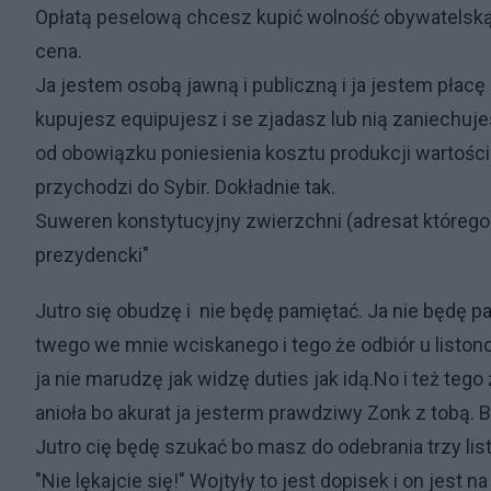
Opłatą peselową chcesz kupić wolność obywatelską 
cena.
Ja jestem osobą jawną i publiczną i ja jestem płacę
kupujesz equipujesz i se zjadasz lub nią zaniechu
od obowiązku poniesienia kosztu produkcji wartości.
przychodzi do Sybir. Dokładnie tak.
Suweren konstytucyjny zwierzchni (adresat którego s
prezydencki"
Jutro się obudzę i nie będę pamiętać. Ja nie będę p
twego we mnie wciskanego i tego że odbiór u liston
ja nie marudzę jak widzę duties jak idą.No i też tego
anioła bo akurat ja jesterm prawdziwy Zonk z tobą.
Jutro cię będę szukać bo masz do odebrania trzy list
"Nie lękajcie się!" Wojtyły to jest dopisek i on jest 